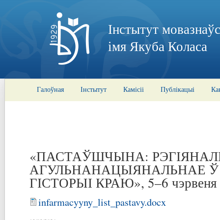
Інстытут мовазнаўс
імя Якуба Коласа
Галоўная
Інстытут
Камісіі
Публікацыі
Ка
«ПАСТАЎШЧЫНА: РЭГІЯНАЛ
АГУЛЬНАНАЦЫЯНАЛЬНАЕ Ў 
ГІСТОРЫІ КРАЮ», 5–6 чэрвеня 
infarmacyyny_list_pastavy.docx