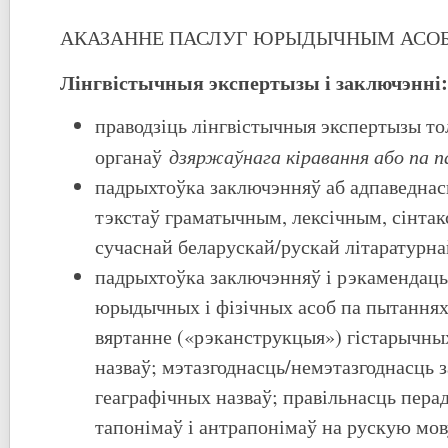
АКАЗАННЕ ПАСЛУГ ЮРЫДЫЧНЫМ АСО
Лінгвістычныя экспертызы і заключэнні:
праводзіць лінгвістычныя экспертызы то
дзяржаўнага кіравання або па п
органаў
падрыхтоўка заключэнняў аб адпаведнас
тэкстаў граматычным, лексічным, сінта
сучаснай беларускай/рускай літаратурна
падрыхтоўка заключэнняў і рэкамендацы
юрыдычных і фізічных асоб па пытаннях
вяртанне («рэканструкцыя») гістарычны
назваў; мэтазгоднасць/немэтазгоднасць 
геаграфічных назваў; правільнасць пера
тапонімаў і антрапонімаў на рускую мов