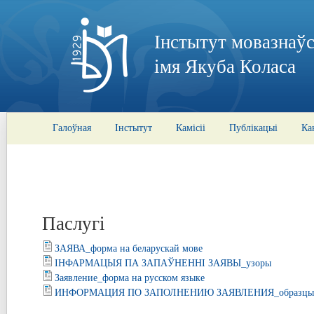
Інстытут мовазнаўс
імя Якуба Коласа
Галоўная
Інстытут
Камісіі
Публікацыі
Ка
Паслугі
ЗАЯВА_форма на беларускай мове
ІНФАРМАЦЫЯ ПА ЗАПАЎНЕННІ ЗАЯВЫ_узоры
Заявление_форма на русском языке
ИНФОРМАЦИЯ ПО ЗАПОЛНЕНИЮ ЗАЯВЛЕНИЯ_образцы