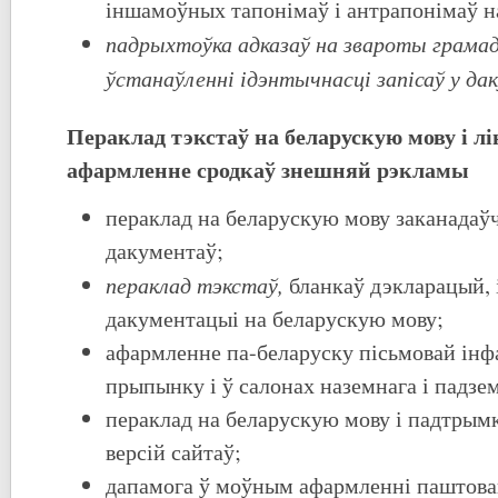
іншамоўных тапонімаў і антрапонімаў н
падрыхтоўка адказаў на звароты грамад
ўстанаўленні ідэнтычнасці запісаў у да
Пераклад тэкстаў на беларускую мову і л
афармленне сродкаў знешняй рэкламы
пераклад на беларускую мову заканадаў
дакументаў;
пераклад тэкстаў,
бланкаў дэкларацый,
дакументацыі на беларускую мову;
афармленне па-беларуску пісьмовай інф
прыпынку і ў салонах наземнага і падзе
пераклад на беларускую мову і падтрым
версій сайтаў;
дапамога ў моўным афармленні паштова