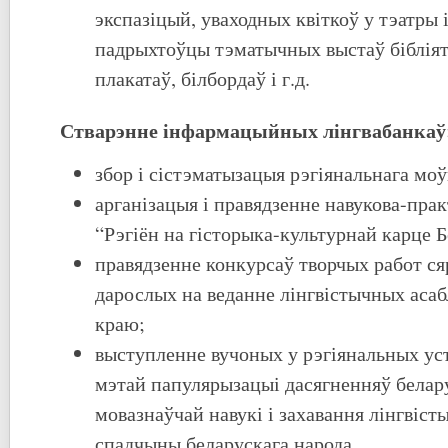
экспазіцый, уваходных квіткоў у тэатры і
падрыхтоўцы тэматычных выстаў біблія
плакатаў, білбордаў і г.д.
Стварэнне інфармацыйных лінгвабанкаў
збор і сістэматызацыя рэгіянальнага мо
арганізацыя і правядзенне навукова-пра
“Рэгіён на гісторыка-культурнай карце Б
правядзенне конкурсаў творчых работ ся
дарослых на веданне лінгвістычных асаб
краю;
выступленне вучоных у рэгіянальных ус
мэтай папулярызацыі дасягненняў белар
мовазнаўчай навукі і захавання лінгвіс
спадчыны беларускага народа.