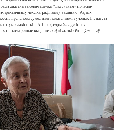
была дадзена высокая ацэнка “Падручнаму польска-
ва-практычнаму лексікаграфічнаму выданню. Ад імя
несена прапанова сумеснымі намаганнямі вучоных Інстытута
нстытута славістыкі ПАН і кафедры беларусістыкі
аваць электроннае выданне слоўніка, які сёння ўжо стаў