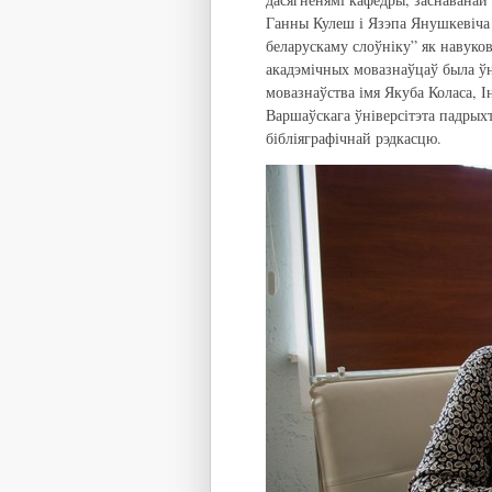
Ганны Кулеш і Язэпа Янушкевіча 
беларускаму слоўніку” як навуко
акадэмічных мовазнаўцаў была ў
мовазнаўства імя Якуба Коласа, І
Варшаўскага ўніверсітэта падрыхт
бібліяграфічнай рэдкасцю.