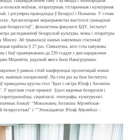
ваюцца. Пацвярджэннем таму з’яўляецца і Міжнародная
а-польскія моўныя, літаратурныя, гістарычныя і культурныя
най, і рэгулярна праводзіцца ў Беларусі і Польшчы. У гэтым
ску. Арганізатарамі мерапрыемства выступілі грамадскае
ыя беларусістаў”, філалагічны факультэт БДУ, Інстытут
нтра даследаванняў беларускай культуры, мовы і літаратуры
 у Мінску. Аб трываласці нашых навуковых стасункаў
энцыя прайшла ў 27 раз. Сімвалічна, што гэты навуковы
мы і быў прымеркаваны да 220-годдзя з дня нараджэння
дама Міцкевіча, радзімай якога была Навагрудчына.
вядзенне ў рамках гэтай канферэнцыі прэзентацый новых
ч, выязных пасяджэнняў. На гэты раз на базе Інстытута
ў праведзены круглы стол ”Брат і сястра Юзаф і Антаніна
”. У круглым стале прынялі ўдзел вядомыя беларускія і
літаратуразнаўцы, сацыёлагаі, этнографы, культуролагі.
матычных блокаў: “Мовазнавец Антаніна Абрэмбская-
ай беларусістыкі” і “”Этнасацыёлаг Юзаф Абрэмбскі –