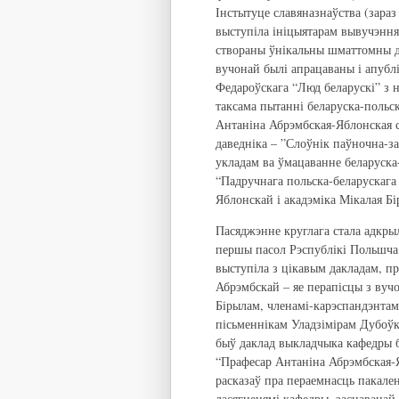
Інстытуце славяназнаўства (зараз
выступіла ініцыятарам вывучэння
створаны ўнікальны шматтомны ды
вучонай былі апрацаваны і 
Федароўскага “Люд беларускі” з 
таксама пытанні беларуска-польск
Антаніна Абрэмбская-Яблонская с
даведніка – ”Слоўнік паўночна-за
укладам ва ўмацаванне беларуска
“Падручнага польска-беларускага
Яблонскай і акадэміка Мікалая Бі
Пасяджэнне круглага стала адкры
першы пасол Рэспублікі Польшча 
выступіла з цікавым дакладам, п
Абрэмбскай – яе перапісцы з вуч
Бірылам, членамі-карэспандэнта
пісьменнікам Уладзімірам Дубоўк
быў даклад выкладчыка кафедры б
“Прафесар Антаніна Абрэмбская-Я
расказаў пра пераемнасць пакален
дасягненямі кафедры, заснаванай