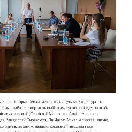
сная гісторыя, блізкі менталітэт, агульная літаратурная,
таксама плённая творчасць выбітных, сусветна вядомых асоб,
абодвух народаў (Станіслаў Манюшка, Алаіза Ажэшка,
, Уладзіслаў Сыракомля, Ян Чачот, Міхал Агінскі і іншыя).
ыя кантакты паміж нашымі краінамі ў апошнія гады