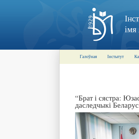
Інс
імя
Галоўная
Інстытут
Ка
“Брат і сястра: Юза
даследчыкі Беларус