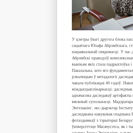
У цэнтры ўвагі другога блока пас
сацыёлага Юзафа Абрэмбскага, ст
нацыянальнай свядомасці. У час 
Абрэмбскі праводзіў комплексныя
вынікам якіх стала падрыхтоўка 
Паказальна, што яго фундаментал
рэвалюцыю ў метадалогіі даследа
чакала публікацыі 40 гадоў. Нава
міждысцыплінарнасці: даследчык у
адначасова даследаваў артэфакты
вясковай супольнасці. Мадэратара
Энгелькінг, экс-дырэктар Інстыт
даследавана навуковая спадчына 
фотаздымкаў з тэрыторыі Беларус
ўніверсіттэце Масачусэтса, як і 
заслуга Анны Энгелькінг у тым,