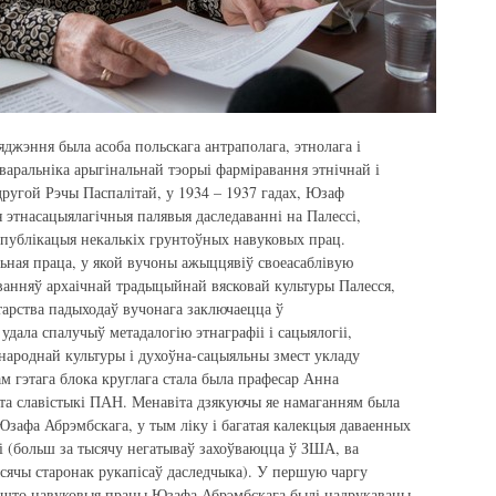
яджэння была асоба польскага антраполага, этнолага і
варальніка арыгінальнай тэорыі фарміравання этнічнай і
другой Рэчы Паспалітай, у 1934 – 1937 гадах, Юзаф
 этнасацыялагічныя палявыя даследаванні на Палессі,
і публікацыя некалькіх грунтоўных навуковых прац.
ьная праца, у якой вучоны ажыццявіў своеасаблівую
ванняў архаічнай традыцыйнай вясковай культуры Палесся,
тарства падыходаў вучонага заключаецца ў
дала спалучыў метадалогію этнаграфіі і сацыялогіі,
 народнай культуры і духоўна-сацыяльны змест укладу
м гэтага блока круглага стала была прафесар Анна
ута славістыкі ПАН. Менавіта дзякуючы яе намаганням была
Юзафа Абрэмбскага, у тым ліку і багатая калекцыя даваенных
і (больш за тысячу негатываў захоўваюцца ў ЗША, ва
тысячы старонак рукапісаў даследчыка). У першую чаргу
 што навуковыя працы Юзафа Абрэмбскага былі надрукаваны