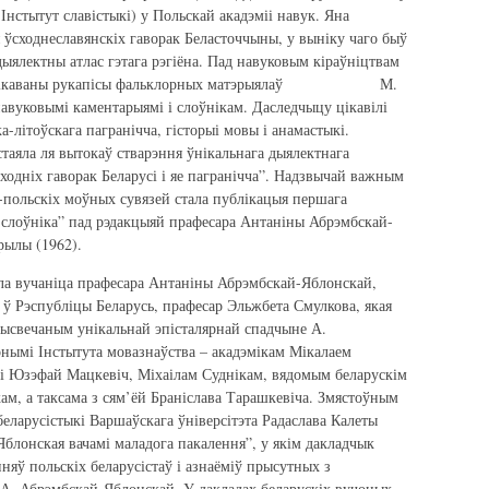
 Інстытут славістыкі) у Польскай акадэміі навук. Яна
 ўсходнеславянскіх гаворак Беласточчыны, у выніку чаго быў
ялектны атлас гэтага рэгіёна. Пад навуковым кіраўніцтвам
апублікаваны рукапісы фальклорных матэрыялаў М.
навуковымі каментарыямі і слоўнікам. Даследчыцу цікавілі
а-літоўскага пагранічча, гісторыі мовы і анамастыкі.
таяла ля вытокаў стварэння ўнікальнага дыялектнага
ходніх гаворак Беларусі і яе пагранічча”. Надзвычай важным
-польскіх моўных сувязей стала публікацыя першага
 слоўніка” пад рэдакцыяй прафесара Антаніны Абрэмбскай-
рылы (1962).
ла вучаніца прафесара Антаніны Абрэмбскай-Яблонскай,
ў Рэспубліцы Беларусь, прафесар Эльжбета Смулкова, якая
рысвечаным унікальнай эпісталярнай спадчыне А.
онымі Інстытута мовазнаўства – акадэмікам Мікалаем
мі Юзэфай Мацкевіч, Міхаілам Суднікам, вядомым беларускім
ам, а таксама з сям’ёй Браніслава Тарашкевіча. Змястоўным
еларусістыкі Варшаўскага ўніверсітэта Радаслава Калеты
блонская вачамі маладога пакалення”, у якім дакладчык
няў польскіх беларусістаў і азнаёміў прысутных з
 А. Абрэмбскай-Яблонскай. У дакладах беларускіх вучоных