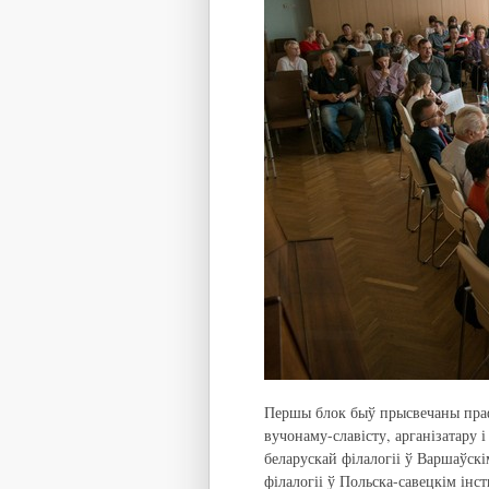
Першы блок быў прысвечаны праф
вучонаму-славісту, арганізатару 
беларускай філалогіі ў Варшаўскім
філалогіі ў Польска-савецкім інст