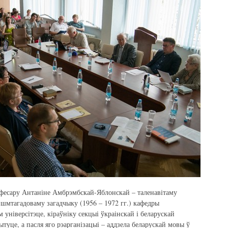
есару Антаніне Амбрэмбскай-Яблонскай – таленавітаму
і шмтагадоваму загадчыку (1956 – 1972 гг.) кафедры
 універсітэце, кіраўніку секцыі ўкраінскай і беларускай
ытуце, а пасля яго рэарганізацыі – аддзела беларускай мовы ў