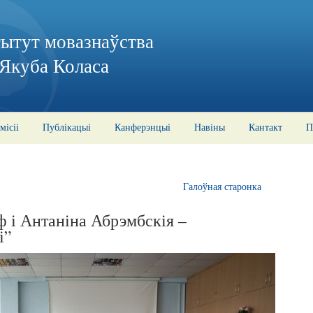
тытут мовазнаўства
 Якуба Коласа
місіі
Публікацыі
Канферэнцыі
Навіны
Кантакт
П
Галоўная старонка
ф і Антаніна Абрэмбскія –
і”