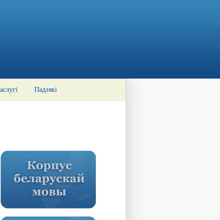
аслугі
Падзякі