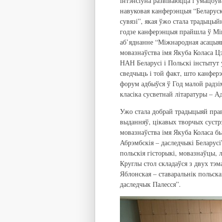
інтэнсіўна развіваюцца і ўмацоў
навуковая канферэнцыя “Беларуск
сувязі”, якая ўжо стала традыцый
годзе канферэнцыя прайшла ў Мін
аб’яднанне “Міжнародная асацыяц
мовазнаўства імя Якуба Коласа Цэ
НАН Беларусі і Польскі інстытут
сведчыць і той факт, што канфер
форум адбыўся ў Год малой радзі
класіка сусветнай літаратуры – А
Ужо стала добрай традыцыяй пра
выданняў, цікавых творчых сустрэ
мовазнаўства імя Якуба Коласа бы
Абрэмбскія – даследчыкі Беларусі
польскія гісторыкі, мовазнаўцы, 
Круглы стол складаўся з двух тэ
Яблонская – ставаральнік польск
даследчык Палесся”.