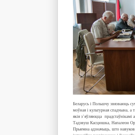
Беларусь і Польшчу звязваюць суме
моўная і культурная спадчына, а 
якія з’яўляюцца прадстаўнікамі 
Тадэвуш Касцюшка, Напалеон Орда
Прыемна адзначыць, што навуков