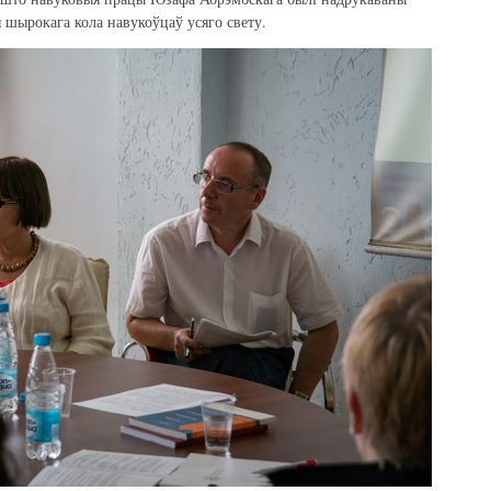
 шырокага кола навукоўцаў усяго свету.