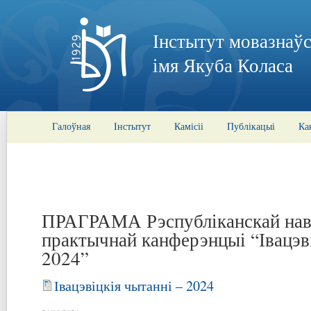
Інстытут мовазнаўс
імя Якуба Коласа
Галоўная
Інстытут
Камісіі
Публікацыі
Ка
ПРАГРАМА Рэспубліканскай нав
практычнай канферэнцыі “Івацэві
2024”
Івацэвіцкія чытанні – 2024