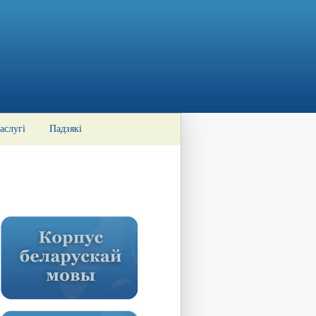
аслугі
Падзякі