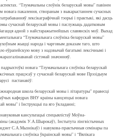
спектах. “Тлумачальны слоўнік беларускай мовы” павінен
ам новага пакалення, створаным з выкарыстаннем сучасных
патрабаванняў лексікаграфічнай тэорыі і практыкі, які дасць
стэмы сучаснай беларускай мовы і паслужыць дадатковым
 багацця адной з найстаражытнейшых славянскіх моў. Выхад
аментальнага “Тлумачальнага слоўніка беларускай мовы”
духоўным жыцці народа і чарговым доказам таго, што
тую еўрапейскую мову з надзвычай багатымі лексічнымі і
каразгалінаванай сістэмай значэнняў.
падрыхтоўкі новага “Тлумачальнага слоўніка беларускай
ексічных працэсаў у сучаснай беларускай мове Прэзідыум
арусі пастанавіў:
Міжнародная школа беларускай мовы і літаратуры” правесці
аўчых кафедрах ВНУ краіны канцэпцыі новага
ай мовы” і Інструкцыі па яго ўкладанні;
ь навуковыя кансультацыі спецыялістаў Моўна-
ны (акадэмік У.А.Шырокаў), Інстытута лінгвістычных
ндэнт С.А.Мызнікаў) і навукова-практычныя семінары па
мачальнага слоўніка ўкраінскай мовы” і “Вялікага