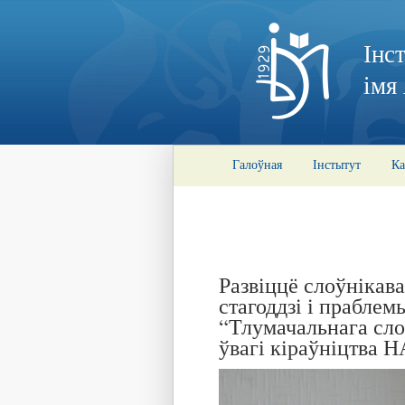
Інс
імя
Галоўная
Інстытут
Ка
Развіццё слоўнікав
стагоддзі і праблем
“Тлумачальнага сло
ўвагі кіраўніцтва 