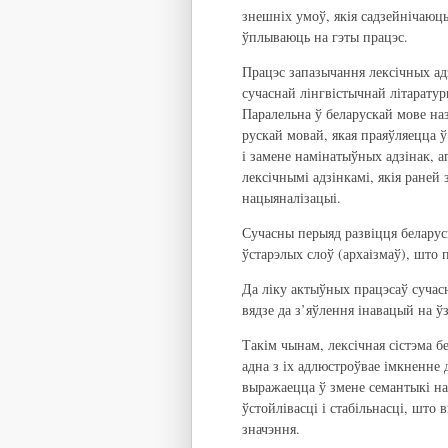
знешніх умоў, якія садзейнічаю
ўплываюць на гэты працэс.
Працэс запазычання лексічных ад
сучаснай лінгвістычнай літарату
Паралельна ў беларускай мове наз
рускай мовай, якая праяўляецца ў
і замене намінатыўных адзінак, а
лексічнымі адзінкамі, якія раней
нацыяналізацыі.
Сучасны перыяд развіцця белару
ўстарэлых слоў (архаізмаў), што
Да ліку актыўных працэсаў сучасн
вядзе да з’яўлення інавацый на ўз
Такім чынам, лексічная сістэма 
адна з іх адлюстроўвае імкненне 
выражаецца ў змене семантыкі на
ўстойлівасці і стабільнасці, што
значэння.