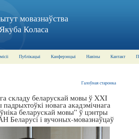
тытут мовазнаўства
 Якуба Коласа
місіі
Публікацыі
Канферэнцыі
Навіны
Кантакт
П
Галоўная старонка
ага складу беларускай мовы ў XXI
ы падрыхтоўкі новага акадэмічнага
ўніка беларускай мовы” ў цэнтры
НАН Беларусі і вучоных-мовазнаўцаў