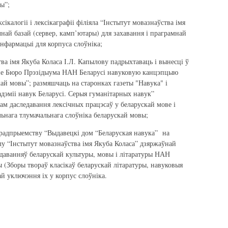
ы”;
ксікалогіі і лексікаграфіі філіяла “Інстытут мовазнаўства імя
най базай (сервер, камп’ютары) для захавання і праграмнай
інфармацыі для корпуса слоўніка;
ва імя Якуба Коласа І.Л. Капылову падрыхтаваць і вынесці ў
анне Бюро Прэзідыума НАН Беларусі навуковую канцэпцыю
кай мовы”; размяшчаць на старонках газеты "Навука" і
адэміі навук Беларусі. Серыя гуманітарных навук”
м даследавання лексічных працэсаў у беларускай мове і
нага тлумачальнага слоўніка беларускай мовы;
прадпрыемству “Выдавецкі дом “Беларуская навука” на
лу “Інстытут мовазнаўства імя Якуба Коласа” дзяржаўнай
даванняў беларускай культуры, мовы і літаратуры НАН
 (Зборы твораў класікаў беларускай літаратуры, навуковыя
тай уключэння іх у корпус слоўніка.