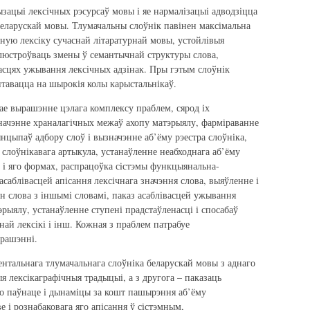
ызацыі лексічных рэсурсаў мовы і яе нармалізацыі адводзіцца
еларускай мовы. Тлумачальны слоўнік павінен максімальна
ную лексіку сучаснай літаратурнай мовы, устойлівыя
люстроўваць змены ў семантычнай структуры слова,
сцях ужывання лексічных адзінак. Пры гэтым слоўнік
тавацца на шырокія колы карыстальнікаў.
е вырашэнне цэлага комплексу праблем, сярод іх
начэнне храналагічных межаў ахопу матэрыялу, фарміраванне
нцыпаў адбору слоў і вызначэнне аб’ёму рэестра слоўніка,
 слоўнікавага артыкула, устанаўленне неабходнага аб’ёму
 і яго формах, распрацоўка сістэмы функцыянальна-
саблівасцей апісання лексічнага значэння слова, выяўленне і
ін слова з іншымі словамі, паказ асаблівасцей ужывання
рыялу, устанаўленне ступені прадстаўленасці і спосабаў
най лексікі і інш. Кожная з праблем патрабуе
ырашэнні.
тальнага тлумачальнага слоўніка беларускай мовы з аднаго
я лексікаграфічныя традыцыі, а з другога – паказаць
го паўнаце і дынаміцы за кошт пашырэння аб’ёму
е і рознабаковага яго апісання ў сістэмным,