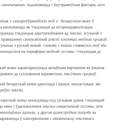
ць запазычанню, выдзяляюцца і ўнутрымоўныя фактары, што
зінак з заходнееўрапейскіх моў у беларускую мову ў
ры вызначаецца як тэндэнцыя да інтэрнацыяналізацыі.
іраецца тэндэнцыя адштурхоўвання ад лексікі, агульнай з
 правядзенні своеасаблівай рэвізіі існуючых моўных сродкаў
гульных з рускай мовай, словамі з іншых славянскіх моў або
 знаходзіліся на перыферыі моўнай сістэмы –тэндэнцыя да
скай мовы характарызуецца актыўным вяртаннем ва ўжытак
 прывяло да суіснавання варыянтных лексічных сродкаў.
ай беларускай мовы адносіцца і працэс неалагізацыі, які
роўні лексікі.
беларускай мовы знаходзіцца пад уплывам дзвюх тэндэнцый:
да змен і ўдасканалення лексіка-семантычнай сістэмы, што
мінатыўных адзінак, а другая адлюстроўвае патрэбу ва
 выражаецца ў кансерватызме і нязменнасці лексічнага