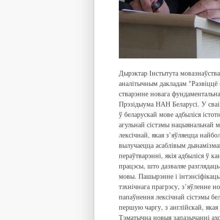
Дырэктар Інстытута мовазнаўства
аналітычным дакладам "Развіццё с
стварэнне новага фундаментальна
Прэзідыума НАН Беларусі. У сваі
ў беларускай мове адбыліся істот
агульнай сістэмы нацыянальнай мо
лексічнай, якая з’яўляецца найб
вылучаецца асаблівым дынамізма
пераўтварэнні, якія адбыліся ў к
працэсы, што дазваляе разглядаць
мовы. Пашырэнне і інтэнсіфікацы
тэхнічнага прагрэсу, з’яўленне н
папаўнення лексічнай сістэмы бе
першую чаргу, з англійскай, якая
Тэматычна новыя запазычанні ах