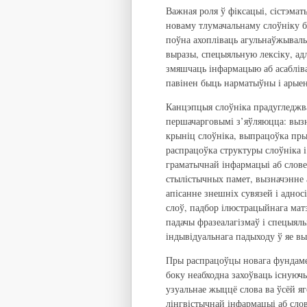
Важная роля ў фіксацыі, сістэмат
новаму тлумачальнаму слоўніку б
поўна ахопліваць агульнаўжываль
выразы, спецыяльную лексіку, ад
змяшчаць інфармацыю аб асабліва
павінен быць нарматыўны і арыен
Канцэпцыя слоўніка прадугледжва
першачарговымі з’яўляюцца: выз
крыніц слоўніка, выпрацоўка пры
распрацоўка структуры слоўніка і
граматычнай інфармацыі аб слове
стылістычных памет, вызначэнне а
апісанне знешніх сувязей і аднос
слоў, падбор ілюстрацыйнага матэ
падачы фразеалагізмаў і спецыяль
індывідуальнага падыходу ў яе в
Пры распрацоўцы новага фундамен
боку неабходна захоўваць існуючы
узуальнае жыццё слова ва ўсёй я
лінгвістычнай інфармацыі аб слов