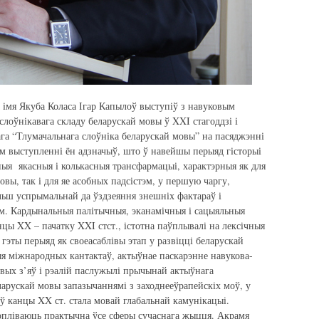
 імя Якуба Коласа Ігар Капылоў выступіў з навуковым
лоўнікавага складу беларускай мовы ў XXI стагоддзі і
га “Тлумачальнага слоўніка беларускай мовы” на пасяджэнні
м выступленні ён адзначыў, што ў навейшы перыяд гісторыі
ныя якасныя і колькасныя трансфармацыі, характэрныя як для
вы, так і для яе асобных падсістэм, у першую чаргу,
ольш успрымальнай да ўздзеяння знешніх фактараў і
м. Кардынальныя палітычныя, эканамічныя і сацыяльныя
анцы XX – пачатку XXI стст., істотна паўплывалі на лексічныя
 гэты перыяд як своеасаблівы этап у развіцці беларускай
я міжнародных кантактаў, актыўнае паскарэнне навукова-
овых з’яў і рэалій паслужылі прычынай актыўнага
ларускай мовы запазычаннямі з заходнееўрапейскіх моў, у
 ў канцы XX ст. стала мовай глабальнай камунікацыі.
опліваюць практычна ўсе сферы сучаснага жыцця. Акрамя