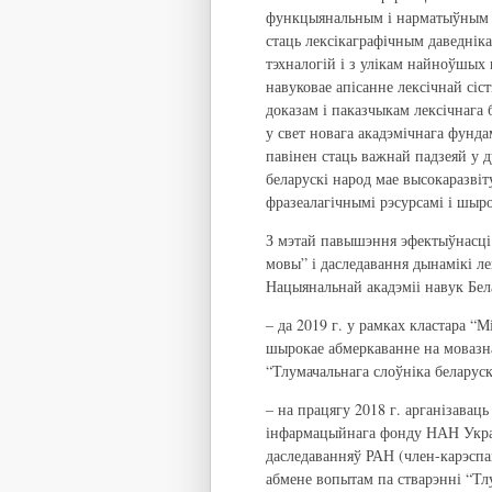
функцыянальным і нарматыўным а
стаць лексікаграфічным даведнік
тэхналогій і з улікам найноўшых 
навуковае апісанне лексічнай сі
доказам і паказчыкам лексічнага
у свет новага акадэмічнага фунд
павінен стаць важнай падзеяй у 
беларускі народ мае высокаразві
фразеалагічнымі рэсурсамі і шыро
З мэтай павышэння эфектыўнасці 
мовы” і даследавання дынамікі л
Нацыянальнай акадэміі навук Бел
– да 2019 г. у рамках кластара “
шырокае абмеркаванне на мовазн
“Тлумачальнага слоўніка беларуск
– на працягу 2018 г. арганізавац
інфармацыйнага фонду НАН Украі
даследаванняў РАН (член-карэспа
абмене вопытам па стварэнні “Тлу