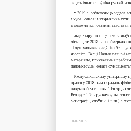
акадэмічнага слоўніка рускай мов
– у 2019 г. забяспечыць аддзел ле
Якуба Коласа” матэрыяльна-тэхніч
апрацоўкі алічбаванай тэкставай 
– дырэктару Інстытута мовазнаўст
лістападзе 2018 г. на абмеркав
“Тлумачальнага слоўніка беларус
часопіса “Весці Нацыянальнай ак
матэрыялы, прысвечаныя праблема
падрыхтоўцы новага фундаменталь
– Рэспубліканскаму ўнітарнаму 
працягу 2018 года перадаць філія
навуковай установы "Цэнтр дасле
Беларусі" беларускамоўныя тэксты
манаграфіі, слоўнікі і інш.) з мэ
01/07/2018