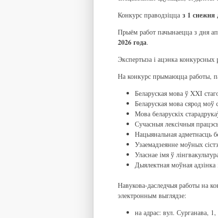
з 1 снежня 
Конкурс праводзіцца
Прыём работ пачынаецца з дня а
2026 года
.
Экспертыза і ацэнка конкурсных 
На конкурс прымаюцца работы, п
Беларуская мова ў XXI стаго
Беларуская мова сярод моў с
Мова беларускіх старадрукаў
Сучасныя лексічныя працэсы
Нацыянальная адметнасць бе
Узаемадзеянне моўных сістэ
Уласнае імя ў лінгвакультур
Дыялектная моўная адзінка і
Навукова-даследчыя работы на ко
электронным выглядзе:
на адрас: вул. Сурганава, 1