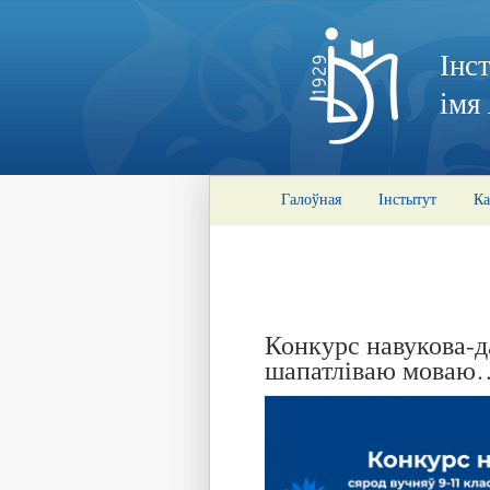
Інс
імя
Галоўная
Інстытут
Ка
Конкурс навукова-д
шапатліваю моваю