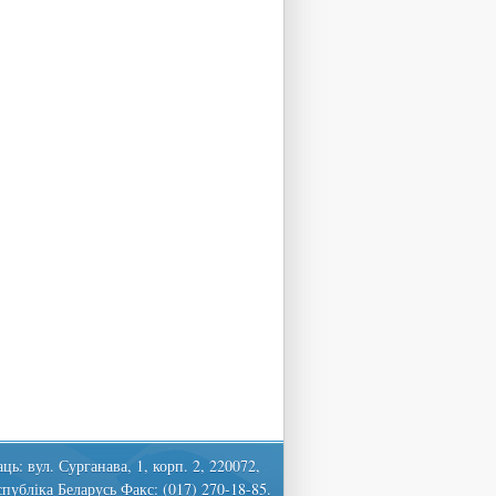
ць: вул. Сурганава, 1, корп. 2, 220072,
спубліка Беларусь Факс: (017) 270-18-85.