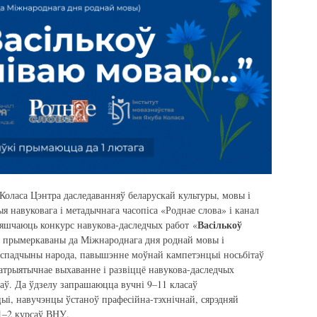
Коласа Цэнтра даследаванняў беларускай культуры, мовы і
я навуковага і метадычнага часопіса «Роднае слова» і канал
Васількоў
вяшчаюць конкурс навукова-даследчых работ «
 прымеркаваны да Міжнароднага дня роднай мовы і
й спадчыны народа, павышэнне моўнай кампетэнцыі носьбітаў
атрыятычнае выхаванне і развіццё навукова-даследчых
таў. Да ўдзелу запрашаюцца вучні 9–11 класаў
цыі, навучэнцы ўстаноў прафесійна-тэхнічнай, сярэдняй
1–2 курсаў ВНУ.