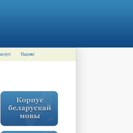
аслугі
Падзякі