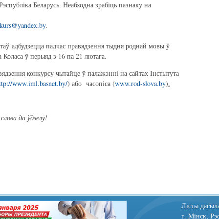
 Рэспубліка Беларусь. Неабходна зрабіць пазнаку на
nkurs@yandex.by
.
таў адбудзецца падчас правядзення тыдня роднай мовы ў
 Коласа ў перыяд з 16 па 21 лютага.
ядзення конкурсу чытайце ў палажэнні на сайтах Інстытута
ttp://www.iml.basnet.by/
) або часопіса (
www.rod-slova.by
).
слова да ўдзелу!
Лiсты дасыла
г. Мінск, Рэ