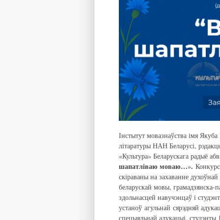
Інстытут мовазнаўства імя Якуба 
літаратуры НАН Беларусі, рэдакцы
«Культура» Беларускага радыё аб
шапатліваю моваю…
.
»
Конкурс
скіраваны на захаванне духоўна
беларускай мовы, грамадзянска-п
здольнасцей навучэнцаў і студэн
устаноў агульнай сярэдняй адука
спецыяльнай адукацыі, студэнты 