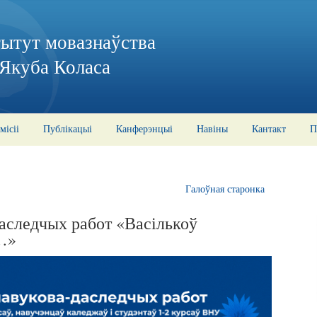
тытут мовазнаўства
 Якуба Коласа
місіі
Публікацыі
Канферэнцыі
Навіны
Кантакт
П
Галоўная старонка
аследчых работ «Васількоў
…»