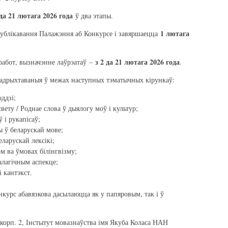
да 21 лютага 2026 года
ў два этапы.
1 лютага
публікавання Палажэння аб Конкурсе і завяршаецца
з 2 да 21 лютага 2026 года
работ, вызначэнне лаўрэатаў –
.
адрыхтаваныя ў межах наступных тэматычных кірункаў:
ддзі;
вету / Роднае слова ў дыялогу моў і культур;
 і рукапісаў;
 ў беларускай мове;
ларускай лексікі;
м ва ўмовах білінгвізму;
алагічным аспекце;
 кантэкст.
нкурс абавязкова дасылаюцца як у папяровым, так і ў
, корп. 2, Інстытут мовазнаўства імя Якуба Коласа НАН