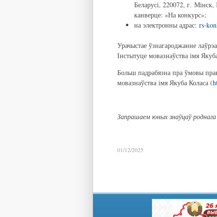
Беларусі, 220072, г. Мінск,
канверце: «На конкурс»;
на электронны адрас:
rs-ko
Урачыстае ўзнагароджанне лаўрэа
Інстытуце мовазнаўства імя Якуба
Больш падрабязна пра ўмовы прав
мовазнаўства імя Якуба Коласа (
h
Запрашаем юных знаўцаў роднага 
01/12/2025