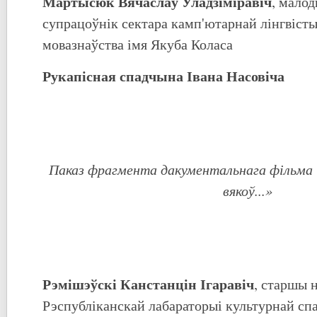
Мартысюк Вячаслаў Уладзіміравіч
, мало
супрацоўнік сектара камп'ютарнай лінгвісты
мовазнаўства імя Якуба Коласа
Рукапісная спадчына Івана Насовіча
Паказ фрагмента дакументальнага фільма 
вякоў...»
Рэмішэўскі Канстанцін Ігаравіч
, старшы 
Рэспубліканскай лабараторыі культурнай с