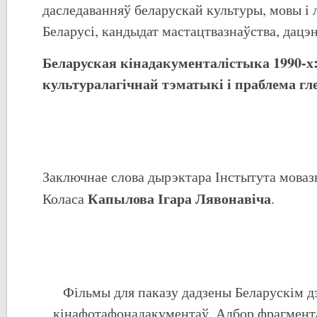
даследаванняў беларускай культуры, мовы і
Беларусі, кандыдат мастацтвазнаўства, дацэ
Беларуская кінадакументалістыка 1990-
культуралагічнай тэматыкі і праблема гл
Заключнае слова дырэктара Інстытута моваз
Капылова Ігара Лявонавіча
Коласа
.
Фільмы для паказу дадзены Беларускім 
кінафотафонадакументаў. Адбор фрагмента