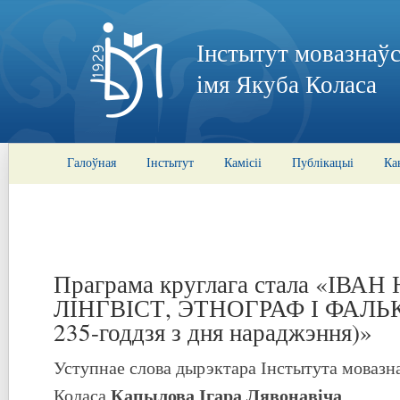
Інстытут мовазнаўс
імя Якуба Коласа
Галоўная
Інстытут
Камісіі
Публікацыі
Ка
Праграма круглага стала «ІВА
ЛІНГВІСТ, ЭТНОГРАФ І ФАЛЬ
235-годдзя з дня нараджэння)»
Уступнае слова дырэктара Інстытута мовазн
Капылова Ігара Лявонавіча
Коласа