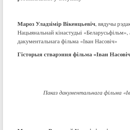
Мароз Уладзімір Вікенцьевіч
, вядучы рэда
Нацыянальнай кінастудыі «Беларусьфільм», 
дакументальнага фільма «Іван Насовіч»
Гісторыя стварэння фільма «Іван Насові
Паказ дакументальнага фільма «І