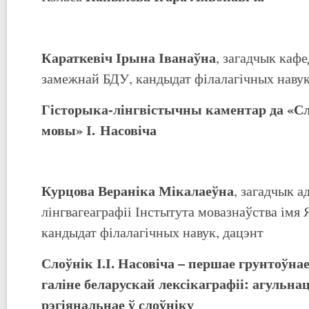
Караткевіч Ірына Іванаўна
, загадчык каф
замежнай БДУ, кандыдат філалагічных навук
Гісторыка-лінгвістычны каментар да «Сл
мовы» І. Насовіча
Курцова Вераніка Мікалаеўна
, загадчык а
лінгвагеаграфіі Інстытута мовазнаўства імя 
кандыдат філалагічных навук, дацэнт
Слоўнік І.І. Насовіча – першае грунтоўна
галіне беларускай лексікаграфіі: агульна
рэгіянальнае ў слоўніку