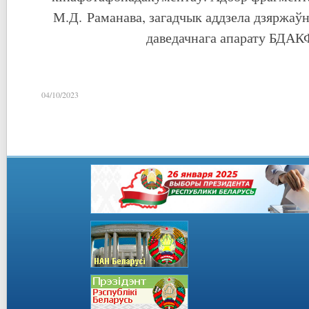
М.Д. Раманава, загадчык аддзела дзяржаўна
даведачнага апарату БДА
04/10/2023