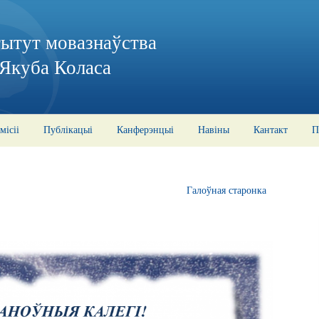
тытут мовазнаўства
 Якуба Коласа
місіі
Публікацыі
Канферэнцыі
Навіны
Кантакт
П
Галоўная старонка