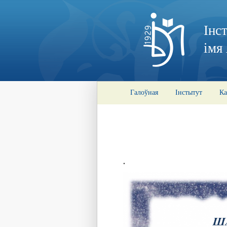
Інс
імя
Галоўная
Інстытут
Ка
.