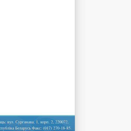
ць: вул. Сурганава, 1, корп. 2, 220072,
спубліка Беларусь Факс: (017) 270-18-85.