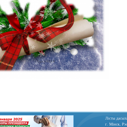
Лiсты дасыла
г. Мінск, Рэ