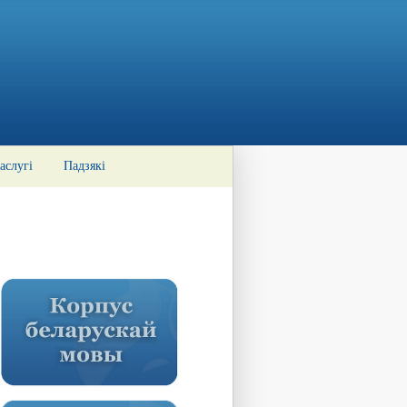
аслугі
Падзякі