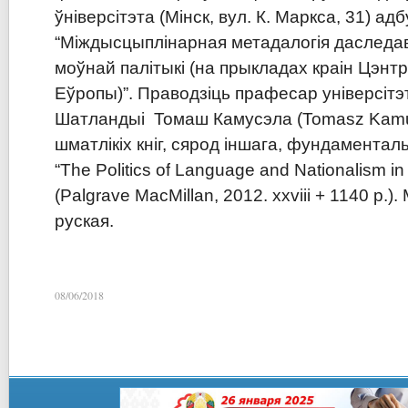
ўніверсітэта (Мінск, вул. К. Маркса, 31) а
“Міждысцыплінарная метадалогія даследа
моўнай палітыкі (на прыкладах краін Цэнт
Еўропы)”. Праводзіць прафесар універсітэ
Шатландыі Томаш Камусэла (
Tomasz
Kamu
шматлікіх кніг, сярод іншага, фундаментал
“
The
Politics
of
Language
and
Nationalism
in
(
Palgrave
MacMillan
, 2012.
xxviii
+ 1140
p
.).
руская.
08/06/2018