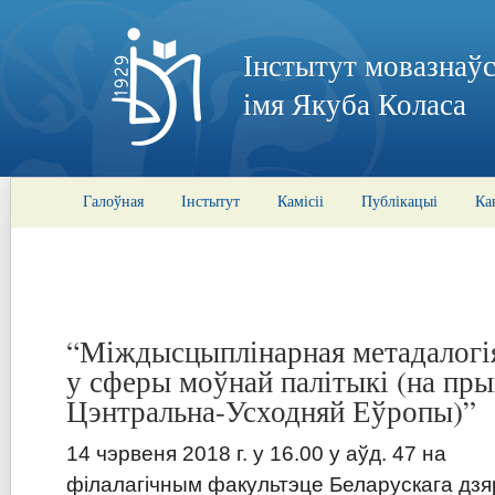
Інстытут мовазнаўс
імя Якуба Коласа
Галоўная
Інстытут
Камісіі
Публікацыі
Ка
“Міждысцыплінарная метадалогі
у сферы моўнай палітыкі (на пры
Цэнтральна-Усходняй Еўропы)”
14
ч
эрвеня 2018 г. у 1
6
.00 у а
ў
д.
47
на
ф
ілалагічным
факультэце Б
еларускага дз