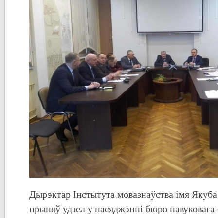
Дырэктар Інстытута мовазнаўства імя Якуба
прыняў удзел у пасяджэнні бюро навуковага 