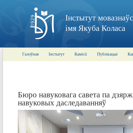
Інстытут мовазнаўс
імя Якуба Коласа
Галоўная
Інстытут
Камісіі
Публікацыі
Ка
Бюро навуковага савета па дзяр
навуковых даследаванняў