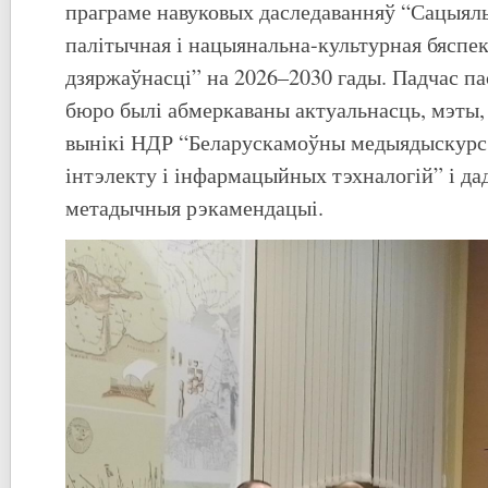
праграме навуковых даследаванняў “Сацыяль
палітычная і нацыянальна-культурная бяспе
дзяржаўнасці” на 2026–2030 гады. Падчас п
бюро былі абмеркаваны актуальнасць, мэты,
вынікі НДР “Беларускамоўны медыядыскурс 
інтэлекту і інфармацыйных тэхналогій” і да
метадычныя рэкамендацыі.