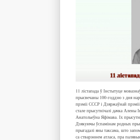
11 лістапада ў Інстытуце мовазна
прысвечаны 100-годдзю з дня нар
прэміі СССР і Дзяржаўнай прэміі
стале прысутнічалі дачка Алены 
Анатольеўна Яфімава. Іх прысутн
Дзякуючы ўспамінам родных прысу
прыгадалі яны таксама, што запом
са стварэннем атласа, пра палявы