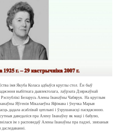
ўства імя Якуба Коласа адбыўся круглы стол. Ён быў
аджэння выбітнага дыялектолага, лаўрэата Дзяржаўнай
 Рэспублікі Беларусь Алены Іванаўны Чабярук. На круглым
Іванаўны Яўгенія Мікалаеўна Яфімава і ўнучка Марыя
асць дадала асаблівай цеплыні і ўзрушанасці пасяджэнню.
тныя даведаліся пра Алену Іванаўну як маці і бабулю,
нілася ім з расповедаў Алены Іванаўны пра падзеі, звязаныя
я даследаванні.