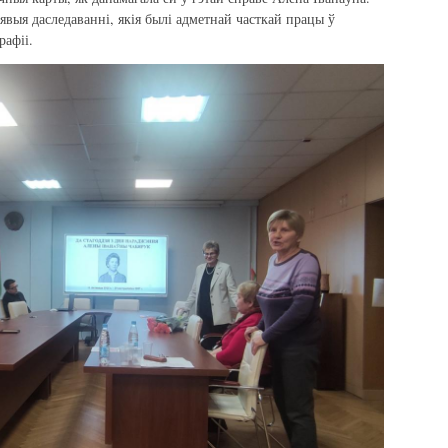
явыя даследаванні, якія былі адметнай часткай працы ў
рафіі.