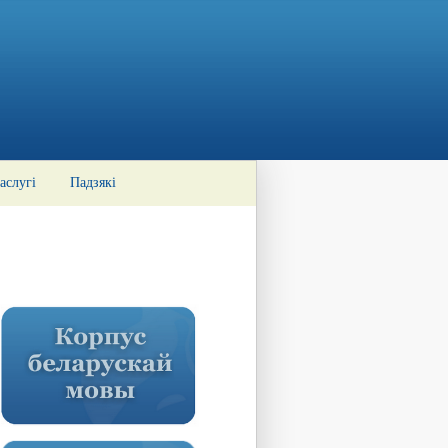
аслугі
Падзякі