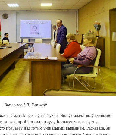
Выступае І.Л. Капылоў
была Тамара Мікалаеўна Трухан. Яна ўзгадала, як ўпершыню
тым, калі прыйшла на працу ў Інстытут мовазнаўства,
 хто працаваў над гэтым унікальным выданнем. Расказала, як
чныя карты, як дапамагала ёй у гэтай справе Алена Іванаўна.