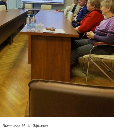
Выступае М. А. Яфімава