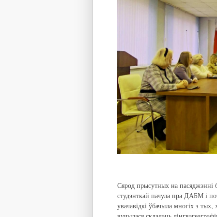
Сярод прысутных на пасяджэнні 
студэнткай пачула пра ДАБМ і по
увачавідкі ўбачыла многіх з тых,
вучылася складаць лінгвагеаграфі