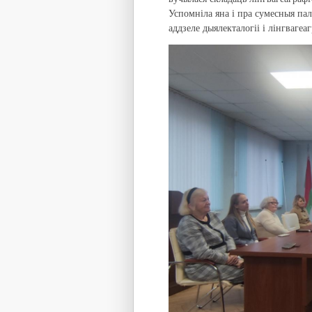
Успомніла яна і пра сумесныя пал
аддзеле дыялекталогіі і лінгвагеаг