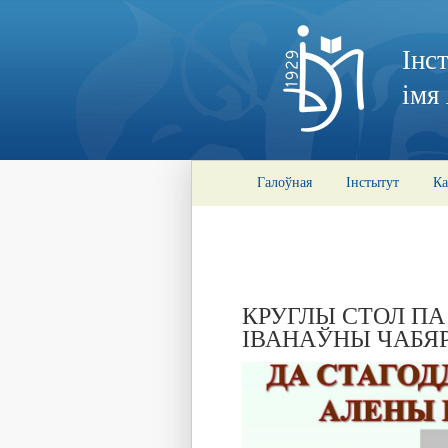
Інс
імя
Галоўная
Інстытут
Ка
КРУГЛЫ СТОЛ П
ІВАНАЎНЫ ЧАБЯ