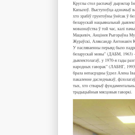
Круглы стол распачаў дырэктар Ін
Капылоў. Выступоўца адзначыў ва
хто зрабіў грунтоўны ўнёсак ў б
беларускай нацыянальнай дыялект
мовазнаўства ў той час, калі па
Мацкевіч, Анцінея Рыгораўна Мур
Жураўскі, Аляксандр Антонавіч К
У пасляваенны перыяд было падры
беларускай мовы” (ДАБМ, 1963) 
дыялектолагаў, у 1970-я гады раз
народных гаворак” (ЛАБНГ, 1993
брала непасрэдны ўдзел Алена Ів
пакаленне даследчыкаў, філолагаў
тых, хто стварыў фундаментальн
традыцыйныя мясцовыя гаворкі.