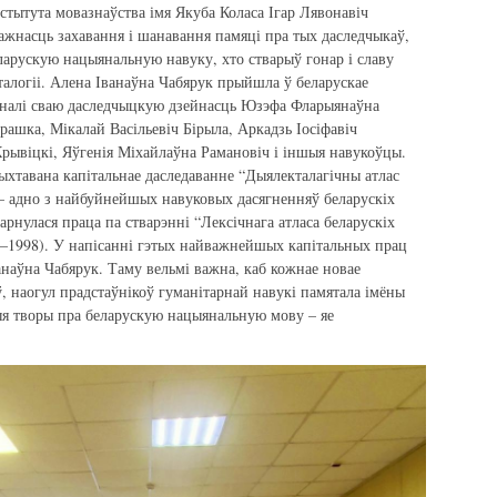
стытута мовазнаўства імя Якуба Коласа Ігар Лявонавіч
жнасць захавання і шанавання памяці пра тых даследчыкаў,
еларускую нацыянальную навуку, хто стварыў гонар і славу
алогіі. Алена Іванаўна Чабярук прыйшла ў беларускае
чыналі сваю даследчыцкую дзейнасць Юзэфа Фларыянаўна
ашка, Мікалай Васільевіч Бірыла, Аркадзь Іосіфавіч
рывіцкі, Яўгенія Міхайлаўна Рамановіч і іншыя навукоўцы.
хтавана капітальнае даследаванне “Дыялекталагічны атлас
– адно з найбуйнейшых навуковых дасягненняў беларускіх
гарнулася праца па стварэнні “Лексічнага атласа беларускіх
–1998). У напісанні гэтых найважнейшых капітальных прац
анаўна Чабярук. Таму вельмі важна, каб кожнае новае
, наогул прадстаўнікоў гуманітарнай навукі памятала імёны
ыя творы пра беларускую нацыянальную мову – яе