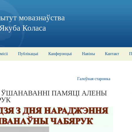
тытут мовазнаўства
 Якуба Коласа
місіі
Публікацыі
Канферэнцыі
Навіны
Кантакт
П
Галоўная старонка
А ЎШАНАВАННІ ПАМЯЦІ АЛЕНЫ
РУК