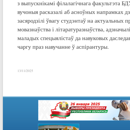
з выпускнікамі філалагічнага факультэта БД
вучоныя расказалі аб асноўных напрамках дз
засяродзілі ўвагу студэнтаў на актуальных 
мовазнаўства і літаратуразнаўства, адзначы
маладых спецыялістаў да навуковых даследа
чаргу праз навучанне ў аспірантуры.
13/11/2025