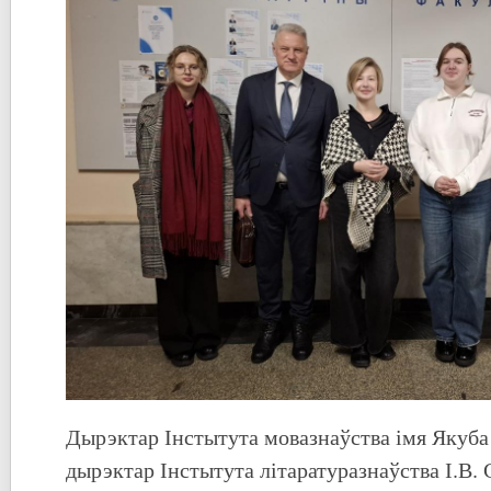
Дырэктар Інстытута мовазнаўства імя Якуба 
дырэктар Інстытута літаратуразнаўства І.В. 