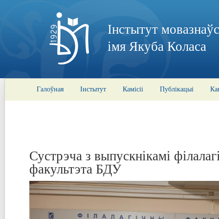
Інстытут мовазнаўс
імя Якуба Коласа
Галоўная
Інстытут
Камісіі
Публікацыі
Ка
Сустрэча з выпускнікамі філалаг
факультэта БДУ