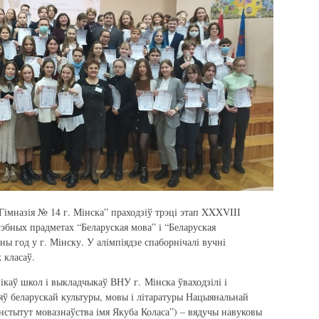
Гімназія № 14 г. Мінска” праходзіў трэці этап XXXVIIІ
чэбных прадметах “Беларуская мова” і “Беларуская
ны год у г. Мінску. У алімпіядзе спаборнічалі вучні
 класаў.
ікаў школ і выкладчыкаў ВНУ г. Мінска ўваходзілі і
яў беларускай культуры, мовы і літаратуры Нацыянальнай
“Інстытут мовазнаўства імя Якуба Коласа”) – вядучы навуковы