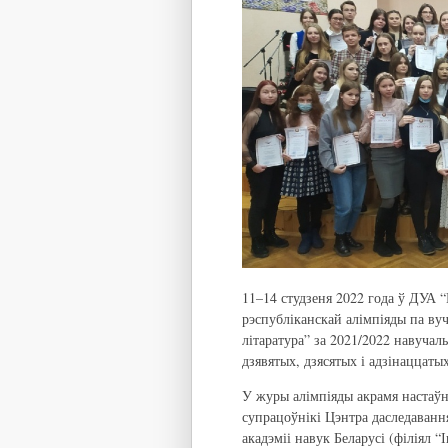
11–14 студзеня 2022 года ў ДУА “
рэспубліканскай алімпіяды па ву
літаратура” за 2021/2022 навучаль
дзявятых, дзясятых і адзінаццатых
У журы алімпіяды акрамя настаўн
супрацоўнікі Цэнтра даследаванн
акадэміі навук Беларусі (філіял 