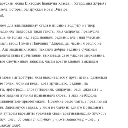
ларускай мовы Вікторыя Іванаўна Уласевіч (старшыня журы) і
зела гісторыі беларускай мовы Эльвіра
ы).
м для алімпіяднікаў стала напісанне водгуку на твор
заданняў падабралі такія тэксты, якія сапраўды прымусілі
ць не толькі над вершаванымі радкамі, але і над уласным
ымалі верш Пімена Панчанкі “Здараецца, часамі я раблю не
. Адзінаццацікласнікі паказалі добрае веданне сучаснай
аналізаваць прачытанае, выказваць сваё ўласнае меркаванне,
тым слоўнікавым запасам, часам арыгінальным выкладам
мове і літаратуры, якая выконвалася ў другі дзень, дазволіла
е толькі моўныя веды, але і эрудыцыю. Заданні па
огіі, арфаграфіі, словаўтварэнні, сапраўды, былі цікавыя і…
ым заданні вучням прапанавалі словы, з якіх неабходна
кампанентамі-прыметнікамі. Прыемна было чытаць правільныя
л. Запомніўся і адказ, у якім не было ні аднаго правільнага
ыя аўтарам варыянты ўражвалі сваёй арыгінальнасцю (
пускаць
ку, лезці са сваім статутам у чужы манастыр – лезці ў
 макаў шар
).