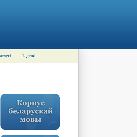
аслугі
Падзякі