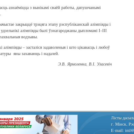
масць азнаёміцца з вынікамі сваёй работы, дапушчанымі
.
рачыстае закрыццё трэцяга этапу рэспубліканскай алімпіяды і
удзельнікі алімпіяды былі ўзнагароджаны дыпломамі І–ІІІ
 пахвальныя водзывы.
і алімпіяды – засталіся задаволеныя і што цікавасць і любоў
аратуры яны захаваюць і надалей.
Э.В. Ярмоленка,
В.І
. Уласев
і
ч
Лiсты дасыла
г. Мінск, Рэ
E-mail: iml@