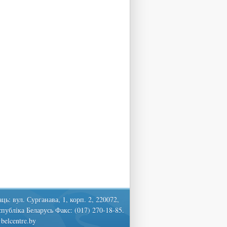
ць: вул. Сурганава, 1, корп. 2, 220072,
спубліка Беларусь Факс: (017) 270-18-85.
belcentre.by