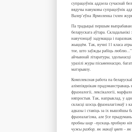
супрацоўнік аддзела сучаснай бе
вядучы навуковы супрацоўнік адд
Валер’еўна Ярмоленка (член жур
Па традыцыі першым выпрабаванне
беларускага аўтара. Складальнікі 
навучэнцаў задумацца і паразважа
жыццём. Так, вучні 11 класа атр
тое, што заўжды рабіць люблю...”
айчыннай літаратуры, здольнасці 
уразілі журы пісьменнасцю, бага
матэрыялу.
Комплексная работа па беларускай 
алімпіяднікам прадэманстраваць н
фразеалогіі, лексікалогіі, марфал
няпростыя. Так, напрыклад, у адн
скласці шэсць фразеалагізмаў з 
адказы і ставіць за іх вышэйшы ба
фразеалагізма, але ўсе прыдуман
пробны шар –пускаць пробную ніт
чужы разбор, як макаў цвет – як