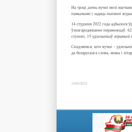
На трэці дзень вучні мелі магчы
памылкамі і задаць пытанні журы
14 студзеня 2022 года адбылося ў
ўзнагароджванне пераможцаў. 62 
ступені, 15 удзельнікаў атрымалі
Спадзяемся, што вучні – удзельнік
да беларускага слова, мовы і літ
21/01/2022