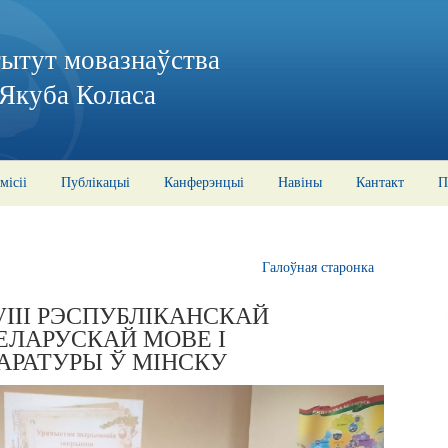
тытут мовазнаўства
 Якуба Коласа
місіі
Публікацыі
Канферэнцыі
Навіны
Кантакт
П
Галоўная старонка
VIIІ РЭСПУБЛІКАНСКАЙ
ЕЛАРУСКАЙ МОВЕ І
АРАТУРЫ Ў МІНСКУ