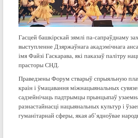
Гасцей башкірскай зямлі па-сапраўднаму зах
выступленне Дзяржаўнага акадэмічнага анса
імя Файзі Гаскарава, які паказаў палітру н
прасторы СНД.
Праведзены Форум стварыў спрыяльную пла
краін і ўмацавання міжнацыянальных сувязей
садзейнічаць падтрымцы прынцыпаў узаемна
разнастайнасці нацыянальных культур і ўза
гуманітарнай сферы, якая аб’ядноўвае наро