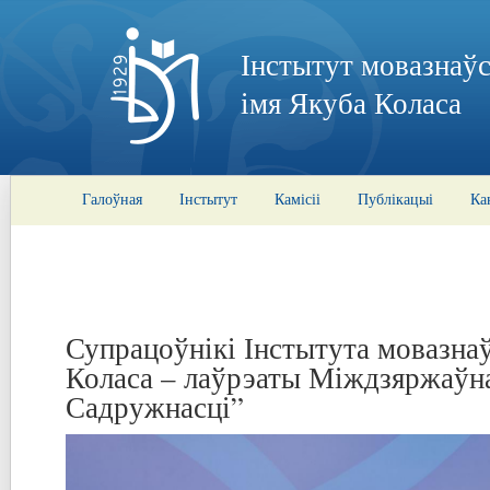
Інстытут мовазнаўс
імя Якуба Коласа
Галоўная
Інстытут
Камісіі
Публікацыі
Ка
Супрацоўнікі Інстытута мовазнаў
Коласа – лаўрэаты Міждзяржаўна
Садружнасці”