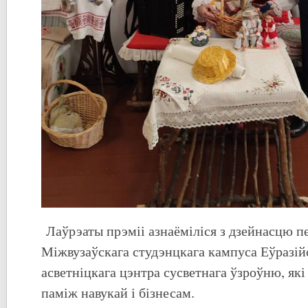
Лаўрэаты прэміі азнаёміліся з дзейнасцю пе
Міжвузаўскага студэнцкага кампуса Еўразійс
асветніцкага цэнтра сусветнага ўзроўню, як
паміж навукай і бізнесам.