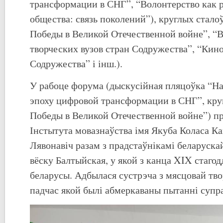
трансформации в СНГ”, “Волонтерство как р
общества: связь поколений”), круглых стало
Победы в Великой Отечественной войне”, “
творческих вузов стран Содружества”, “Кино
Содружества” і інш.).
У рабоце форума (дыскусійная пляцоўка “На
эпоху цифровой трансформации в СНГ”, кру
Победы в Великой Отечественной войне”) п
Інстытута мовазнаўства імя Якуба Коласа Ка
Лявонавіч разам з прадстаўнікамі беларуска
вёску Балтыйская, у якой з канца XIX стаго
беларусы. Адбылася сустрэча з мясцовай тво
падчас якой былі абмеркаваны пытанні супр