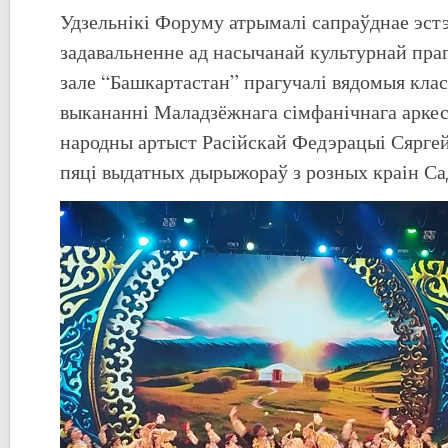
Удзельнікі Форуму атрымалі сапраўднае эст
задавальненне ад насычанай культурнай пра
зале “Башкартастан” прагучалі вядомыя клас
выкананні Маладзёжнага сімфанічнага аркес
народны артыст Расійскай Федэрацыі Сяргей
пяці выдатных дырыжораў з розных краін Са