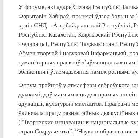
У форуме, які адкрыў глава Рэспублікі Башк
Фарытавіч Хабіраў, прынялі ўдзел больш за 
краін СНД – Азербайджанскай Рэспублікі, Рэ
Рэспублікі Казахстан, Кыргызскай Рэспублік
Федэрацыі, Рэспублікі Таджыкістан і Рэспубл
Абмен творчай і навуковай інфармацыяй, рэ
гуманітарных праектаў з’яўляюцца важнымі
збліжэння і ўзаемадзеяння паміж рознымі кул
Форум прайшоў у атмасферы сяброўскага за
думкамі, даў магчымасць для прамых зносін 
адукацыі, культуры і мастацтва. Праграма 
ўключала працу разнастайных дыскусійных 
(“Творческие инновации и национальные ку
стран Содружества”, “Наука и образование 