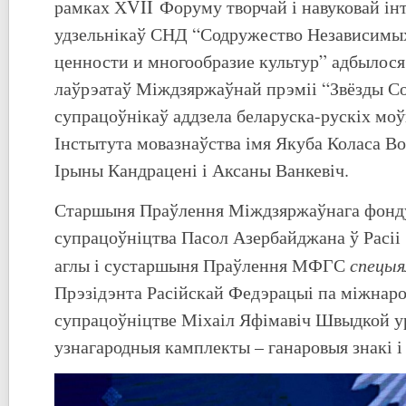
рамках ХVII Форуму творчай і навуковай ін
удзельнікаў СНД “Содружество Независимых
ценности и многообразие культур” адбылос
лаўрэатаў Міждзяржаўнай прэміі “Звёзды С
супрацоўнікаў аддзела беларуска-рускіх мо
Інстытута мовазнаўства імя Якуба Коласа Во
Ірыны Кандрацені і Аксаны Ванкевіч.
Старшыня Праўлення Міждзяржаўнага фонду
супрацоўніцтва Пасол Азербайджана ў Расі
спецыя
аглы і сустаршыня Праўлення МФГС
Прэзідэнта Расійскай Федэрацыі па міжнар
супрацоўніцтве Міхаіл Яфімавіч Швыдкой у
узнагародныя камплекты – ганаровыя знакі 