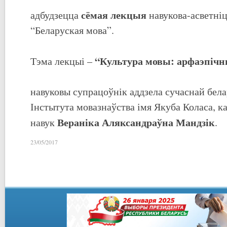
сёмая лекцыя
адбудзецца
навукова-асветніц
“Беларуская мова”.
“Культура мовы: арфаэпіч
Тэма лекцыі –
навуковы супрацоўнік аддзела сучаснай бел
Інстытута мовазнаўства імя Якуба Коласа, к
Вераніка Аляксандраўна Мандзік
навук
.
23/05/2017