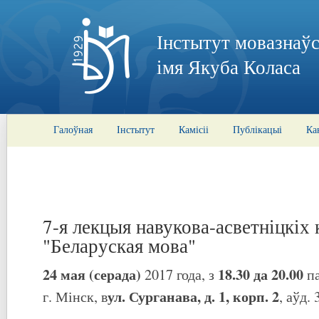
Інстытут мовазнаўс
імя Якуба Коласа
Галоўная
Інстытут
Камісіі
Публікацыі
Ка
7-я лекцыя навукова-асветніцкіх
"Беларуская мова"
24 мая (серада)
18.30 да 20.00
2017 года, з
па
ул. Сурганава, д. 1, корп. 2
г. Мінск, в
, аўд. 