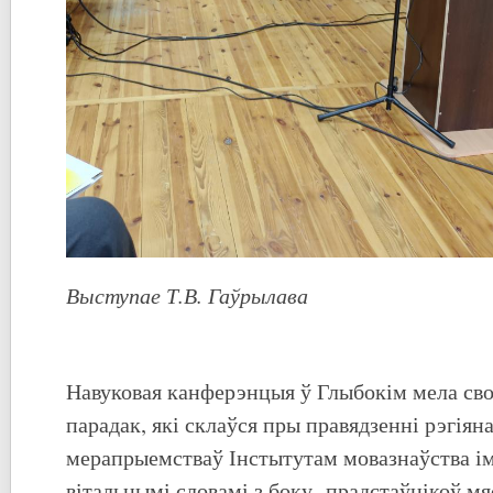
Выступае Т.В. Гаўрылава
Навуковая канферэнцыя ў Глыбокім мела с
парадак, які склаўся пры правядзенні рэгіян
мерапрыемстваў Інстытутам мовазнаўства ім
вітальнымі словамі з боку прадстаўнікоў м