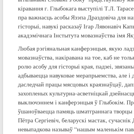
кіравання г. Глыбокага выступілі Т.Л. Тарасе
пра важнасць асобы Язэпа Драздовіча для н
гісторыі, навукі расказаў Ігар Лявонавіч Ка
акадэмічнага Інстытута мовазнаўства імя Як
Любая рэгіянальная канферэнцыя, якую ладз
мовазнаўства, накіравана на тое, каб не тол
ролю асобу для гісторыі края, падзеі, звязан
адбываецца навуковае мерапрыемства, але і 
даследчай працы мясцовых краязнаўцаў, дап
захопленых культурна-асветніцкай дзейнасцю
выключэннем і канферэнцыя ў Глыбокім. Пра
ўшаноўваецца памяць шматграннага творцы н
Пётра Сергіевіч, беларускі мастак, сучаснік 
невыпадкова называў “нашым маленькім пав