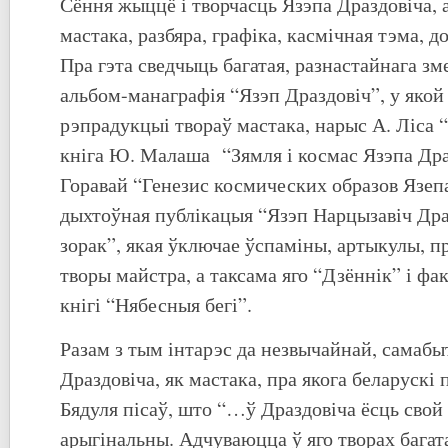
Сёння жыццё і творчасць Язэпа Драздовіча, а
мастака, разбяра, графіка, касмічная тэма, 
Пра гэта сведчыць багатая, разнастайнага зм
альбом-манаграфія “Язэп Драздовіч”, у яко
рэпрадукцыі твораў мастака, нарыс А. Ліса 
кніга Ю. Малаша “Зямля і космас Язэпа Драз
Горавай “Генезис космических образов Язеп
дыхтоўная публікацыя “Язэп Нарцызавіч Драз
зорак”, якая ўключае ўспаміны, артыкулы, п
творы майстра, а таксама яго “Дзённік” і фа
кнігі “Нябесныя бегі”.
Разам з тым інтарэс да незвычайнай, самаб
Драздовіча, як мастака, пра якога беларускі
Бядуля пісаў, што “…ў Драздовіча ёсць свой
арыгінальны. Адчуваюцца ў яго творах багата