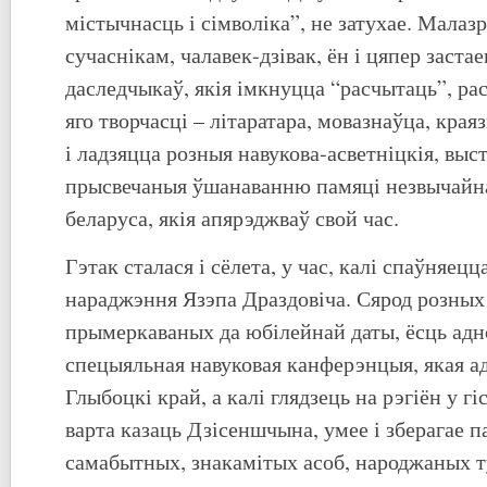
містычнасць і сімволіка”, не затухае. Малаз
сучаснікам, чалавек-дзівак, ён і цяпер заста
даследчыкаў, якія імкнуцца “расчытаць”, ра
яго творчасці – літаратара, мовазнаўца, края
і ладзяцца розныя навукова-асветніцкія, выс
прысвечаныя ўшанаванню памяці незвычайна
беларуса, якія апярэджваў свой час.
Гэтак сталася і сёлета, у час, калі спаўняецц
нараджэння Язэпа Драздовіча. Сярод розных
прымеркаваных да юбілейнай даты, ёсць адно
спецыяльная навуковая канферэнцыя, якая а
Глыбоцкі край, а калі глядзець на рэгіён у 
варта казаць Дзісеншчына, умее і зберагае п
самабытных, знакамітых асоб, народжаных т