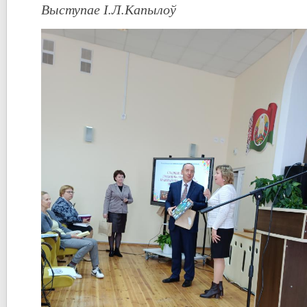
Выступае І.Л.Капылоў