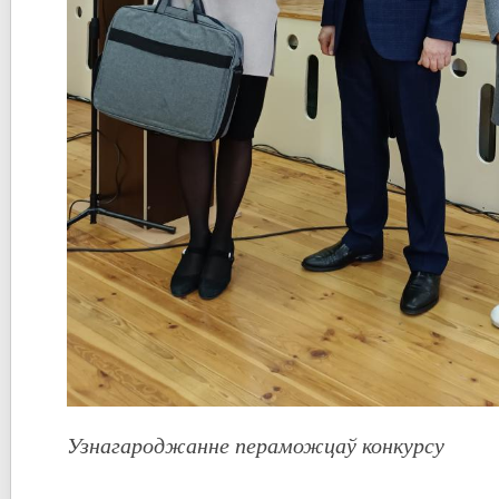
Узнагароджанне пераможцаў конкурсу