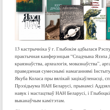
13 кастрычніка ў г. Глыбокім адбылася Рэсп
практычная канферэнцыя “Спадчына Язэпа Д
краязнаўства, археалогія, мовазнаўства”, арг
праведзеная сумеснымі намаганнямі Інстыту
Якуба Коласа пры вялікай зацікаўленасці, с
Прэзідыума НАН Беларусі, прынамсі Аддзял
навук і мастацтваў НАН Беларусі, і Глыбоц
выканаўчым камітэтам.