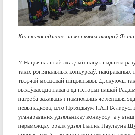
Калекцыя адзення па матывах твораў Язэпа
У Нацыянальнай акадэміі навук выдатна ра
такіх рэгіянальных конкурсаў, накіраваных н
творчай мясцовай ініцыятывы. Дзякуючы та
выхоўваецца павага да гісторыі нашай Радзі
патрэба захаваць і памножыць яе лепшыя зда
невыпадкова, што Прэзідыум НАН Беларусі 
ўганаравання ўдзельнікаў конкурсу, а ў вінш
пераможцаў брала ўдзел Галіна Паўлаўна Шу
спецыяліст Аддзялення гаманітарных навук 