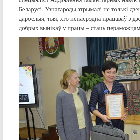
Беларусі. Узнагароды атрымалі не толькі дзец
дарослыя, тыя, хто непасрэдна працаваў з дз
добрых вынікаў у працы – стаць пераможцам