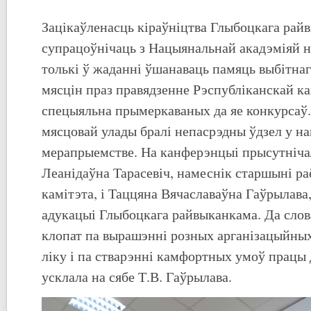
Зацікаўленасць кіраўніцтва Глыбоцкага рай
супрацоўнічаць з Нацыянальнай акадэміяй н
толькі ў жаданні ўшанаваць памяць выбітна
мясцін праз правядзенне Рэспубліканскай к
спецыяльна прымеркаваных да яе конкурсаў.
мясцовай улады бралі непасрэдны ўдзел у н
мерапрыемстве. На канферэнцыі прысутніча
Леанідаўна Тарасевіч, намеснік старшыні ра
камітэта, і Таццяна Вячаславаўна Гаўрылава,
адукацыі Глыбоцкага райвыканкама. Да слов
клопат па вырашэнні розных арганізацыйны
ліку і па стварэнні камфортных умоў працы
усклала на сябе Т.В. Гаўрылава.