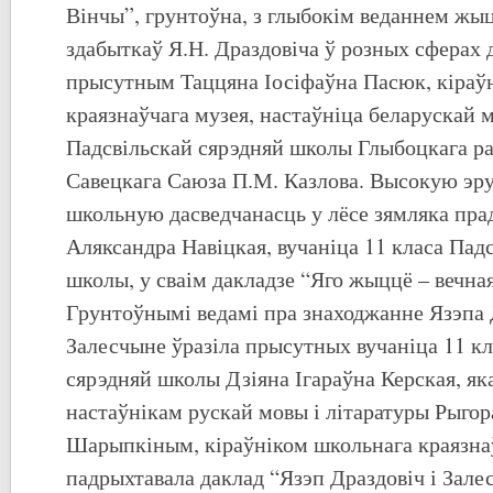
Вінчы”, грунтоўна, з глыбокім веданнем жы
здабыткаў Я.Н. Драздовіча ў розных сферах д
прысутным Таццяна Іосіфаўна Пасюк, кіраў
краязнаўчага музея, настаўніца беларускай м
Падсвільскай сярэдняй школы Глыбоцкага ра
Савецкага Саюза П.М. Казлова. Высокую эр
школьную дасведчанасць у лёсе зямляка пра
Аляксандра Навіцкая, вучаніца 11 класа Пад
школы, у сваім дакладзе “Яго жыццё – вечна
Грунтоўнымі ведамі пра знаходжанне Язэпа 
Залесчыне ўразіла прысутных вучаніца 11 кл
сярэдняй школы Дзіяна Ігараўна Керская, яка
настаўнікам рускай мовы і літаратуры Рыго
Шарыпкіным, кіраўніком школьнага краязнаў
падрыхтавала даклад “Язэп Драздовіч і Зале