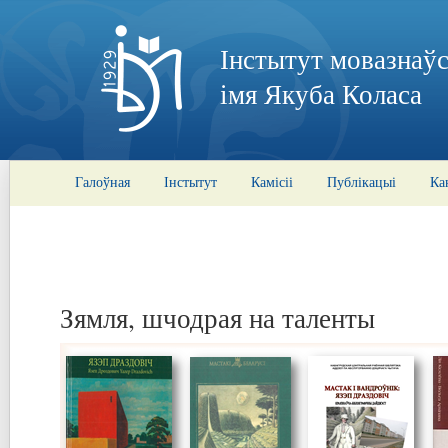
Інстытут мовазнаўс
імя Якуба Коласа
Галоўная
Інстытут
Камісіі
Публікацыі
Ка
Зямля, шчодрая на таленты