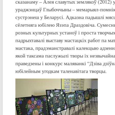
сказанаму – Алея славутых землякоў (2012) 
ураджэнцаў Глыбоччыны – мемарыял-помнік,
сустрэнеш у Беларусі. Адказна падышлі мяс
сёлетняга юбілею Язэпа Драздовіча. Сумесн
розных культурных устаноў і проста творчых
падрыхтавалі выставу мастацкіх работ па ма
мастака, прадэманстравалі калекцыю адзенн
якой таксама паслужылі творы іх незвычайна
праведзены і конкурс маляванкі “Дзіва дзіў
юбілейным угодкам таленавітага творцы.