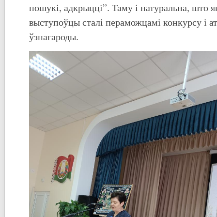
пошукі, адкрыцці”. Таму і натуральна, што я
выступоўцы сталі пераможцамі конкурсу і а
ўзнагароды.