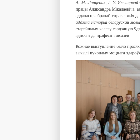
А. М. Лапцёнак
,
І. У. Ялынцавай
працы Аляксандра Мікалаевіча, ад
адданасць абранай справе, якія д
аддзела гісторыі беларускай мовы
старэйшаму калегу сардэчную ўдз
адносін да прафесіі і людзей.
Кожнае выступленне было прасяк
зычылі вучонаму моцнага здароўя