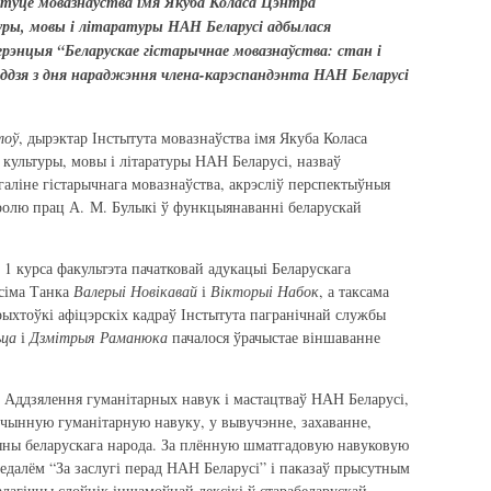
тытуце мовазнаўства імя Якуба Коласа Цэнтра
уры, мовы і літаратуры НАН Беларусі адбылася
ерэнцыя “Беларускае гістарычнае мовазнаўства: стан і
оддзя з дня нараджэння члена-карэспандэнта НАН Беларусі
лоў
, дырэктар Інстытута мовазнаўства імя Якуба Коласа
 культуры, мовы і літаратуры НАН Беларусі, назваў
галіне гістарычнага мовазнаўства, акрэсліў перспектыўныя
 ролю прац А. М. Булыкі ў функцыянаванні беларускай
1 курса факультэта пачатковай адукацыі Беларускага
ксіма Танка
Валерыі Новікавай
і
Вікторыі Набок
, а таксама
рыхтоўкі афіцэрскіх кадраў Інстытута пагранічнай службы
ьца
і
Дзмітрыя Раманюка
пачалося ўрачыстае віншаванне
р Аддзялення гуманітарных навук і мастацтваў НАН Беларусі,
йчынную гуманітарную навуку, у вывучэнне, захаванне,
ны беларускага народа. За плённую шматгадовую навуковую
медалём “За заслугі перад НАН Беларусі” і паказаў прысутным
лагічны слоўнік іншамоўнай лексікі ў старабеларускай