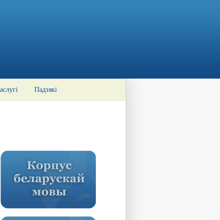
аслугі
Падзякі