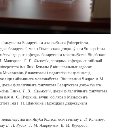
га факультэта Беларускага дзяржаўнага ўніверсітэта,
едры беларускай мовы Гомельскага дзяржаўнага ўніверсітэта
зядова
, дацэнт кафедры беларускага мовазнаўства Віцебскага
 М. Машэрава,
С. Г. Ляскевіч
, загадчык кафедры англійскай
ніверсітэта імя Янкі Купалы ў віншавальных адрасах
а Мікалаевіча ў навуковай і педагагічнай дзейнасці,
 развіцця айчыннага мовазнаўства. Віншаванні ў адрас А.М.
, дэкан філалагічнага факультэта Беларускага дзяржаўнага
аксіма Танка,
Т. В. Сянькевіч
, дэкан філалагічнага факультэта
та імя А. С. Пушкіна, вучні юбіляра з Мазырскага
сітэта імя І. П. Шамякіна і Брэсцкага дзяржаўнага
 мовазнаўства імя Якуба Коласа, якія зачытаў
І. Л. Капылоў
,
елаў
В. П. Русак
,
Т. М.
Аліферчык
,
В. М. Курцовай
,