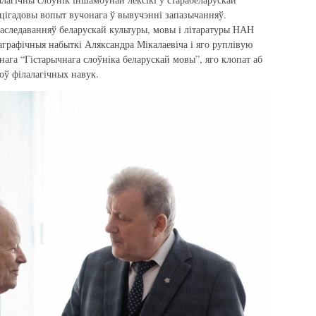
яцігадовы вопыт вучонага ў вывучэнні запазычанняў.
даследаванняў беларускай культуры, мовы і літаратуры НАН
каграфічныя набыткі Аляксандра Мікалаевіча і яго руплівую
ага “Гістарычнага слоўніка беларускай мовы”, яго клопат аб
роў філалагічных навук.