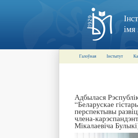
Інс
імя
Галоўная
Інстытут
Ка
Адбылася Рэспублі
“Беларускае гістары
перспектывы развіц
члена-карэспандэн
Мікалаевіча Булыкі