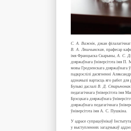
С. А. Важнік
, дэкан філалагічна
В. А
.
Ляшчынская
, прафесар каф
імя Францыска Скарыны,
А. С. Д
дзяржаўнага ўніверсітэта імя П.
мовы Гродзенскага дзяржаўнага ў
падкрэслілі дасягненні Аляксандр
адзначылі вартасць яго работ для
Булыкі даслалі
В. Д
.
Старычонак
педагагічнага ўніверсітэта імя М
Брэсцкага дзяржаўнага ўніверсітэ
дзяржаўнага педагагічнага ўнівер
ўніверсітэта імя А. С. Пушкіна.
У адрасе супрацоўнікаў Інстытута
у выступленнях загадчыкаў аддз