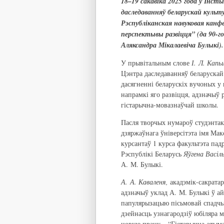
18–19 сакавіка 2025 года ў Інс
даследаванняў беларускай культ
Рэспубліканская навуковая канф
перспектывы развіцця” (да 90-г
Аляксандра Мікалаевіча Булыкі).
У прывітальным слове
І. Л. Капы
Цэнтра даследаванняў беларускай
дасягненні беларускіх вучоных у 
напрамкі яго развіцця, адзначыў
гістарычна-мовазнаўчай школы.
Пасля творчых нумароў студэнтак 
дзяржаўнага ўніверсітэта імя Ма
курсантаў 1 курса факультэта пад
Рэспублікі Беларусь
Яўгена Васіл
А. М. Булыкі.
А. А.
Каваленя,
акадэмік-сакрата
адзначыў уклад А. М. Булыкі ў а
папулярызацыю пісьмовай спадчы
дзейнасць узнагародзіў юбіляра 
новую працу – “Гістарычна-этыма