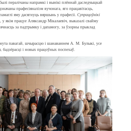
былі пералічаны напрамкі і вынікі плённай даследчыцкай
значаны прафесіяналізм вучонага, яго працавітасць,
апамаглі яму дасягнуць вяршынь у прафесіі.
Супрацоўнікі
, у якім працуе Аляксандр Мікалаевіч, выказалі свайму
ячнасць за падтрымку і дапамогу, за ўзорны прыклад
нута павагай, шчырасцю і шанаваннем А. М. Булыкі, усе
, бадзёрасці і новых працоўных поспехаў.