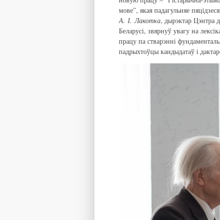
мове”, якая падагульняе пяцідзес
А. І. Лакотка
, дырэктар Цэнтра 
Беларусі, звярнуў увагу на лексі
працу па стварэнні фундаментальн
падрыхтоўцы кандыдатаў і дакта