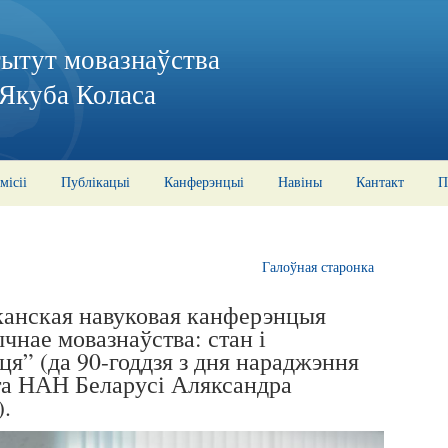
тытут мовазнаўства
 Якуба Коласа
місіі
Публікацыі
Канферэнцыі
Навіны
Кантакт
П
Галоўная старонка
канская навуковая канферэнцыя
чнае мовазнаўства: стан і
ця” (да 90-годдзя з дня нараджэння
та НАН Беларусі Аляксандра
).