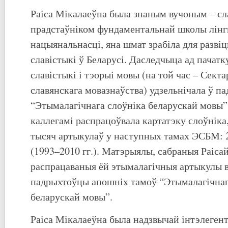
Раіса Мікалаеўна была знаным вучоным – сл
прадстаўніком фундаментальнай школы лінгв
нацыянальнасці, яна шмат зрабіла для развіц
славістыкі ў Беларусі. Даследчыца ад пачатк
славістыкі і тэорыі мовы (на той час – Секта
славянскага мовазнаўства) удзельнічала ў п
“Этымалагічнага слоўніка беларускай мовы”
каллегамі распрацоўвала картатэку слоўніка,
тысяч артыкулаў у наступных тамах ЭСБМ: 2 
(1993–2010 гг.). Матэрыялы, сабраныя Раісай
распрацаваныя ёй этымалагічныя артыкулы 
падрыхтоўцы апошніх тамоў “Этымалагічнаг
беларускай мовы”.
Раіса Мікалаеўна была надзвычай інтэлеген