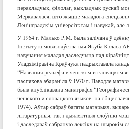
перакладчык, філолаг, выкладчык рускай мов
Меркавалася, што жыццё маладога спецыяліст
Ленінградскім універсітэтам і навукай, але 
У 1964 г. Малько Р.М. была залічана ў дзён
Інстытута мовазнаўства імя Якуба Коласа А
навучання маладая даследчыца пад кіраўніц
Уладзіміравіча Краўчука падрыхтавала кан
“Названия рельефа в чешском и словацком я
паспяхова абараніла ў 1970 г. Паводле матэ
была апублікавана манаграфія “Географичес
чешского и словацкого языков: на общеслав
1974). Аўтар сабраў багаты матэрыял, выка
літаратурныя, так і дыялектныя слоўнікі чэш
і даследаваў сабраную лексіку на шырокім с