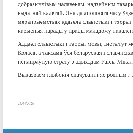
добразычлівым чалавекам, надзейным тавары
выдатнай калегай. Яна да апошняга часу ўдз
мерапрыемствах аддзела славістыкі і тэорыі
карысныя парады ў працы маладому пакален
Аддзел славістыкі і тэорыі мовы, Інстытут м
Коласа, а таксама ўся беларуская і славянска
непапраўную страту з адыходам Раісы Мікал
Выказваем глыбокія спачуванні яе родным і б
24/04/2026