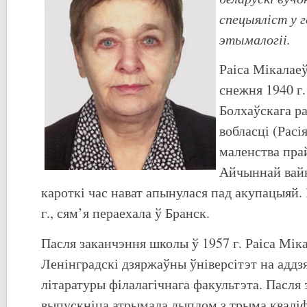
спецыяліст у г
этымалогіі.
Раіса Мікалаеў
снежня 1940 г
Болхаўскага р
вобласці (Расі
маленства пра
Айчыннай вайн
кароткі час нават апынулася пад акупацыяй.
г., сям’я пераехала ў Бранск.
Пасля заканчэння школы ў 1957 г. Раіса Мік
Ленінградскі дзяржаўны ўніверсітэт на аддз
літаратуры філалагічнага факультэта. Пасля
выпускніца атрымала дыплом з трыма квалі