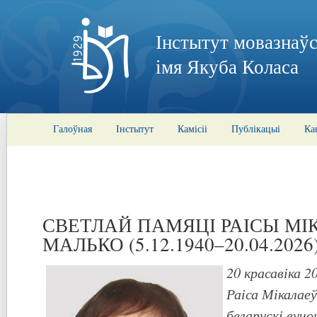
Інстытут мовазнаўс
імя Якуба Коласа
Галоўная
Інстытут
Камісіі
Публікацыі
Ка
СВЕТЛАЙ ПАМЯЦІ РАІСЫ М
МАЛЬКО (5.12.1940–20.04.2026
20 красавіка 2
Раіса Мікала
беларускі вуч