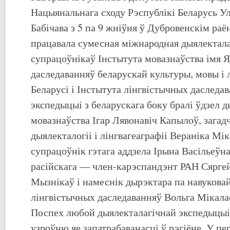
Нацыянальнага сходу Рэспублікі Беларусь Ул
Бабічава з 5 па 9 жніўня ў Дубровенскім раё
працавала сумесная міжнародная дыялектал
супрацоўнікаў Інстытута мовазнаўства імя 
даследаванняў беларускай культуры, мовы і
Беларусі і Інстытута лінгвістычных даследа
экспедыцыі з беларускага боку бралі ўдзел 
мовазнаўства Ігар Лявонавіч Капылоў, загад
дыялекталогіі і лінгвагеаграфіі Вераніка Мі
супрацоўнік гэтага аддзела Ірына Васільеўна
расійскага — член-карэспандэнт РАН Сяргей
Мызнікаў і намеснік дырэктара па навукова
лінгвістычных даследаванняў Вольга Мікал
Поспех любой дыялекталагічнай экспедыцыі
узроўню яе запатрабаванасці ў рэгіёне. У п