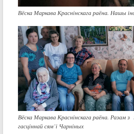
Вёска Маркава Краснінскага раёна. Нашы 
Вёска Маркава Краснінскага раёна. Разам з
гасціннай сям’і Чарніных