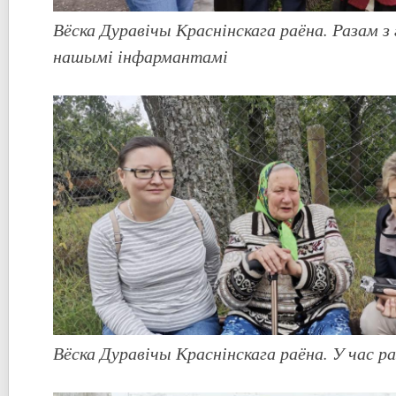
Вёска Дуравічы Краснінскага раёна. Разам з 
нашымі інфармантамі
Вёска Дуравічы Краснінскага раёна. У час 