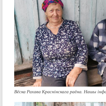
Вёска Рахава Краснінскага раёна. Нашы ін