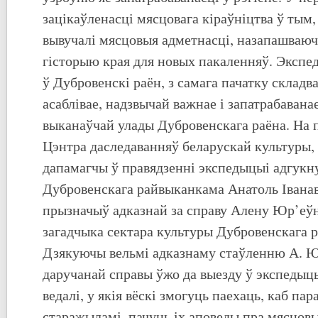
зацікаўленасці мясцовага кіраўніцтва ў тым,
вывучалі мясцовыя адметнасці, назапашваю
гісторыю края для новых пакаленняў. Экспед
ў Дубровенскі раён, з самага пачатку складв
асаблівае, надзвычай важнае і запатрабавана
выканаўчай улады Дубровенскага раёна. На 
Цэнтра даследаванняў беларускай культуры, 
дапамагчы ў правядзенні экспедыцыі адгукн
Дубровенскага райвыканкама Анатоль Іванав
прызначыў адказнай за справу Алену Юр’еўн
загадчыка сектара культуры Дубровенскага 
Дзякуючы вельмі адказнаму стаўленню А. Ю
даручанай справы ўжо да выезду ў экспедыц
ведалі, у якія вёскі змогуць паехаць, каб па
старажыламі, пачуць іх аповеды пра мясцовы