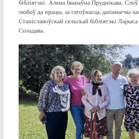
бібліятэкі Алена Іванаўна Пруднікава. Слоў
любоў да працы, за гатоўнасць дапамагчы зас
Станіславоўскай сельскай бібліятэкі Ларыс
Соладава.