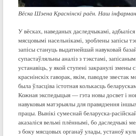
Вёска Шэена Краснінскі раён. Наш інфарма
У вёсках, наведаных даследчыкамі, адбыліся
мясцовымі насельнікамі, зроблены запісы тэ
запісы стануць выдатнейшай навуковай базай
супастаўляльны аналіз з тэкстамі, запісанымі
устанавіць, у якой ступені закранулі змены 
краснінскіх гаворак, якім, паводле звестак 
была ўласціва істотная колькасць беларуск
Кожная экспедыцыя — гэта новы досвет і но
навуковыя матэрыялы для правядзення іншых
працы. Вынікі сумеснай беларуска-расійска
аказаліся вельмі плённымі, бо даследчыкі м
з боку мясцовых органаў улады, устаноў куль