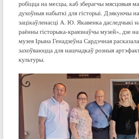
робіцца на месцы, каб зберагчы мясцовыя м
духоўныя набыткі для гісторыі. Дзякуючы на
зацікаўленасці А. Ю. Якавенка даследчыкі н
раённы гісторыка-краязнаўчы музей», дзе н
музея Ірына Генадзеўна Сардэчная расказала 
захоўваюцца для нашчадкаў розныя артэфак
культуры.