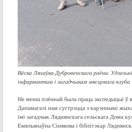
Вёска Ляхаўка Дубровенскага раёна. Удзельні
інфармантам і загадчыкам мясцовага клуба
Не менш плённай была праца экспедыцыі ў 
Дапамагалі нам сустрэцца з карэннымі жыха
імі загадчык Ляднянскага сельскага Дома к
Емяльянаўна Сінякова і біблітэкар Ляднянск