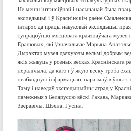
захавальнікаў мясцовых этнакультурных ска
Не менш інтэнсіўнай і насычанай была прац
экспедыцыі і ў Краснінскім раёне Смаленска
інтарэс да працы навуковай экспедыцыі праяв
супрацоўнікі мясцовага краязнаўчага музея 
Ерашовых, які ўзначальвае Марына Анатоль
Дырэктар музея дзякуючы вельмі добрым вед
якія жывуць у розных вёсках Краснінскага р
пералічыла, да каго і ў якую вёску трэба еха
неабходную інфармацыю, паразмаўляўшы з 
Таму і наведаў экспедыцыйны атрад у Красн
памежныя з Беларуссю вёскі Рахава, Маркава
Зверавічы, Шэена, Гусіна.