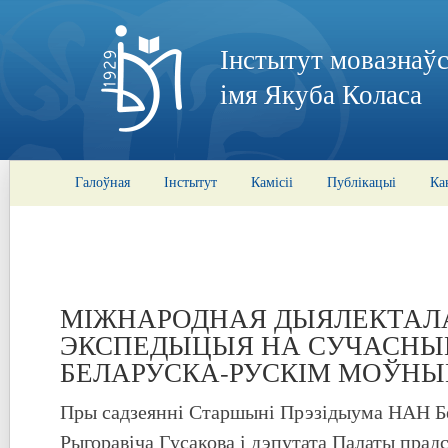
Інстытут мовазнаўс
імя Якуба Коласа
Галоўная
Інстытут
Камісіі
Публікацыі
Ка
МІЖНАРОДНАЯ ДЫЯЛЕКТАЛ
ЭКСПЕДЫЦЫЯ НА СУЧАСН
БЕЛАРУСКА-РУСКІМ МОЎН
Пры садзеянні Старшыні Прэзідыума НАН Бе
Рыгоравіча Гусакова і дэпутата Палаты прад