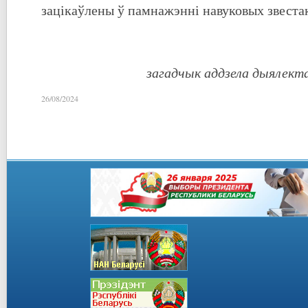
зацікаўлены ў памнажэнні навуковых звестак
загадчык аддзела дыялектал
26/08/2024