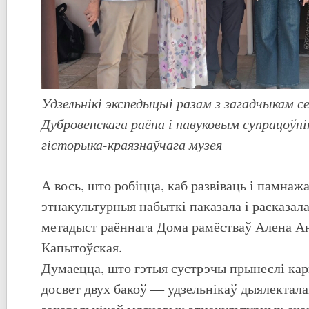
Удзельнікі экспедыцыі разам з загадчыкам 
Дубровенскага раёна і навуковым супрацоўн
гісторыка-краязнаўчага музея
А вось, што робіцца, каб развіваць і памна
этнакультурныя набыткі паказала і расказал
метадыст раённага Дома рамёстваў Алена А
Капытоўская.
Думаецца, што гэтыя сустрэчы прынеслі ка
досвет двух бакоў — удзельнікаў дыялектала