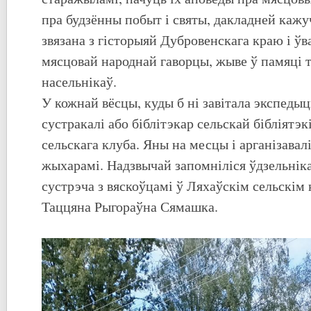
пра будзённы побыт і святы, дакладней кажу
звязана з гісторыяй Дубровенскага краю і ўва
мясцовай народнай гаворцы, жыве ў памяці
насельнікаў.
У кожнай вёсцы, куды б ні завітала экспедыц
сустракалі або біблітэкар сельскай бібліятэк
сельскага клуба. Яны на месцы і арганізавал
жыхарамі. Надзвычай запомніліся ўдзельнік
сустрэча з вяскоўцамі ў Ляхаўскім сельскім 
Таццяна Рыгораўна Сямашка.