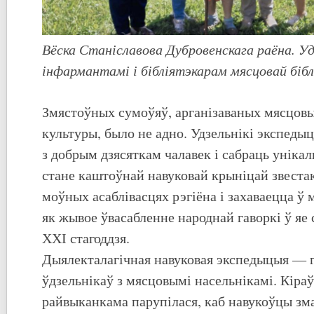
Вёска Станіславова Дубровенскага раёна. Уд
інфармантамі і бібліятэкарам мясцовай бібл
Змястоўных сумоўяў, арганізаваных мясцовы
культуры, было не адно. Удзельнікі экспедыц
з добрым дзясяткам чалавек і сабраць унікал
стане каштоўнай навуковай крыніцай звеста
моўных асаблівасцях рэгіёна і захаваецца ў 
як жывое ўвасабленне народнай гаворкі ў яе 
ХХІ стагоддзя.
Дыялекталагічная навуковая экспедыцыя — гэ
ўдзельнікаў з мясцовымі насельнікамі. Кіра
райвыканкама парупілася, каб навукоўцы зма