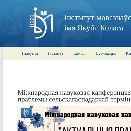
Інстытут мовазнаўс
імя Якуба Коласа
Галоўная
Інстытут
Камісіі
Публікацыі
Ка
Міжнародная навуковая канферэнцы
праблемы сельскагаспадарчай тэрмін