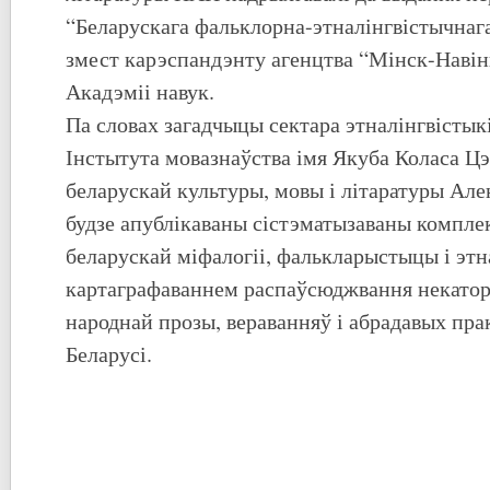
“Беларускага фальклорна-этналінгвістычнага
змест карэспандэнту агенцтва “Мінск-Навін
Акадэміі навук.
Па словах загадчыцы сектара этналінгвістык
Інстытута мовазнаўства імя Якуба Коласа Ц
беларускай культуры, мовы і літаратуры Але
будзе апублікаваны сістэматызаваны компле
беларускай міфалогіі, фалькларыстыцы і этнал
картаграфаваннем распаўсюджвання некатор
народнай прозы, вераванняў і абрадавых пра
Беларусі.