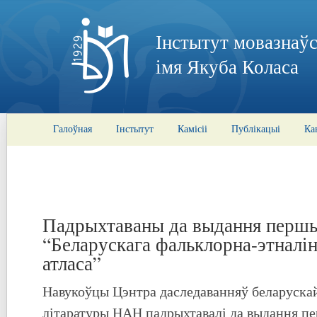
Інстытут мовазнаўс
імя Якуба Коласа
Галоўная
Інстытут
Камісіі
Публікацыі
Ка
Падрыхтаваны да выдання перш
“Беларускага фальклорна-этналі
атласа”
Навукоўцы Цэнтра даследаванняў беларускай
літаратуры НАН падрыхтавалі да выдання п