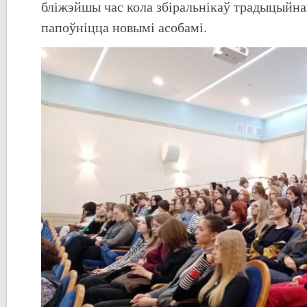
бліжэйшы час кола збіральнікаў традыцыйна
папоўніцца новымі асобамі.