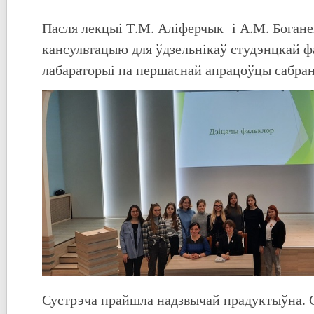
Пасля лекцыі Т.М. Аліферчык і А.М. Богане
кансультацыю для ўдзельнікаў студэнцкай 
лабараторыі па першаснай апрацоўцы сабра
Сустрэча прайшла надзвычай прадуктыўна. 