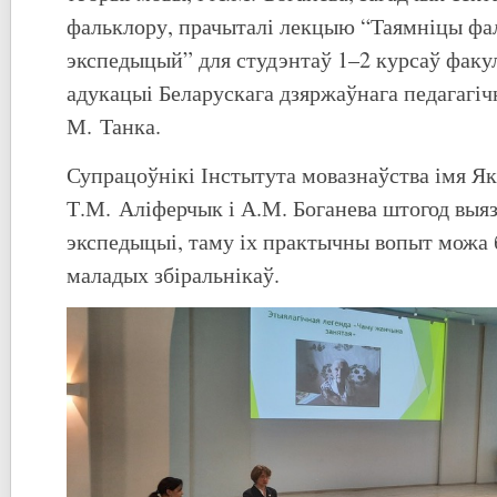
фальклору, прачыталі лекцыю “Таямніцы ф
экспедыцый” для студэнтаў 1–2 курсаў факу
адукацыі Беларускага дзяржаўнага педагагічн
М. Танка.
Супрацоўнікі Інстытута мовазнаўства імя Я
Т.М. Аліферчык і А.М. Боганева штогод выя
экспедыцыі, таму іх практычны вопыт можа
маладых збіральнікаў.