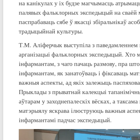
на канікулах у іх будзе магчымасць атрыма
палявых фальклорных экспедыцый на сваёй м
паспрабаваць сябе ў якасці збіральнікаў асо
традыцыйнай культуры.
Т.М. Аліферчык выступіла з паведамленнем п
арганізацыі фальклорных экспедыцый. Хто 
інфармантам, з чаго пачаць размову, пра што
інфармантам, як занатоўваць і фіксаваць мат
важныя аспекты, ад якіх залежыць паспяхов
Прыклады з прыватнай калекцыі тапанімічны
аўтарам у заходнепалескіх вёсках, а таксама
матэрыялу яскрава ілюструюць важныя аспе
інфармантамі падчас экспедыцый.