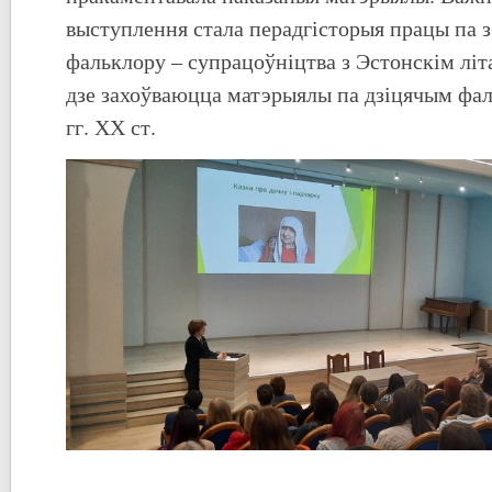
выступлення стала перадгісторыя працы па з
фальклору – супрацоўніцтва з Эстонскім лі
дзе захоўваюцца матэрыялы па дзіцячым фа
гг. ХХ ст.