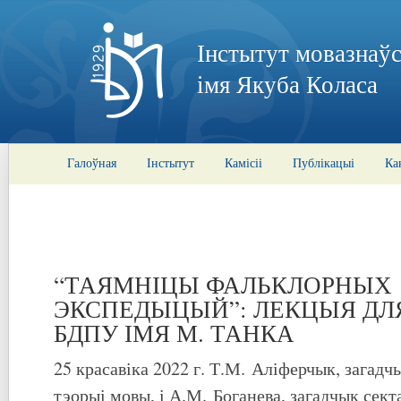
Інстытут мовазнаўс
імя Якуба Коласа
Галоўная
Інстытут
Камісіі
Публікацыі
Ка
“ТАЯМНІЦЫ ФАЛЬКЛОРНЫХ
ЭКСПЕДЫЦЫЙ”: ЛЕКЦЫЯ ДЛ
БДПУ ІМЯ М. ТАНКА
25 красавіка 2022 г. Т.М. Аліферчык, загадчы
тэорыі мовы, і А.М. Боганева, загадчык секта