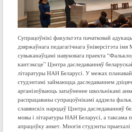
Супрацоўнікі факультэта пачатковай адукацы
дзяржаўнага педагагічнага ўніверсітэта імя
сувыканаўцамі навуковага праекта “Фалькло
кантэксце” Цэнтра даследаванняў беларускай
літаратуры НАН Беларусі. У межах планавай
студэнтамі займаюцца даследаваннем дзіцяч
арганізоўваюць запаўненне школьнікамі анке
распрацаваны супрацоўнікамі аддзела фальк
славянскіх народаў Цэнтра даследаванняў бе
мовы і літаратуры НАН Беларусі, а таксама
апрацоўку анкет. Многія студэнты прыехалі 