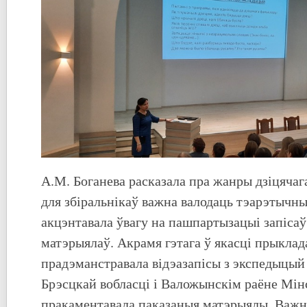
А.М. Боганева расказала пра жанры дзіцячаг
для збіральнікаў важна валодаць тэарэтычны
акцэнтавала ўвагу на пашпартызацыі запіса
матэрыялаў. Акрамя гэтага ў якасці прыкла
прадэманстравала відэазапісы з экспедыцый 
Брэсцкай вобласці і Валожынскім раёне Мінс
пракаментавала паказаныя матэрыялы. Важ