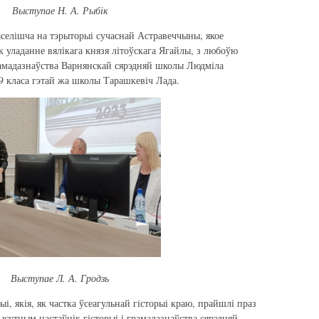
Выступае Н. А. Рыбік
селішча на тэрыторыі сучаснай Астравеччыны, якое
 уладанне вялікага князя літоўскага Ягайлы, з любоўю
грамадазнаўства Варнянскай сярэдняй школы Людміла
 9 класа гэтай жа школы Тарашкевіч Лада.
Выступае Л. А. Гродзь
і, якія, як частка ўсеагульнай гісторыі краю, прайшлі праз
ысутным настаўнік гісторыі і грамадазнаўства сярэдняй