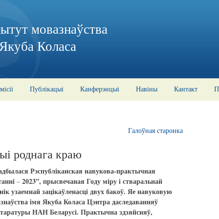
тытут мовазнаўства
 Якуба Коласа
місіі
Публікацыі
Канферэнцыі
Навіны
Кантакт
П
Галоўная старонка
рыі роднага краю
 адбылася Рэспубліканская навукова-практычная
танні
2023”, прысвечаная Году міру і стваральнай
–
ік узаемнай зацікаўленасці двух бакоў. Яе навуковую
знаўства імя Якуба Коласа Цэнтра даследаванняў
ітаратуры НАН Беларусі. Практычна здзяйсняў,