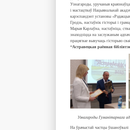
Узнагароды, уручаныя краязнаўца
і мастацтваў Нацыянальнай акадэм
карэспандэнт установы «Рэдакцыя
Гродзь, настаўнік гісторыі і гра
Марыя Карлаўна, настаўніца, ства
знаходзіцца на заслужаным адпачы
працягвае вывучаць гісторыю сва
“Астравецкая раённая бібліятэ
Узнагароды Гуманітарнага ад
На ўрачыстай частцы ўшаноўвалі 