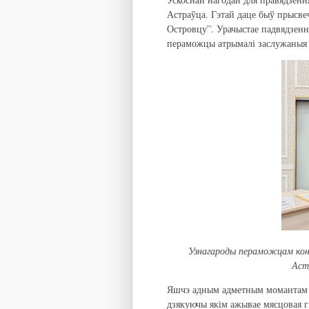
Астраўца. Гэтай даце быў прысв
Островцу”. Урачыстае падвядзенн
пераможцы атрымалі заслужаныя 
Узнагароды пераможцам конк
Аст
Яшчэ адным адметным момантам 
дзякуючы якім ажывае мясцовая гіс