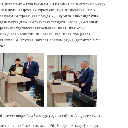
м, асаблівыя – гэта граматы Аддзялення гуманітарных навук
іі навук Беларусі. Іх атрымалі: Ніна Аляксееўна Рыбік,
 газеты “Астравецкая праўда”», Людміла Аляксандраўна
мадазнаўства ДУА “Варнянская сярэдняя школа”, Васілёнак
ральнік Гудагайскага школьнага музея, якая хоць і
нку, але насамрэч, як і раней, калі яшчэ працавала,
ёй зямлі, Ачарэтава Наталля Уладзіміраўна, дырэктар ДУК
ка”
.
дзялення навук НАН Беларусі краязнаўцам Астравеччыны
не толькі неабыякавых да сваёй гісторыі жыхароў горада