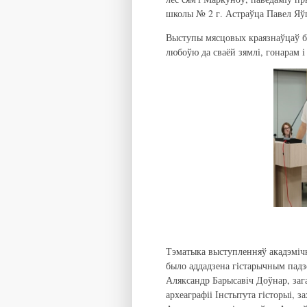
школы № 2 г. Астраўца Павел Яў
Выступы мясцовых краязнаўцаў бы
любоўю да сваёй зямлі, гонарам 
Тэматыка выступленняў акадэміч
было аддадзена гістарычным падзе
Аляксандр Барысавіч Доўнар, зага
археаграфіі Інстытута гісторыі, 