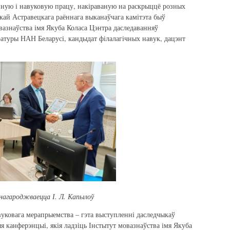
йную і навуковую працу, накіраваную на раскрыццё розных
зякай Астравецкага раённага выканаўчага камітэта быў
вазнаўства імя Якуба Коласа Цэнтра даследаванняў
аратуры НАН Беларусі, кандыдат філалагічных навук, дацэнт
нагароджваецца І. Л. Капылоў
вуковага мерапрыемства – гэта выступленні даследчыкаў
я канферэнцыі, якія ладзіць Інстытут мовазнаўства імя Якуба