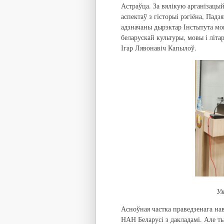
Астраўца. За вялікую арганізацы
аспектаў з гісторыі рэгіёна, Пад
адзначаны дырэктар Інстытута мо
беларускай культуры, мовы і літ
Ігар Лявонавіч Капылоў.
Уз
Асноўная частка праведзенага на
НАН Беларусі з дакладамі. Але ты