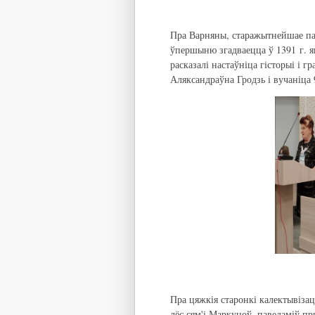
Пра Варняны, старажытнейшае па
ўпершыню згадваецца ў 1391 г. як
расказалі настаўніца гісторыі і 
Аляксандраўна Гродзь і вучаніца
Пра цяжкія старонкі калектывізацы
лёс сям'і Маркуноў, паведаміў пр