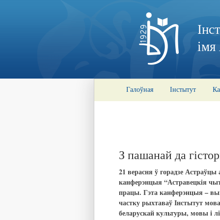
Інс
імя
Галоўная
Інстытут
Ка
З пашанай да гісто
21 верасня ў горадзе Астраўцы
канферэнцыя “Астравецкія чы
працы. Гэта канферэнцыя – вын
частку рыхтаваў Інстытут мова
беларускай культуры, мовы і л