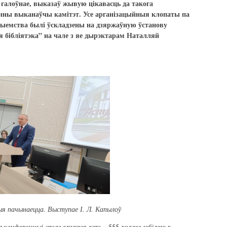
 галоўнае, выказаў жывую цікавасць да такога
нны выканаўчы камітэт. Усе арганізацыйныя клопаты па
рыемства былі ўскладзены на дзяржаўную ўстанову
 бібліятэка” на чале з яе дырэктарам Наталляй
я пачынаецца. Выступае І. Л. Капылоў
 канферэнцыі стала круглая дата – 555-годдзе юбілею г.