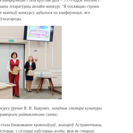
ечаны літаратурны анлайн-конкурс “Я посвящаю строки
е вынікаў конкурсу адбылося на канферэнцыі, яго
ўзнагароды.
урсу ўручае В. В. Баярэвіч, загадчык сектара культуры
равецкага райвыканкама (злева)
стала ўшанаванне краязнаўцаў, жыхароў Астравеччыны,
торыя, з гісторыі паўстаюць асобы, якія яе стваралі.