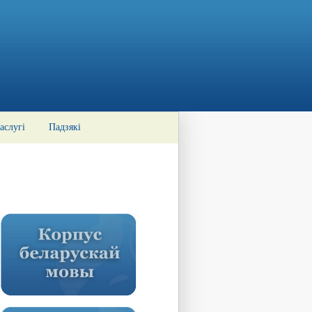
аслугі
Падзякі