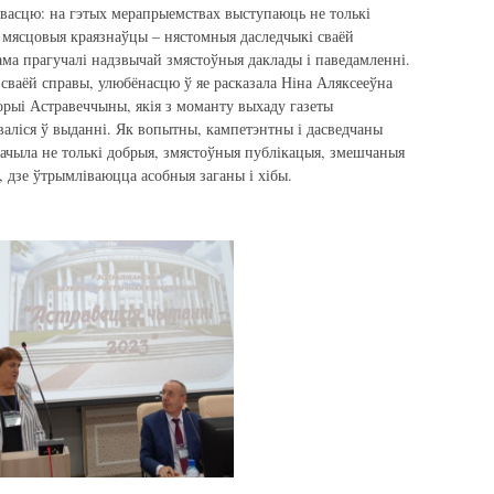
івасцю: на гэтых мерапрыемствах выступаюць не толькі
л мясцовыя краязнаўцы – нястомныя даследчыкі сваёй
а прагучалі надзвычай змястоўныя даклады і паведамленні.
 сваёй справы, улюбёнасцю ў яе расказала Ніна Аляксееўна
орыі Астравеччыны, якія з моманту выхаду газеты
валіся ў выданні. Як вопытны, кампетэнтны і дасведчаны
начыла не толькі добрыя, змястоўныя публікацыя, змешчаныя
іх, дзе ўтрымліваюцца асобныя заганы і хібы.