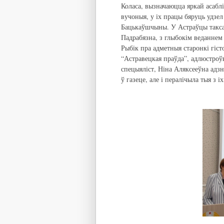
Коласа, вызначаюцца яркай асабл
вучоныя, у іх працы бяруць удзе
Бацькаўшчыны. У Астраўцы таксам
Падрабязна, з глыбокім веданнем
Рыбік пра адметныя старонкі гіст
“Астравецкая праўда”, адлюстроў
спецыяліст, Ніна Аляксееўна адз
ў газеце, але і пералічыла тыя з 