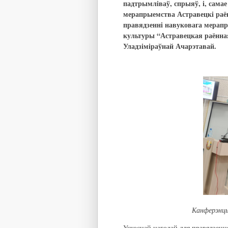
падтрымліваў, спрыяў, і, самае
мерапрыемства Астравецкі раё
правядзенні навуковага мерап
культуры “Астравецкая раённая
Уладзіміраўнай Ачарэтавай.
Канферэнцы
Ускоснай нагодай для правядзення