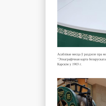
Асаблівае месца ў раздзеле пра м
“Этнаграфічная карта беларускага
Карскім у 1903 г.