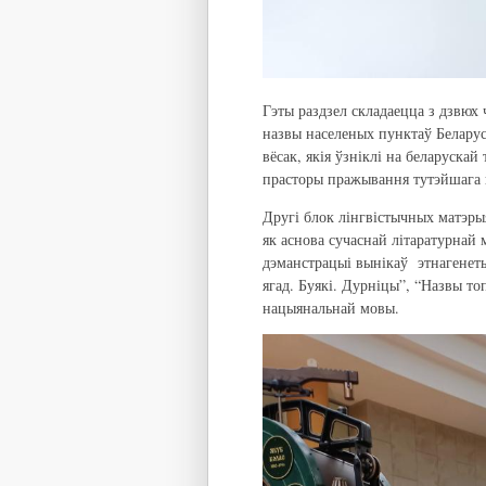
Гэты раздзел складаецца з дзвюх 
назвы населеных пунктаў Беларус
вёсак, якія ўзніклі на беларуска
прасторы пражывання тутэйшага 
Другі блок лінгвістычных матэры
як аснова сучаснай літаратурнай 
дэманстрацыі вынікаў этнагенеты
ягад. Буякі. Дурніцы”, “Назвы то
нацыянальнай мовы.