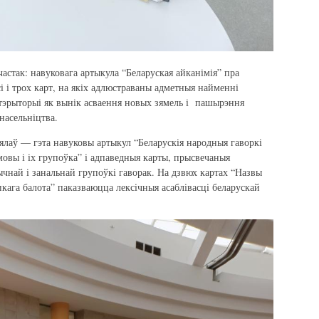
частак: навуковага артыкула “Беларуская айканімія” пра
і і трох карт, на якіх адлюстраваны адметныя найменні
й тэрыторыі як вынік асваення новых зямель і пашырэння
насельніцтва.
ялаў — гэта навуковы артыкул “Беларускія народныя гаворкі
мовы і іх групоўка” і адпаведныя карты, прысвечаныя
чнай і занальнай групоўкі гаворак. На дзвюх картах “Назвы
пкага балота” паказваюцца лексічныя асаблівасці беларускай