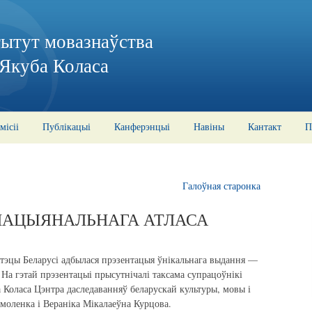
тытут мовазнаўства
 Якуба Коласа
місіі
Публікацыі
Канферэнцыі
Навіны
Кантакт
П
Галоўная старонка
НАЦЫЯНАЛЬНАГА АТЛАСА
ятэцы Беларусі адбылася прэзентацыя ўнікальнага выдання —
 На гэтай прэзентацыі прысутнічалі таксама супрацоўнікі
 Коласа Цэнтра даследаванняў беларускай культуры, мовы і
рмоленка і Вераніка Мікалаеўна Курцова.