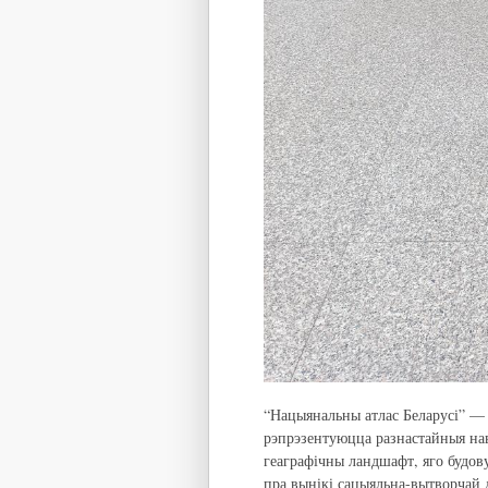
“Нацыянальны атлас Беларусі” — 
рэпрэзентуюцца разнастайныя на
геаграфічны ландшафт, яго будову
пра вынікі сацыяльна-вытворчай 