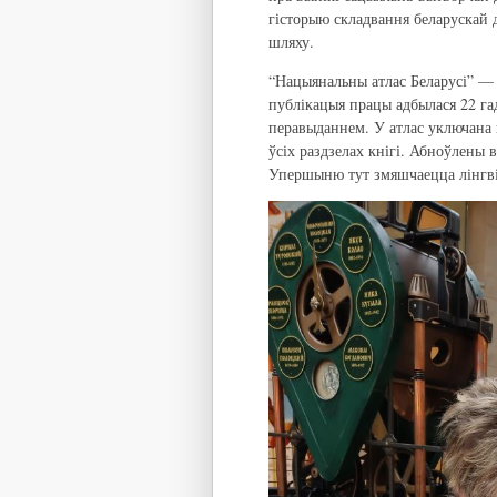
гісторыю складвання беларускай д
шляху.
“Нацыянальны атлас Беларусі” — г
публікацыя працы адбылася 22 га
перавыданнем. У атлас уключана 
ўсіх раздзелах кнігі. Абноўлены
Упершыню тут змяшчаецца лінгвіс