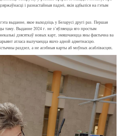
зяржаўнасці і разнастайныя падзеі, якія адбыліся на гэтым
эта выданне, якое выходзіць у Беларусі другі раз. Першая
ды таму. Выданне 2024 г. не з’яўляецца яго простым
некалькі дзясяткаў новых карт, змяшчаюцца яны фактычна ва
 варыянт атласа вылучаецца яшчэ адной адметнасцю.
тычны раздзел, а не асобныя карты аб моўных асаблівасцях.