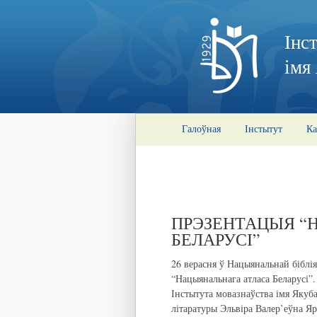
Інс
імя
Галоўная
Інстытут
Ка
ПРЭЗЕНТАЦЫЯ “
БЕЛАРУСІ”
26 верасня ў Нацыянальнай біблі
“Нацыянальнага атласа Беларусі”.
Інстытута мовазнаўства імя Якуба
літаратуры Эльвіра Валер’еўна Я