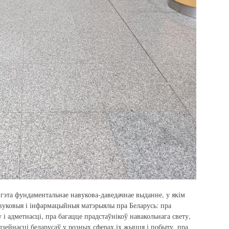
гэта фундаментальнае навукова-даведачнае выданне, у якім
вуковыя і інфармацыйныя матэрыялы пра Беларусь: пра
 і адметнасці, пра багацце прадстаўнікоў навакольнага свету,
дзейнасці беларусаў у розных сферах іх жыцця і побыту, пра