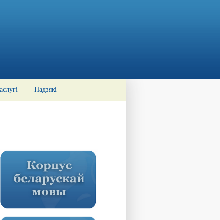
аслугі
Падзякі