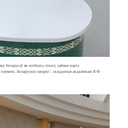
ову беларусаў як асобнага этнасу займае карта
 племені. Беларускія гаворкі”, складзеная акадэмікам Я.Ф.