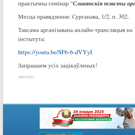
Славянскія тэксты ар
практычны семінар “
Месца правядзення: Сурганава, 1/2, п. 302.
Таксама арганізавана анлайн-трансляцыя на
інстытута:
https://youtu.be/SF6-6-dVYyI
Запрашаем усіх зацікаўленых!
30/01/2023