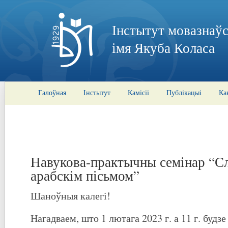
Інстытут мовазнаўс
імя Якуба Коласа
Галоўная
Інстытут
Камісіі
Публікацыі
Ка
Навукова-практычны семінар “Сл
арабскім пісьмом”
Шаноўныя калегі!
Нагадваем, што 1 лютага 2023 г. а 11 г. будз