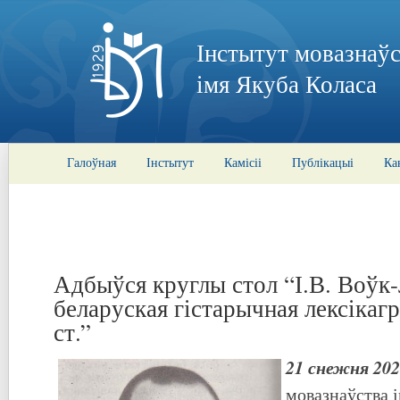
Інстытут мовазнаўс
імя Якуба Коласа
Галоўная
Інстытут
Камісіі
Публікацыі
Ка
Адбыўся круглы стол “І.В. Воўк-
беларуская гістарычная лексікагр
ст.”
21 снежня 202
мовазнаўства 