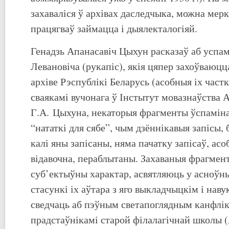
захаваліся ў архівах даследчыка, можна мерк
працягваў займацца і дыялекталогіяй.
Генадзь Апанасавіч Цыхун расказаў аб успам
Левановіча (рукапіс), якія цяпер захоўваю
архіве Рэспублікі Беларусь (асобныя іх част
сваякамі вучонага ў Інстытут мовазнаўства
Г.А. Цыхуна, некаторыя фрагменты ўспамін
“нататкі для сябе”, чым дзённікавыя запісы,
калі яны запісаны, няма пачатку запісаў, ас
відавочна, пераблытаны. Захаваныя фрагме
суб’ектыўны характар, асвятляюць у асноў
стасункі іх аўтара з яго выкладчыцкім і на
сведчаць аб пэўным светапоглядным канфлі
прадстаўнікамі старой філалагічнай школы (