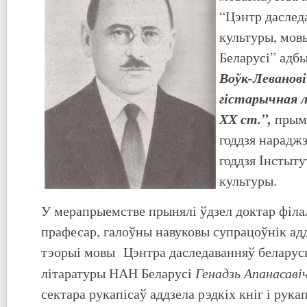
“Цэнтр даслед
культуры, мов
Беларусі” адб
Воўк-Леванові
гістарычная ле
ХХ ст.”
,
прыме
годдзя нараджэ
годдзя Iнстыту
культуры.
У мерапрыемстве прынялі ўдзел доктар філа
прафесар, галоўны навуковы супрацоўнік адд
тэорыі мовы Цэнтра даследаванняў беларуск
Генадзь Апанасаві
літаратуры НАН Беларусі
сектара рукапісаў аддзела рэдкіх кніг і рук