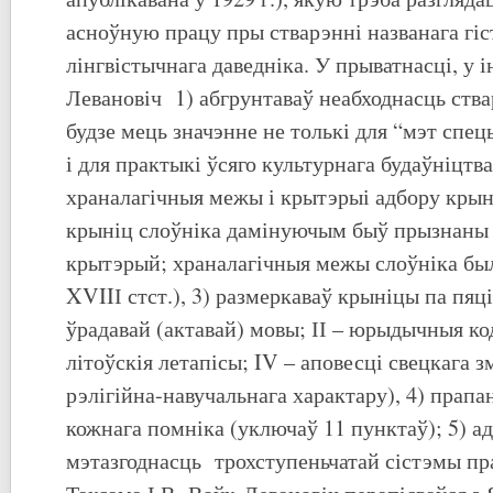
асноўную працу пры стварэнні названага гі
лінгвістычнага даведніка. У прыватнасці, у і
Левановіч 1) абгрунтаваў неабходнасць ства
будзе мець значэнне не толькі для “мэт спец
і для практыкі ўсяго культурнага будаўніцтва
храналагічныя межы і крытэрыі адбору крын
крыніц слоўніка дамінуючым быў прызнаны
крытэрый; храналагічныя межы слоўніка бы
XVIIІ стст.), 3) размеркаваў крыніцы па пяці
ўрадавай (актавай) мовы; ІІ – юрыдычныя код
літоўскія летапісы; IV – аповесці свецкага з
рэлігійна-навучальнага характару), 4) прапа
кожнага помніка (уключаў 11 пунктаў); 5) а
мэтазгоднасць трохступеньчатай сістэмы пр