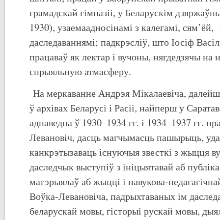
грамадскай гімназіі, у Беларускім дзяржаўн
1930), узаемаадносінамі з калегамі, сям’ёй,
даследаваннямі; падкрэсліў, што Іосіф Васі
працаваў як лектар і вучоны, нягдедзячы на 
спрыяльную атмасферу.
На меркаванне Андрэя Мікалаевіча, далейш
ў архівах Беларусі і Расіі, найперш у Саратав
адпаведна ў 1930–1934 гг. і 1934–1937 гг. пр
Левановіч, дасць магчымасць пашырыць, уда
канкрэтызаваць існуючыя звесткі з жыцця ву
даследчык выступіў з ініцыятавай аб публік
матэрыялаў аб жыцці і навукова-педагагічна
Воўка-Левановіча, падрыхтаваных ім даследа
беларускай мовы, гісторыі рускай мовы, дыя