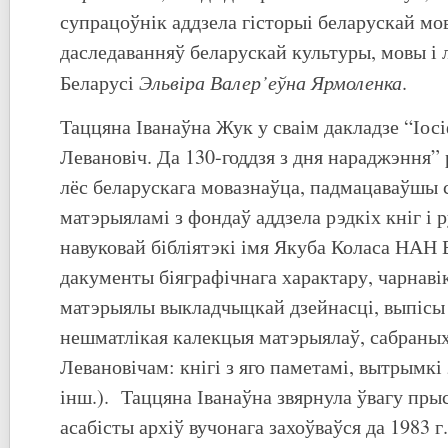
супрацоўнік аддзела гісторыі беларускай м
даследаванняў беларускай культуры, мовы і
Эльвіра Валер’еўна Ярмоленка
Беларусі
.
Таццяна Іванаўна Жук у сваім дакладзе “Іосі
Левановіч. Да 130-годдзя з дня нараджэння” 
лёс беларускага мовазнаўца, падмацаваўшы 
матэрыяламі з фондаў аддзела рэдкіх кніг і
навуковай бібліятэкі імя Якуба Коласа НАН 
дакументы біяграфічнага характару, чарнаві
матэрыялы выкладчыцкай дзейнасці, выпісы 
нешматлікая калекцыя матэрыялаў, сабраных
Левановічам: кнігі з яго паметамі, вытрымкі з
інш.). Таццяна Іванаўна звярнула ўвагу пры
асабісты архіў вучонага захоўваўся да 1983 г