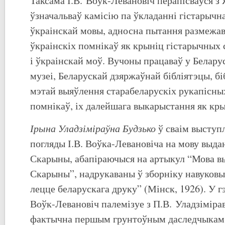
Таксама І.В. Воўк-Левановіч перапісваўся з 
ўзначальваў камісію па ўкладанні гістарычн
ўкраінскай мовы, адносна пытання размежав
ўкраінскіх помнікаў як крыніц гістарычных 
і ўкраінскай моў. Вучоны працаваў у Белар
музеі, Беларускай дзяржаўнай бібліятэцы, біб
мэтай выяўлення старабеларускіх рукапісны
помнікаў, іх далейшага выкарыстання як кры
Ірына Уладзіміраўна Будзько
ў сваім выступ
погляды І.В. Воўка-Левановіча на мову выд
Скарыны, абапіраючыся на артыкул “Мова 
Скарыны”, надрукаваны ў зборніку навуковы
лецце беларускага друку” (Мінск, 1926). У г
Воўк-Левановіч палемізуе з П.В. Уладзімірав
фактычна першым грунтоўным даследчыкам