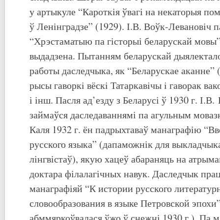
у артыкуле “Кароткія ўвагі на некаторыя по
ў Ленінградзе” (1929). І.В. Воўк-Левановіч 
“Хрэстаматыю па гісторыі беларускай мовы”,
выдадзена. Пытанням беларускай дыялектало
работы даследчыка, як “Беларускае аканне”
рысы гаворкi вёскi Татаркавiчы i гаворак вак
і інш. Пасля ад’езду з Беларусі ў 1930 г. І.В
займаўся даследаваннямі па агульным мовазн
Каля 1932 г. ён падрыхтаваў манаграфію “В
русского языка” (дапаможнік для выкладчык
лінгвістаў), якую хацеў абараняць на атрым
доктара філалагічных навук. Даследчык прац
манаграфіяй “К истории русского литератур
словообразования в языке Петровской эпохи”
абммяркоўвалася ўжо ў снежні 1930 г.). Па 