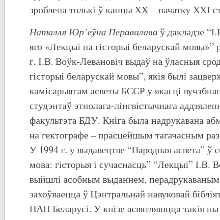
зроблена толькі ў канцы ХХ – пачатку ХХІ ст
Наталля Юр’еўна Перавалава
ў дакладзе “І.
яго «Лекцыі па гісторыі беларускай мовы»” 
г. І.В. Воўк-Левановіч выдаў на ўласныя сро
гісторыі беларускай мовы”, якія былі зацв
камісарыятам асветы БССР у якасці вучэбна
студэнтаў этнолага-лінгвістычнага аддзялен
факультэта БДУ. Кніга была надрукавана а
на гектографе – прасцейшым тагачасным ра
У 1994 г. у выдавецтве “Народная асвета” ў 
мова: гісторыя і сучаснасць” “Лекцыі” І.В. 
выйшлі асобным выданнем, перадрукаваным з
захоўваецца ў Цэнтральнай навуковай біблія
НАН Беларусі. У кнізе асвятляюцца такія пы