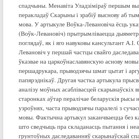
спадчыны. Менавіта Уладзіміраў першым вы
перакладаў Скарыны і зрабіў выснову аб тым
мова. У артыкуле Воўка-Левановіча ёсць ука
(Воўк-Левановіч) прытрымліваецца дыяметр
поглядаў, як і яго навуковы кансультант А.І. 
Левановіч у першай частцы свайго даследав
ўказвае на царкоўнаславянскую аснову мовы
першадрукара, прыводзячы шмат цытат і арг
папярэднікаў. Другая частка артыкула прыс
аналізу моўных асаблівасцей скарынаўскіх в
старонках аўтар пералічае беларускія рысы 
узроўнях, часта прыводзячы паралелі з суча
мовы. Фактычна артыкул заканчваецца без 
што сведчыць пра складанасць пытання і не
грунтоўных даследаванняў скарынаўскай сп