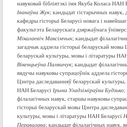
навуковай бібліятэкі імя Якуба Коласа НАН 
Іванаўна Жук
; кандыдат гістарычных навук, 
кафедры гісторыі Беларусі новага і навейшаг
факультэта Беларускага дзяржаўнага ўніверс
Мікалаевіч Максімчык
; кандыдат філалагічн
загадчык аддзела гісторыі беларускай мовы 
беларускай культуры, мовы і літаратуры НА
Вікенцьеўна Паляшчук
; кандыдат філалагічны
вядучы навуковы супрацоўнік аддзела гісто
Цэнтра даследаванняў беларускай культуры, 
Ірына Уладзіміраўна Будзько
НАН Беларусі
;
філалагічных навук, старшы навуковы супра
гісторыі беларускай мовы Цэнтра даследава
Н
культуры, мовы і літаратуры НАН Беларусі
Перавалава
; кандыдат філалагічных навук, 