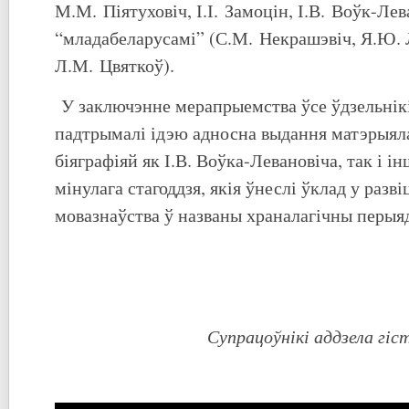
М.М. Піятуховіч, І.І. Замоцін, І.В. Воўк-Лева
“младабеларусамі” (С.М. Некрашэвіч, Я.Ю. Л
Л.М. Цвяткоў).
У заключэнне мерапрыемства ўсе ўдзельнік
падтрымалі ідэю адносна выдання матэрыяла
біяграфіяй як І.В. Воўка-Левановіча, так і ін
мінулага стагоддзя, якія ўнеслі ўклад у разв
мовазнаўства ў названы храналагічны перыя
Супрацоўнікі аддзела гіс