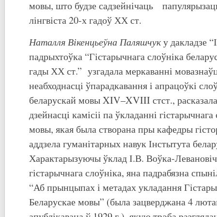
мовы, што будзе садзейнічаць папулярызацы
лінгвіста 20-х гадоў ХХ ст.
Наталля Вікенцьеўна Паляшчук
у дакладзе “І
падрыхтоўка “Гістарычнага слоўніка белару
гады ХХ ст.” узгадала меркаванні мовазнаўц
неабходнасці ўпарадкавання і апрацоўкі сло
беларускай мовы XIV–XVIII стст., расказала 
дзейнасці камісіі па ўкладанні гістарычнага
мовы, якая была створана пры кафедры гіст
аддзела гуманітарных навук Інстытута белар
Характарызуючы ўклад І.В. Воўка-Левановіч
гістарычнага слоўніка, яна падрабязна спыні
“Аб прынцыпах і метадах укладання Гістары
Беларускае мовы” (была зацверджана 4 лютаг
апублікавана ў 1929 г.), якую трэба разгляд