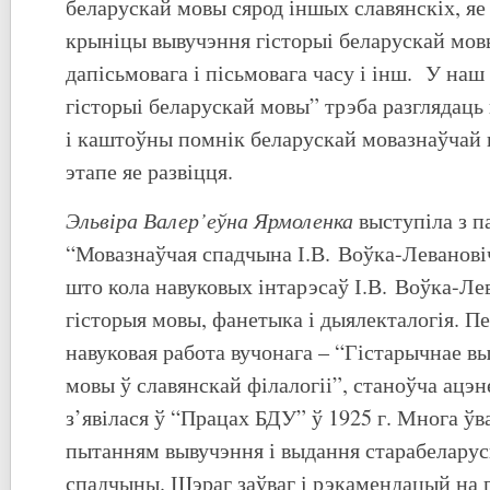
беларускай мовы сярод іншых славянскіх, яе
крыніцы вывучэння гісторыі беларускай мов
дапісьмовага і пісьмовага часу і інш. У наш
гісторыі беларускай мовы” трэба разглядаць 
і каштоўны помнік беларускай мовазнаўчай 
этапе яе развіцця.
Эльвіра Валер’еўна Ярмоленка
выступіла з 
“Мовазнаўчая спадчына І.В. Воўка-Левановіч
што кола навуковых інтарэсаў І.В. Воўка-Ле
гісторыя мовы, фанетыка і дыялекталогія. П
навуковая работа вучонага – “Гістарычнае в
мовы ў славянскай філалогіі”, станоўча ацэн
з’явілася ў “Працах БДУ” ў 1925 г. Многа ўв
пытанням вывучэння і выдання старабеларус
спадчыны. Шэраг заўваг і рэкамендацый на 