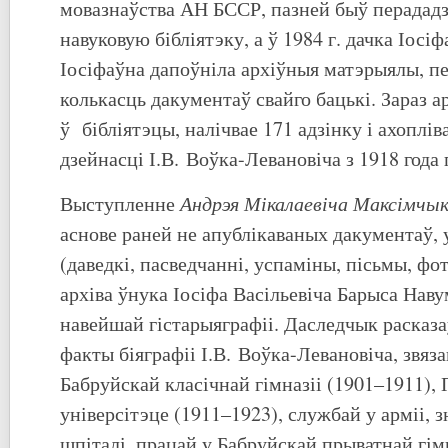
мовазнаўства АН БССР, пазней быў перадад
навуковую бібліятэку, а ў 1984 г. дачка Іосіф
Іосіфаўна дапоўніла архіўныя матэрыялы, 
колькасць дакументаў свайго бацькі. Зараз ар
ў бібліятэцы, налічвае 171 адзінку і ахоплі
дзейнасці І.В. Воўка-Левановіча з 1918 года 
Андрэя Мікалаевіча Максімчы
Выступленне
аснове раней не апублікаваных дакументаў, 
(даведкі, пасведчанні, успаміны, пісьмы, фо
архіва ўнука Іосіфа Васільевіча Барыса Наву
навейшай гістарыяграфіі. Даследчык расказ
факты біяграфіі І.В. Воўка-Левановіча, звяза
Бабруйскай класічнай гімназіі (1901–1911),
універсітэце (1911–1923), службай у арміі, 
шпіталі, працай у Бабруйскай прыватнай гім