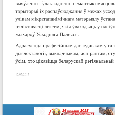
выяўленні і ўдакладненні семантыкі мясцовы
тэрыторыі іх распаўсюджання ў межах усход
улікам мікратапанімічнага матэрыялу ўстан
рэліктавасці лексем, якія ўваходзяць у пасі
жыхароў Усходняга Палесся.
Адрасуецца прафесійным даследчыкам у галі
дыялекталогіі, выкладчыкам, аспірантам, сту
ўсім, хто цікавіцца беларускай рэгіянальнай
12/05/2017