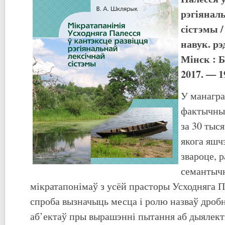
рэгіянал
сістэмы 
навук. рэ
Мінск : Б
2017. — 1
У манагра
фактычны
за 30 тыс
якога яшч
звароце, 
семантычн
мікратапонімаў з усёй прасторы Усходняга П
спроба вызначыць месца і ролю назваў дроб
аб’ектаў пры вырашэнні пытання аб дыялект