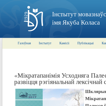
Інстытут мовазнаўс
імя Якуба Коласа
Галоўная
Інстытут
Камісіі
Публікацыі
Ка
«Мікратапанімія Усходняга Палес
развіцця рэгіянальнай лексічнай 
Шклярык,
Мікратап
Палесся 