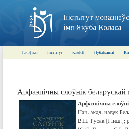
Інстытут мовазнаўс
імя Якуба Коласа
Галоўная
Інстытут
Камісіі
Публікацыі
Ка
Арфаэпічны слоўнік беларускай
Арфаэпічны слоўні
Нац. акад. навук Бела
В.П. Русак [і інш.]; 