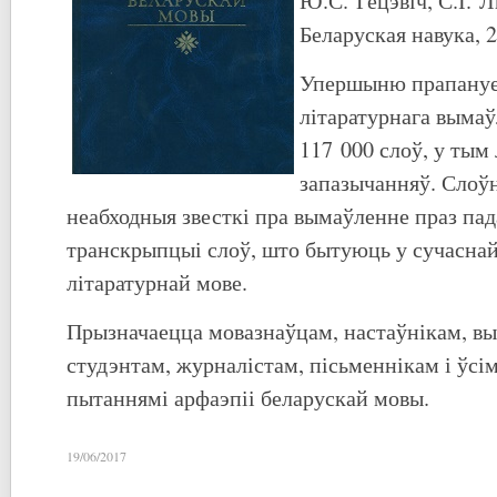
Ю.С. Гецэвіч, С.І. 
Беларуская навука, 2
Упершыню прапануе
літаратурнага вымаў
117 000 слоў, у тым
запазычанняў. Слоўн
неабходныя звесткі пра вымаўленне праз па
транскрыпцыі слоў, што бытуюць у сучаснай
літаратурнай мове.
Прызначаецца мовазнаўцам, настаўнікам, в
студэнтам, журналістам, пісьменнікам і ўсім
пытаннямі арфаэпіі беларускай мовы.
19/06/2017