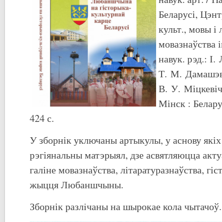
Беларусі, Цэнт
культ., мовы і 
мовазнаўства і
навук. рэд.: І.
Т. М. Дамашэві
В. У. Міцкевіч
Мінск : Белару
424 с.
У зборнік уключаны артыкулы, у аснову які
рэгіянальны матэрыял, дзе асвятляюцца акт
галіне мовазнаўства, літаратуразнаўства, гіс
жыцця Любаншчыны.
Зборнік разлiчаны на шырокае кола чытачоў.