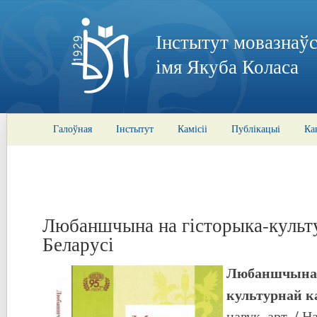
Інстытут мовазнаўс
імя Якуба Коласа
Галоўная
Інстытут
Камісіі
Публікацыі
Ка
Любаншчына на гісторыка-культ
Беларусі
Любаншчына 
культурнай к
навук. арт. / Н