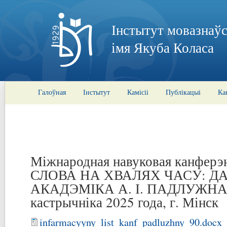
Інстытут мовазнаўс
імя Якуба Коласа
Галоўная
Інстытут
Камісіі
Публікацыі
Ка
Міжнародная навуковая канфе
СЛОВА НА ХВАЛЯХ ЧАСУ: ДА
АКАДЭМІКА А. І. ПАДЛУЖНАГ
кастрычніка 2025 года, г. Мінск
infarmacyyny_list_kanf_padluzhny_90.docx