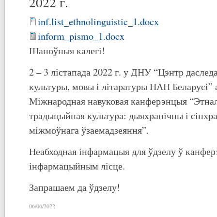
2022 г.
inf.list_ethnolinguistic_1.docx
inform_pismo_1.docx
Шаноўныя калегі!
2 – 3 лістапада 2022 г. у ДНУ “Цэнтр дасле
культуры, мовы і літаратуры НАН Беларусі” 
Міжнародная навуковая канферэнцыя “Этнал
традыцыйная культура: дыяхранічны і сінхр
міжмоўнага ўзаемадзеяння”.
Неабходная інфармацыя для ўдзелу ў канфе
інфармацыйным лісце.
Запрашаем да ўдзелу!
06/06/2022