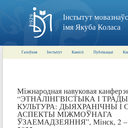
Інстытут мовазнаўс
імя Якуба Коласа
Галоўная
Інстытут
Камісіі
Публікацыі
Ка
Міжнародная навуковая канферэ
“ЭТНАЛІНГВІСТЫКА І ТРА
КУЛЬТУРА: ДЫЯХРАНІЧНЫ І 
АСПЕКТЫ МІЖМОЎНАГА
ЎЗАЕМАДЗЕЯННЯ”, Мінск, 2 – 3