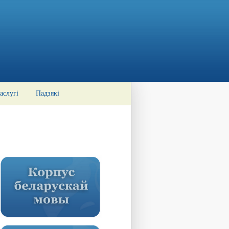
аслугі
Падзякі