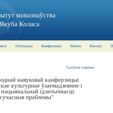
тытут мовазнаўства
 Якуба Коласа
місіі
Публікацыі
Канферэнцыі
Навіны
Кантакт
П
Галоўная старонка
роднай навуковай канферэнцыі
скае культурнае ўзаемадзеянне і
 нацыянальнай ідэнтычнасці:
 сучасныя праблемы"