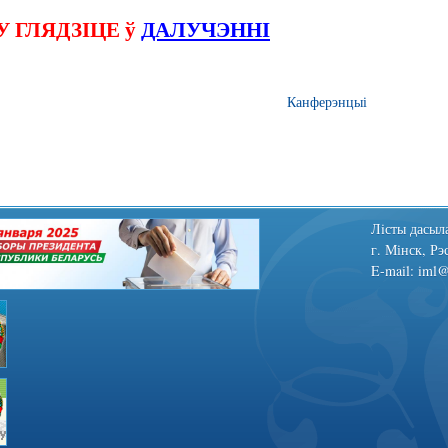
 ГЛЯДЗІЦЕ ў
ДАЛУЧЭННІ
Канферэнцыі
Лiсты дасыла
г. Мінск, Рэ
E-mail: iml@