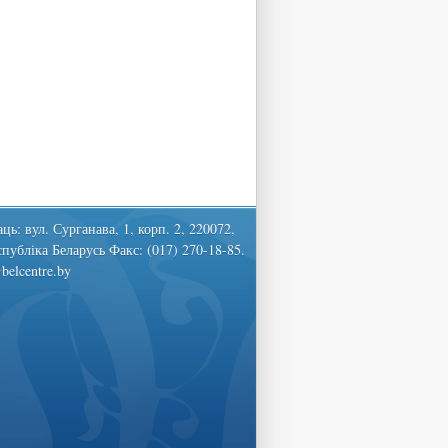
ць: вул. Сурганава, 1, корп. 2, 220072,
спубліка Беларусь Факс: (017) 270-18-85.
belcentre.by