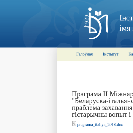
Інс
імя
Галоўная
Інстытут
Ка
Праграма II Міжна
"Беларуска-італьян
праблема захавання
гістарычны вопыт і
pragrama_italiya_2018.doc