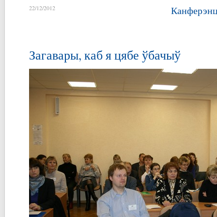
22/12/2012
Канферэнц
Загавары, каб я цябе ўбачыў