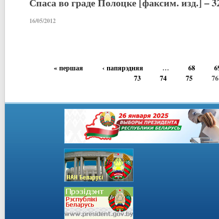
Спаса во граде Полоцке [факсим. изд.] – 32
16/05/2012
« першая
‹ папярэдняя
…
68
6
73
74
75
76