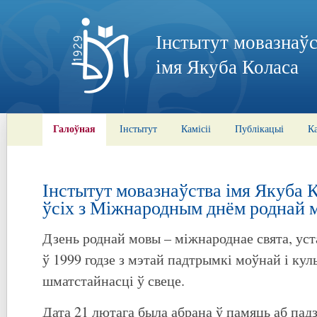
Інстытут мовазнаўс
імя Якуба Коласа
Галоўная
Інстытут
Камісіі
Публікацыі
К
Інстытут мовазнаўства імя Якуба 
ўсіх з Міжнародным днём роднай 
Дзень роднай мовы – міжнароднае свята, 
ў 1999 годзе з мэтай падтрымкі моўнай і кул
шматстайнасці ў свеце.
Дата 21 лютага была абрана ў памяць аб падз