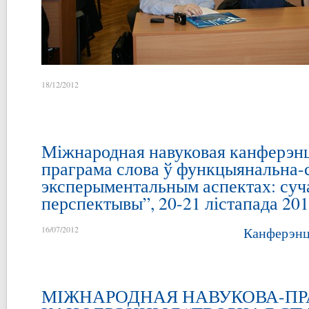
18/12/2012
Міжнародная навуковая канферэн
праграма слова ў функцыянальна-
эксперыментальным аспектах: суча
перспектывы”, 20-21 лістапада 201
16/07/2012
Канферэнц
МІЖНАРОДНАЯ НАВУКОВА-П