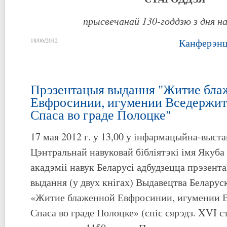
прысвечанай 130-годдзю з дня 
18/06/2012
Канферэнц
Прэзентацыя выдання "Житие бла
Евфросинии, игумении Вседержит
Спаса во граде Полоцке"
17 мая 2012 г. у 13,00 у інфармацыйна-выс
Цэнтральнай навуковай бібліятэкі імя Якуб
акадэміі навук Беларусі адбудзецца прэзент
выдання (у двух кнігах) Выдавецтва Беларус
«Житие блаженной Евфросинии, игумении В
Спаса во граде Полоцке» (спіс сярэдз. XVI с