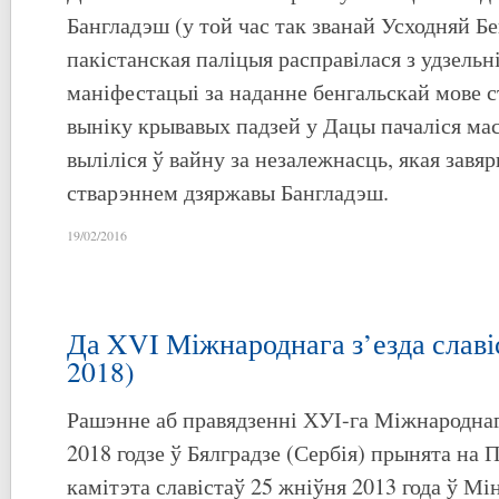
Бангладэш (у той час так званай Усходняй Бен
пакістанская паліцыя расправілася з удзельн
маніфестацыі за наданне бенгальскай мове с
выніку крывавых падзей у Дацы пачаліся ма
выліліся ў вайну за незалежнасць, якая завя
стварэннем дзяржавы Бангладэш.
19/02/2016
Да XVI Міжнароднага з’езда славі
2018)
Рашэнне аб правядзенні ХУІ-га Міжнароднага
2018 годзе ў Бялградзе (Сербія) прынята на
камітэта славістаў 25 жніўня 2013 года ў Мі