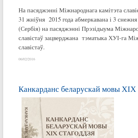
На пасяджэнні Міжнароднага камітэта славіс
31 жніўня 2015 года абмеркавана і 3 снежня 
(Сербія) на пасяджэнні Прэзідыума Міжнаро
славістаў зацверджана тэматыка ХУІ-га Між
славістаў.
06/02/2016
Канкарданс беларускай мовы ХІХ 