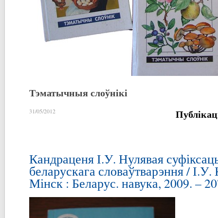
Тэматычныя слоўнікі
Публікац
31/05/2012
Кандраценя І.У. Нулявая суфіксацы
беларускага словаўтварэння / І.У.
Мінск : Беларус. навука, 2009. – 20