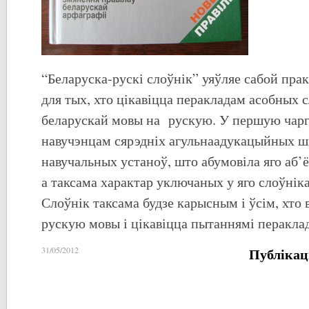
“Беларуска-рускі слоўнік” уяўляе сабой пр
для тых, хто цікавіцца перакладам асобных сл
беларускай мовы на рускую. У першую чарг
навучэнцам сярэдніх агульнаадукацыйных ш
навучальных устаноў, што абумовіла яго аб’ё
а таксама характар уключаных у яго слоўнік
Слоўнік таксама будзе карысным і ўсім, хто 
рускую мовы і цікавіцца пытаннямі перакла
Публікац
31/05/2012