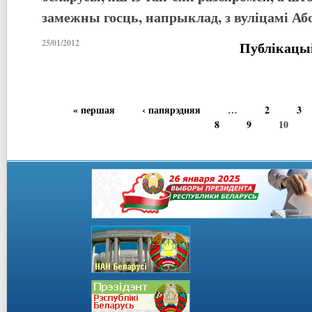
замежны госць, напрыклад, з вуліцамі А
25/01/2012
Публікацы
« першая
‹ папярэдняя
…
2
3
8
9
10