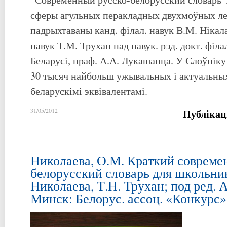
сферы агульных перакладных двухмоўных ле
падрыхтаваны канд. філал. навук В.М. Нікала
навук Т.М. Трухан пад навук. рэд. докт. філа
Беларусі, праф. А.А. Лукашанца. У Слоўнік
30 тысяч найбольш ужывальных і актуальных
беларускімі эквівалентамі.
Публікац
31/05/2012
Николаева, О.М. Краткий совреме
белорусский словарь для школьник
Николаева, Т.Н. Трухан; под ред. 
Минск: Белорус. ассоц. «Конкурс», 