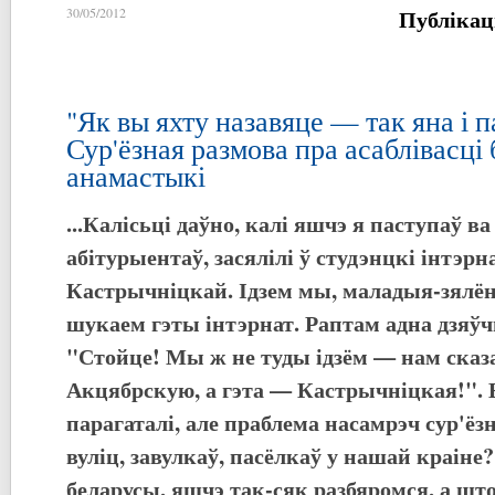
Публікац
30/05/2012
"Як вы яхту назавяце — так яна і п
Сур'ёзная размова пра асаблівасці
анамастыкі
...Калісьці даўно, калі яшчэ я паступаў ва 
абітурыентаў, засялілі ў студэнцкі інтэрн
Кастрычніцкай. Ідзем мы, маладыя-зялён
шукаем гэты інтэрнат. Раптам адна дзя
"Стойце! Мы ж не туды ідзём — нам сказ
Акцябрскую, а гэта — Кастрычніцкая!". В
парагаталі, але праблема насамрэч сур'ёз
вуліц, завулкаў, пасёлкаў у нашай краіне
беларусы, яшчэ так-сяк разбяромся, а што