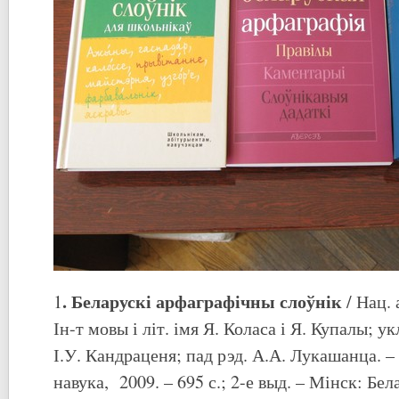
. Беларускі арфаграфічны слоўнік
1
/ Нац. 
Ін-т мовы і літ. імя Я. Коласа і Я. Купалы; ук
І.У. Кандраценя; пад рэд. А.А. Лукашанца. –
навука, 2009. – 695 с.; 2-е выд. – Мінск: Бел