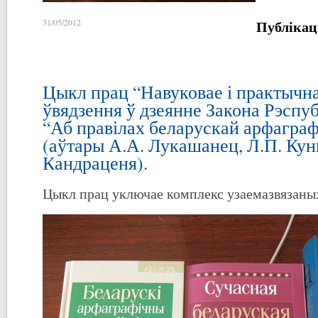
Публікац
31/05/2012
Цыкл прац “Навуковае і практычн
ўвядзення ў дзеянне Закона Рэспуб
“Аб правілах беларускай арфаграфі
(аўтары А.А. Лукашанец, Л.П. Кунц
Кандраценя).
Цыкл прац уключае комплекс узаемазвязаны