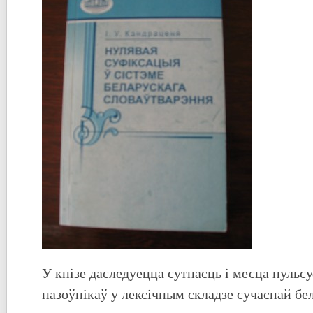
У кнізе даследуецца сутнасць і месца нульс
назоўнікаў у лексічным складзе сучаснай бе