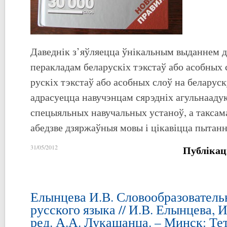
Даведнік з’яўляецца ўнікальным выданнем дл
перакладам беларускіх тэкстаў або асобных 
рускіх тэкстаў або асобных слоў на беларус
адрасуецца навучэнцам сярэдніх агульнааду
спецыяльных навучальных устаноў, а таксама
абедзве дзяржаўныя мовы і цікавіцца пытанн
Публікац
31/05/2012
Елынцева И.В. Словообразователь
русского языка // И.В. Елынцева, 
ред. А.А. Лукашанца. – Минск: Те