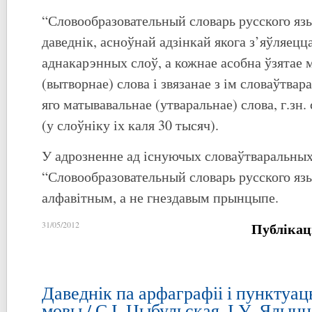
“Словообразовательный словарь русского яз
даведнік, асноўнай адзінкай якога з’яўляецц
аднакарэнных слоў, а кожнае асобна ўзятае 
(вытворнае) слова і звязанае з ім словаўтва
яго матывавальнае (утваральнае) слова, г.зн.
(у слоўніку іх каля 30 тысяч).
У адрозненне ад існуючых словаўтваральных
“Словообразовательный словарь русского яз
алфавітным, а не гнездавым прынцыпе.
Публікац
31/05/2012
Даведнік па арфаграфіі і пунктуац
мовы / С.І. Цыбульская, І.У. Ялынца