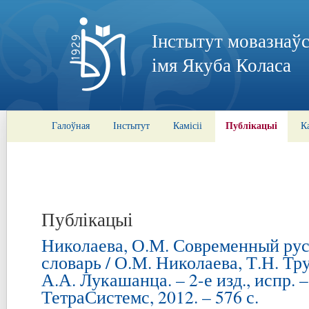
Інстытут мовазнаўс
імя Якуба Коласа
Публікацыі
Галоўная
Інстытут
Камісіі
К
Публікацыі
Николаева, О.М. Современный ру
словарь / О.М. Николаева, Т.Н. Тру
А.А. Лукашанца. – 2-е изд., испр. 
ТетраСистемс, 2012. – 576 с.