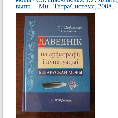
выпр. – Мн.: ТетраСистемс, 2008. –