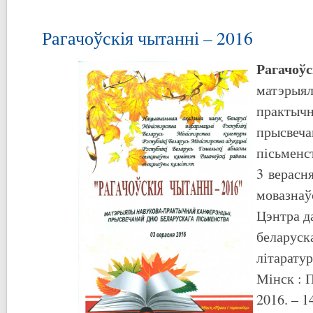
Рагачоўскія чытанні – 2016
Рагачоўс
матэрыял
практычн
прысвеча
пісьменст
3 верасня
мовазнаў
Цэнтра д
беларуск
літарату
Мінск : П
2016. – 1