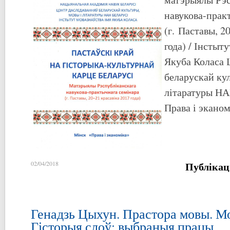
навукова-прак
(г. Паставы, 2
года) / Інстыт
Якуба Коласа 
беларускай ку
літаратуры НАН
Права і эканомі
Публікац
02/04/2018
Генадзь Цыхун. Прастора мовы. Мо
Гісторыя слоў: выбраныя працы