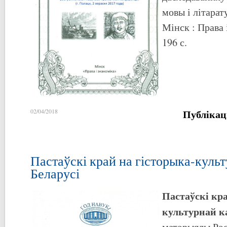
мовы і літара
Мінск : Права 
196 с.
Публікац
02/04/2018
Пастаўскі край на гісторыка-куль
Беларусі
Пастаўскі кра
культурнай к
матэрыялы Рэс