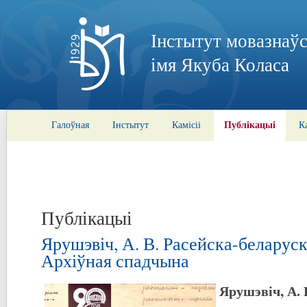
Інстытут мовазнаўс
імя Якуба Коласа
Публікацыі
Галоўная
Інстытут
Камісіі
К
Публікацыі
Ярушэвіч, А. В. Расейска-беларуск
Архіўная спадчына
Ярушэвіч, А. 