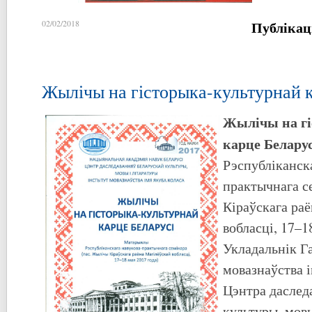
Публікац
02/02/2018
Жылічы на гісторыка-культурнай к
Жылічы на гі
карце Беларус
Рэспубліканск
практычнага с
Кіраўскага ра
вобласці, 17–18
Укладальнік Га
мовазнаўства 
Цэнтра даслед
культуры, мов