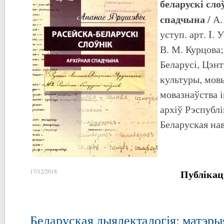
беларускі сло
спадчына
/ А
уступ. арт. I. 
В. М. Курцова;
Беларусі, Цэнт
культуры, мовы 
мовазнаўства і
архіў Рэспублі
Беларуская наву
Публікац
17/12/2018
Беларуская дыялекталогія: матэры