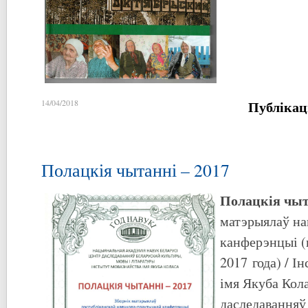
Публікац
14/04/2018
Полацкія чытанні – 2017
Полацкія чыт
матэрыялаў на
канферэнцыі (
2017 года) / І
імя Якуба Кол
даследаванняў