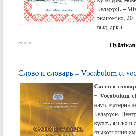
Беларусі. – Мі
эканоміка, 2017
выд. арк.).
Публікац
25/01/2018
Слово и словарь = Vocabulum et vo
Слово и слова
=
Vocabulum
e
науч. материало
Беларуси, Центр
культ., языка и
языкознания им.