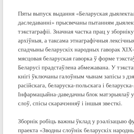
Пяты выпуск выдання «Беларуская дыялектал
даследаванні» прысвечаны пытанням дыялект
тэкстаграфіі. Значная частка прац у зборніку
архіўныя, а таксама этнаграфічныя лексічны
спадчыны беларускіх народных гаворак ХІХ-
мясцовая беларуская гаворка ў форме тэкста
Беларусі прадстаўлена абмежавана. У тэкст
кнігі ўключаны галоўным чынам запісы з дз
расійскага, беларуска-польскага і беларуск
Інфармацыйна-даведачны блок матэрыялаў у
слоў, спісы скарачэнняў і іншыя звесткі.
Зборнік робіць важны ўклад у рэалізацыю ф
праекта «Зводны слоўнік беларускіх народны