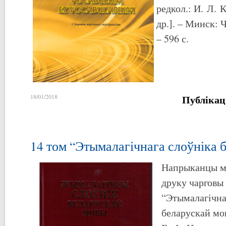
редкол.: И. Л. К
др.]. – Минск: 
– 596 с.
Публікац
18/01/2018
14 том “Этымалагічнага слоўніка 
Напрыканцы мі
друку чарговы
“Этымалагічна
беларускай мо