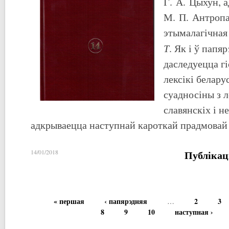
Г. А. Цыхун, 
М. П. Антропа
этымалагічная
Т
. Як і ў папя
даследуецца гі
лексікі белару
суадносіны з 
славянскіх і н
адкрываецца наступнай кароткай прадмовай 
Публікац
14/01/2018
« першая
‹ папярэдняя
2
3
…
8
9
10
наступная ›