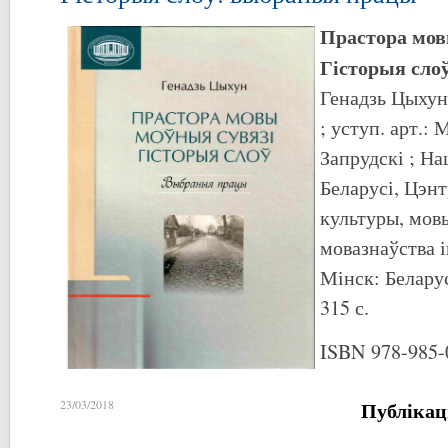
Прастора мов
Гісторыя сло
Генадзь Цыхун 
; уступ. арт.:
Запрудскі ; На
Беларусі, Цэнт
культуры, мовы 
мовазнаўства і
Мінск: Беларус
315 с.
ISBN 978-985-
Публікац
23/03/2018