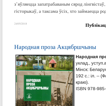
з’яўляецца запатрабаваным сярод лінгвістаў,
гісторыкаў, а таксама ўсіх, хто займаецца р
Публікац
24/05/2018
Народная проза Акцябршчыны
Народная пр
уклад., уступ.
Мінск: Беларус
192 с.: іл. --
краю).
ISBN 978-985-