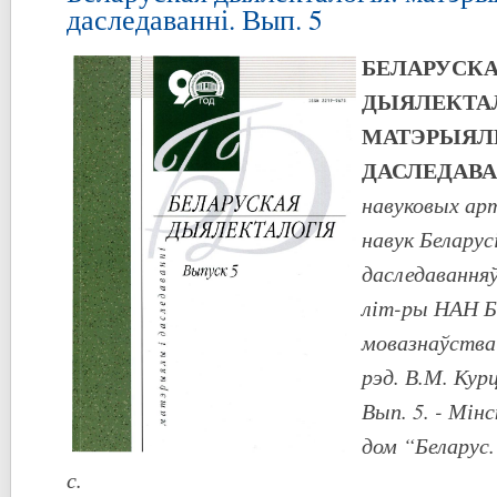
даследаванні. Вып. 5
БЕЛАРУСК
ДЫЯЛЕКТА
МАТЭРЫЯЛ
ДАСЛЕДАВА
навуковых арт
навук Беларус
даследаванняў
літ-ры НАН Бе
мовазнаўства 
рэд. В.М. Курц
Вып. 5. - Мін
дом “Беларус.
с.