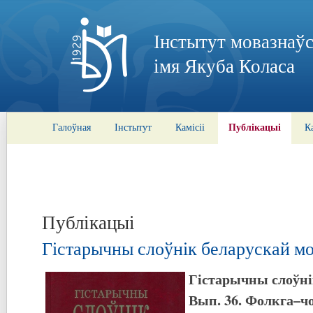
Інстытут мовазнаўс
імя Якуба Коласа
Публікацыі
Галоўная
Інстытут
Камісіі
К
Публікацыі
Гістарычны слоўнік беларускай мо
Гістарычны слоўні
Вып. 36. Фолкга–ч