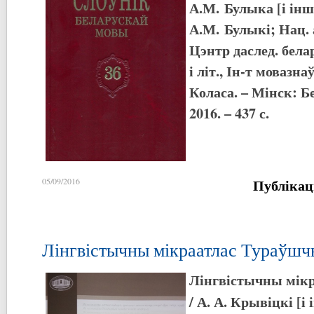
А.М. Булыка [і інш.
А.М. Булыкі; Нац. 
Цэнтр даслед. бела
і літ., Ін-т мовазн
Коласа. – Мінск: Б
2016. – 437 с.
Публікац
05/09/2016
Лінгвістычны мікраатлас Тураўш
Лінгвістычны мік
/ А. А. Крывіцкі [і 