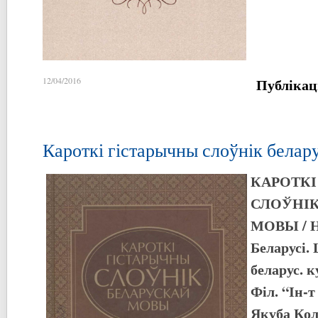
Публікац
12/04/2016
Кароткі гістарычны слоўнік белар
КАРОТКІ
СЛОЎНІК
МОВЫ
/ 
Беларусі. 
беларус. к
Філ. “Ін-т
Якуба Кол