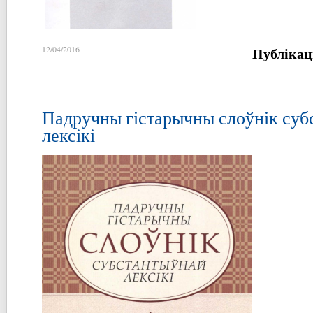
Публікац
12/04/2016
Падручны гістарычны слоўнік суб
лексікі