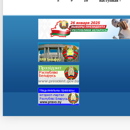
8
9
10
наступная ›