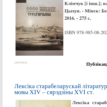
Клімчук [і інш.]; на
Цыхун. - Мінск: Бе
2016. - 275 с.
ІSBN 978-985-08-202
Публікац
24/07/2016
Лексіка старабеларускай літарату
мовы XIV – сярэдзіны XVI ст.
Лексіка стара