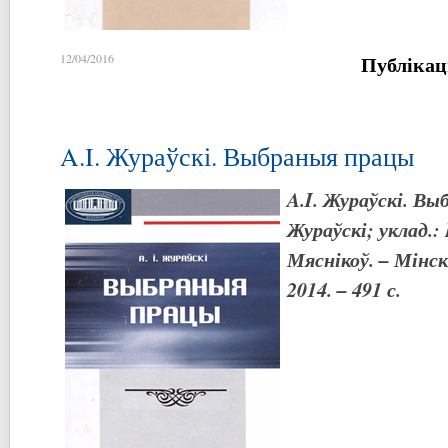
Публікац
12/04/2016
A.I. Жураўскі. Выбраныя працы
A
.
I
.
Жураўскі. Выб
Жураўскі; уклад.:
Мяснікоў. – Мінск 
2014. – 491 с.