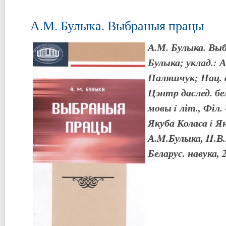
А.М. Булыка. Выбраныя працы
А.М. Булыка. Вы
Булыка; уклад.: А
Паляшчук; Нац. а
Цэнтр даслед. бе
мовы i літ., Філ.
Якуба Коласа i Ян
А.M.Булыка, H.В.
Беларус. навука, 2