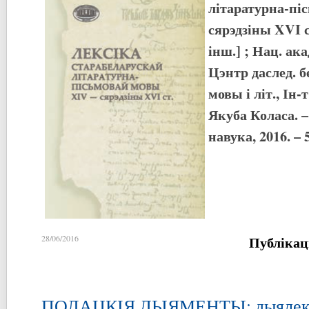
літаратурна-пі
сярэдзіны XVI ст
інш.] ; Нац. ака
Цэнтр даслед. б
мовы і літ., Ін-
Якуба Коласа. –
навука, 2016. – 5
Публікац
28/06/2016
ПОЛАЦКІЯ ДЫЯМЕНТЫ: дыялект