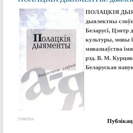
ПОЛАЦКІЯ ДЫ
дыялектны слоўні
Беларусі, Цэнтр д
культуры, мовы i 
мовазнаўства імя
рэд. В. М. Курцов
Беларуская навука
Публікац
27/06/2016