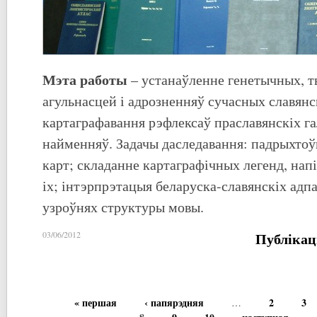
Мэта работы
– устанаўленне генетычных, 
агульнасцей і адрозненняў сучасных славянс
картаграфавання рэфлексаў праславянскіх га
найменняў. Задачы даследавання: падрыхтоў
карт; складанне картаграфічных легенд, нап
іх; інтэрпрэтацыя беларуска-славянскіх адп
узроўнях структуры мовы.
Публікац
03/06/2012
« першая
‹ папярэдняя
2
3
…