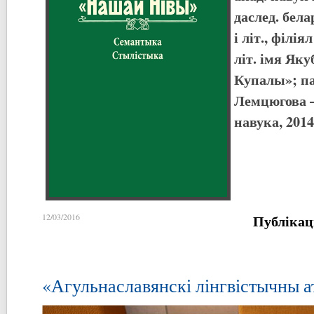
даслед. бел
і літ., філі
літ. імя Яку
Купалы»; пад
Лемцюгова –
навука, 2014.
Публікац
12/03/2016
«Агульнаславянскі лінгвістычны а