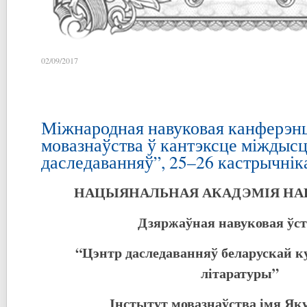
02/09/2017
Міжнародная навуковая канферэн
мовазнаўства ў кантэксце міждыс
даследаванняў”, 25–26 кастрычніка
НАЦЫЯНАЛЬНАЯ АКАДЭМІЯ НАВ
Дзяржаўная навуковая ўст
“Цэнтр даследаванняў беларускай к
літаратуры”
Інстытут мовазнаўства імя Як