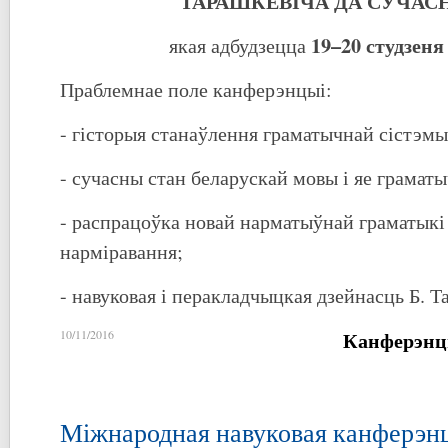
ТАРАШКЕВІЧА ДА СУЧАС
19–20 студзеня
якая адбудзецца
Праблемнае поле канферэнцыі:
- гісторыя станаўлення граматычнай сістэм
- сучасны стан беларускай мовы і яе грамат
- распрацоўка новай нарматыўнай граматыкі
нарміравання;
- навуковая і перакладчыцкая дзейнасць Б. Т
Канферэнц
10/11/2016
Міжнародная навуковая канферэн