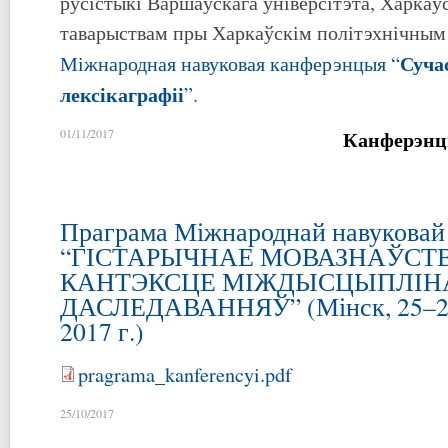
русістыкі Варшаўскага ўніверсітэта, Харкаў
таварыствам пры Харкаўскім політэхнічным 
Суча
Міжнародная навуковая канферэнцыя “
лекс
і
каграф
іі
”
.
Канферэнц
01/11/2017
Праграма Міжнароднай навуковай
“ГІСТАРЫЧНАЕ МОВАЗНАЎСТВ
КАНТЭКСЦЕ МІЖДЫСЦЫПЛІН
ДАСЛЕДАВАННЯЎ” (Мінск, 25–26
2017 г.)
pragrama_kanferencyi.pdf
25/10/2017