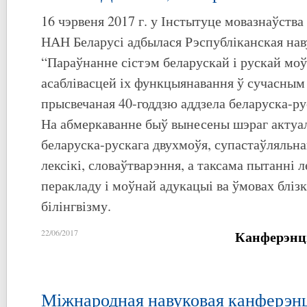
16 чэрвеня 2017 г. у Інстытуце мовазнаўства
НАН Беларусі адбылася Рэспубліканская на
“Параўнанне сістэм беларускай і рускай моў
асаблівасцей іх функцыянавання ў сучасным
прысвечаная 40-годдзю аддзела беларуска-ру
На абмеркаванне быў вынесены шэраг актуа
беларуска-рускага двухмоўя, супастаўляльна
лексікі, словаўтварэння, а таксама пытанні л
перакладу і моўнай адукацыі ва ўмовах бліз
білінгвізму.
Канферэнц
22/06/2017
Міжнародная навуковая канферэн