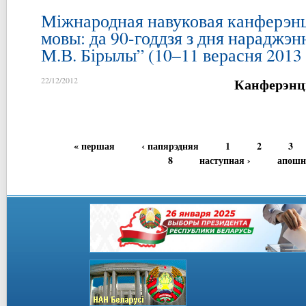
Міжнародная навуковая канферэн
мовы: да 90-годдзя з дня нараджэн
М.В. Бірылы” (10–11 верасня 2013 
Канферэнц
22/12/2012
« першая
‹ папярэдняя
1
2
3
8
наступная ›
апошн