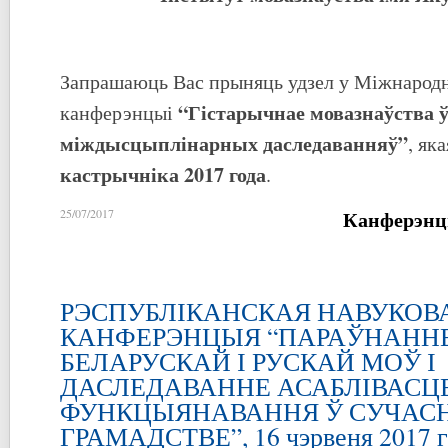
Запрашаюць Вас прыняць удзел у Міжнародн
“Гістарычнае мовазнаўства 
канферэнцыі
міждысцыплінарных даследаванняў”
, як
кастрычніка 2017 года
.
Канферэнц
25/07/2017
РЭСПУБЛІКАНСКАЯ НАВУКОВ
КАНФЕРЭНЦЫЯ “ПАРАЎНАННЕ
БЕЛАРУСКАЙ І РУСКАЙ МОЎ І
ДАСЛЕДАВАННЕ АСАБЛІВАСЦЕ
ФУНКЦЫЯНАВАННЯ Ў СУЧА
ГРАМАДСТВЕ”, 16 чэрвеня 2017 г