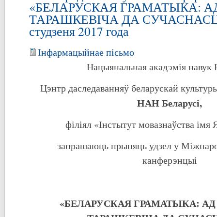
«БЕЛАРУСКАЯ ГРАМАТЫКА: А
ТАРАШКЕВІЧА ДА СУЧАСНАСЦІ
студзеня 2017 года
Інфармацыйнае пісьмо
Нацыянальная акадэмія навук Б
Цэнтр даследаванняў беларускай культуры
НАН Беларусі,
філіял «Інстытут мовазнаўства імя 
запрашаюць прыняць удзел у Міжнаро
канферэнцыі
«
БЕЛАРУСКАЯ ГРАМАТЫКА: АД