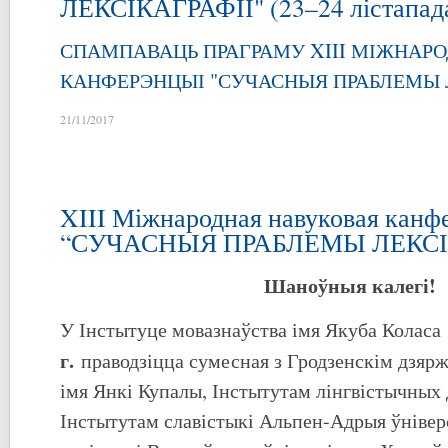
ЛЕКСІКАГРАФІІ" (23–24 лістапада
СПАМПАВАЦЬ ПРАГРАМУ XIII МІЖНАР
КАНФЕРЭНЦЫІ "СУЧАСНЫЯ ПРАБЛЕМЫ Л
21/11/2017
XIII Міжнародная навуковая канф
“СУЧАСНЫЯ ПРАБЛЕМЫ ЛЕКСІ
Шаноўныя калегі!
У Інстытуце мовазнаўства імя Якуба Коласа
г.
праводзіцца сумесная з Гродзенскім дзяр
імя Янкі Купалы, Інстытутам лінгвістычных
Інстытутам славістыкі Альпен-Адрыя ўнівер