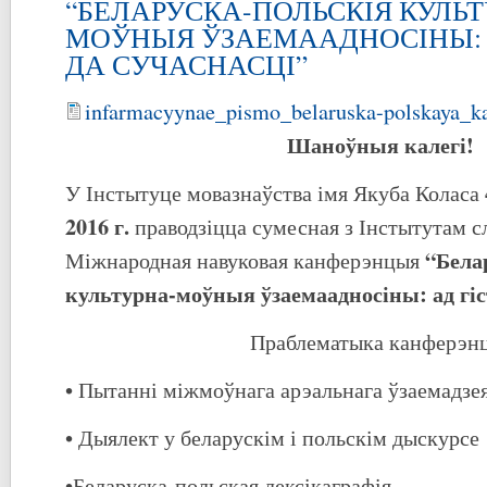
“БЕЛАРУСКА-ПОЛЬСКІЯ КУЛЬТ
МОЎНЫЯ ЎЗАЕМААДНОСІНЫ: 
ДА СУЧАСНАСЦІ”
infarmacyynae_pismo_belaruska-polskaya_ka
Шаноўныя калегі!
У Інстытуце мовазнаўства імя Якуба Коласа
2016 г.
праводзіцца сумесная з Інстытутам 
“Бела
Міжнародная навуковая канферэнцыя
культурна-моўныя ўзаемаадносіны: ад гіс
Праблематыка канферэн
• Пытанні міжмоўнага арэальнага ўзаемадзе
• Дыялект у беларускім і польскім дыскурсе
•Беларуска-польская лексікаграфія