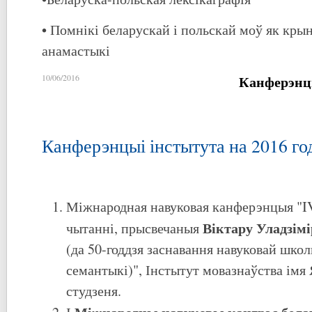
• Помнікі беларускай і польскай моў як кры
анамастыкі
Канферэнц
10/06/2016
Канферэнцыі інстытута на 2016 го
Міжнародная навуковая канферэнцыя "I
Віктару Уладзім
чытанні, прысвечаныя
(да 50-годдзя заснавання навуковай шко
семантыкі)", Інстытут мовазнаўства імя 
студзеня.
Міжнародны навуковы кангрэс бела