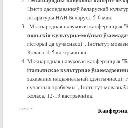
І
Цэнтр даследаванняў беларускай культур
літаратуры НАН Беларусі, 5-6 мая.
Міжнародная навуковая канферэнцыя "
польскія культурна-моўныя
ўзаемада
гісторыі да сучаснасці", Інстытут моваз
Коласа, 4-5 кастрычніка.
Б
Міжнародная навуковая канферэнцыя "
італьянскае культурнае ўзаемадзеянн
захавання нацыянальнай ідэнтычнасці: г
сучасныя праблемы", Інстытут мовазнаў
Коласа, 12-13 кастрычніка.
Канферэнц
17/12/2015