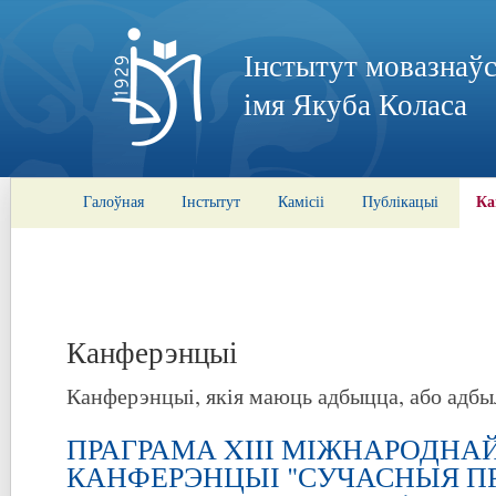
Інстытут мовазнаўс
імя Якуба Коласа
Ка
Галоўная
Інстытут
Камісіі
Публікацыі
Канферэнцыі
Канферэнцыі, якія маюць адбыцца, або адбы
ПРАГРАМА XIII МІЖНАРОДНА
КАНФЕРЭНЦЫІ "СУЧАСНЫЯ П