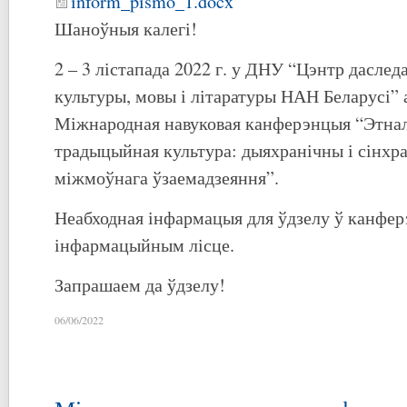
inform_pismo_1.docx
Шаноўныя калегі!
2 – 3 лістапада 2022 г. у ДНУ “Цэнтр дасле
культуры, мовы і літаратуры НАН Беларусі” 
Міжнародная навуковая канферэнцыя “Этнал
традыцыйная культура: дыяхранічны і сінхр
міжмоўнага ўзаемадзеяння”.
Неабходная інфармацыя для ўдзелу ў канфе
інфармацыйным лісце.
Запрашаем да ўдзелу!
06/06/2022