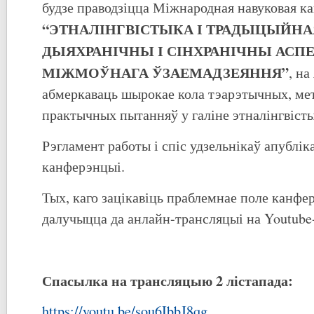
будзе праводзіцца Міжнародная навуковая 
“ЭТНАЛІНГВІСТЫКА І ТРАДЫЦЫЙНАЯ
ДЫЯХРАНІЧНЫ І СІНХРАНІЧНЫ АСП
МІЖМОЎНАГА ЎЗАЕМАДЗЕЯННЯ”
, на
абмеркаваць шырокае кола тэарэтычных, мет
практычных пытанняў у галіне этналінгвісты
Рэгламент работы і спіс удзельнікаў апублік
канферэнцыі.
Тых, каго зацікавіць праблемнае поле канфе
далучыцца да анлайн-трансляцыі на Youtube-
Спасылка на трансляцыю 2 лістапада:
https://youtu.be/sou6IbbJ8qg