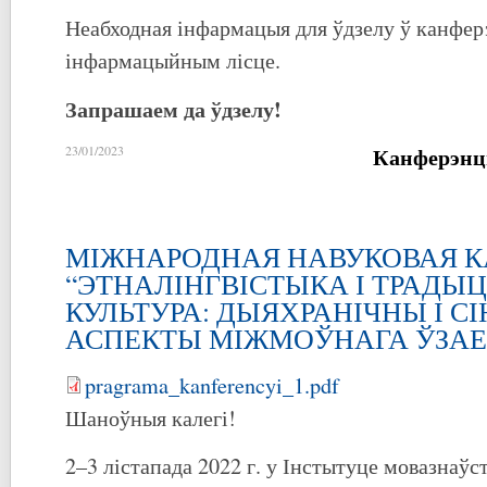
Неабходная інфармацыя для ўдзелу ў канфе
інфармацыйным лісце.
Запрашаем да ўдзелу!
Канферэнц
23/01/2023
МІЖНАРОДНАЯ НАВУКОВАЯ 
“ЭТНАЛІНГВІСТЫКА І ТРАДЫ
КУЛЬТУРА: ДЫЯХРАНІЧНЫ І С
АСПЕКТЫ МІЖМОЎНАГА ЎЗА
pragrama_kanferencyi_1.pdf
Шаноўныя калегі!
2–3 лістапада 2022 г. у Інстытуце мовазнаўс