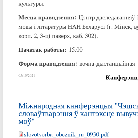
культуры.
Месца правядзення:
Цэнтр даследаванняў 
мовы і літаратуры НАН Беларусі (г. Мінск, ву
корп. 2, 3-ці паверх, каб. 302).
Пачатак работы:
15.00
Форма правядзення:
вочна-дыстанцыйная
Канферэнц
05/10/2021
Міжнародная канферэнцыя "Чэшс
словаўтварэння ў кантэксце вывуч
моў"
slovotvorba_obeznik_ru_0930.pdf