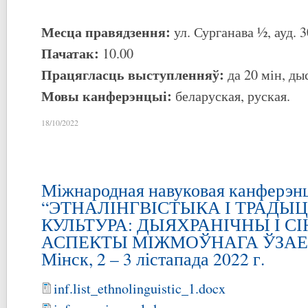
Месца правядзення:
ул. Сурганава ½, ауд. 3
Пачатак:
10.00
Працягласць выступленняў:
да 20 мін, дыс
Мовы канферэнцыі:
беларуская, руская.
18/10/2022
Міжнародная навуковая канферэн
“ЭТНАЛІНГВІСТЫКА І ТРАДЫ
КУЛЬТУРА: ДЫЯХРАНІЧНЫ І С
АСПЕКТЫ МІЖМОЎНАГА ЎЗАЕ
Мінск, 2 – 3 лістапада 2022 г.
inf.list_ethnolinguistic_1.docx