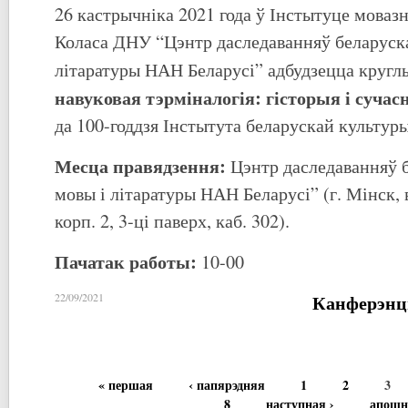
26 кастрычніка 2021 года ў Інстытуце моваз
Коласа ДНУ “Цэнтр даследаванняў беларуска
літаратуры НАН Беларусі” адбудзецца кругл
навуковая тэрміналогія: гісторыя і сучас
да 100-годдзя Інстытута беларускай культуры
Месца правядзення:
Цэнтр даследаванняў б
мовы і літаратуры НАН Беларусі” (г. Мінск, в
корп. 2, 3-ці паверх, каб. 302).
Пачатак работы:
10-00
Канферэнц
22/09/2021
« першая
‹ папярэдняя
1
2
3
8
наступная ›
апошн