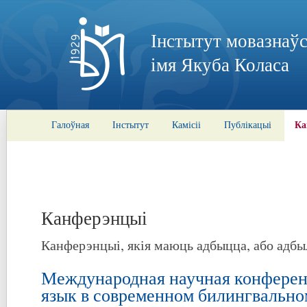
Інстытут мовазнаўс
імя Якуба Коласа
Ка
Галоўная
Інстытут
Камісіі
Публікацыі
Канферэнцыі
Канферэнцыі, якія маюць адбыцца, або адбы
Международная научная конферен
язык в современном билингвально