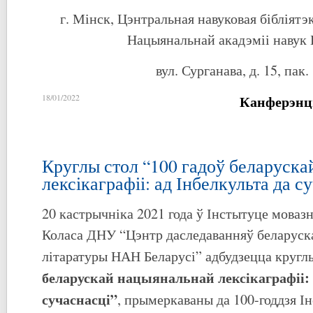
г. Мінск, Цэнтральная навуковая бібліятэ
Нацыянальнай акадэміі навук 
вул. Сурганава, д. 15, пак.
Канферэнц
18/01/2022
Круглы стол “100 гадоў беларуск
лексікаграфіі: ад Інбелкульта да с
20 кастрычніка 2021 года ў Інстытуце моваз
Коласа ДНУ “Цэнтр даследаванняў беларуска
літаратуры НАН Беларусі” адбудзецца кругл
беларускай нацыянальнай лексікаграфіі: 
сучаснасці
”
, прымеркаваны да 100-годдзя І