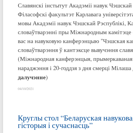
Славянскі інстытут Акадэміі навук Чэшскай 
Філасофскі факультэт Карлавага універсітэт
мовы Акадэміі навук Чэшскай Рэспублікі, Ка
словаўтварэнні пры Міжнародным камітэце 
вас на навуковую канферэнцыю "Чэшская к
словаўтварэння ў кантэксце вывучэння славя
(Міжнародная канферэнцыя, прымеркаваная д
нараджэння і 20-годдзя з дня смерці Мілаша 
далучэнне
)
04/10/2021
Круглы стол “Беларуская навукова
гісторыя і сучаснасць”