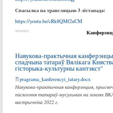
Спасылка на трансляцыю 3 лістапада:
https://youtu.be/cRk8QMf2uCM
Канферэнц
28/10/2022
Навукова-практычная канферэнцы
спадчына татараў Вялікага Княства
гісторыка-культурны кантэкст"
pragrama_kanferencyi_tatary.docx
Навукова-практычная канферэнцыя, прысвеч
пасялення татараў-мусульман на землях ВКЛ
кастрычніка 2022 г.