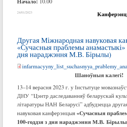
Начало:
10.00
Канферэнц
24/01/2023
Другая Міжнародная навуковая к
«Сучасныя праблемы анамастыкі» (
дня нараджэння М.В. Бірылы)
infarmacyyny_list_suchasnyya_prablemy_ana
Шаноўныя калегі!
13–14 верасня 2023 г. у Інстытуце мовазнаўс
ДНУ “Цэнтр даследаванняў беларускай куль
літаратуры НАН Беларусі” адбудзецца друг
«Сучасныя праблем
навуковая канферэнцыя
100-годдзя з дня нараджэння М.В. Бірылы