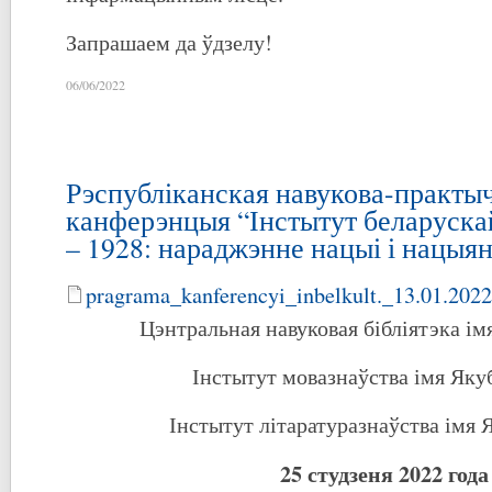
Запрашаем да ўдзелу!
06/06/2022
Рэспубліканская навукова-практы
канферэнцыя “Інстытут беларуска
– 1928: нараджэнне нацыі і нацыя
pragrama_kanferencyi_inbelkult._13.01.2022
Цэнтральная навуковая бібліятэка ім
Інстытут мовазнаўства імя Яку
Інстытут літаратуразнаўства імя 
25 студзеня 2022 года