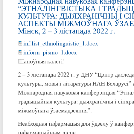
Міжнародная навуковая канферэн
“ЭТНАЛІНГВІСТЫКА І ТРАДЫ
КУЛЬТУРА: ДЫЯХРАНІЧНЫ І С
АСПЕКТЫ МІЖМОЎНАГА ЎЗАЕ
Мінск, 2 – 3 лістапада 2022 г.
inf.list_ethnolinguistic_1.docx
inform_pismo_1.docx
Шаноўныя калегі!
2 – 3 лістапада 2022 г. у ДНУ “Цэнтр дасле
культуры, мовы і літаратуры НАН Беларусі” 
Міжнародная навуковая канферэнцыя “Этнал
традыцыйная культура: дыяхранічны і сінхр
міжмоўнага ўзаемадзеяння”.
Неабходная інфармацыя для ўдзелу ў канфе
інфармацыйным лісце.