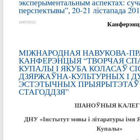
эксперыментальным аспектах: суча
перспектывы”, 20-21 лістапада 201
Канферэнц
16/07/2012
МІЖНАРОДНАЯ НАВУКОВА-П
КАНФЕРЭНЦЫЯ “ТВОРЧАЯ СП
КУПАЛЫ І ЯКУБА КОЛАСАЎ С
ДЗЯРЖАЎНА-КУЛЬТУРНЫХ І Д
ЭСТЭТЫЧНЫХ ПРЫЯРЫТЭТАЎ 
СТАГОДДЗЯ”
ШАНОЎНЫЯ КАЛЕГІ
ДНУ «Інстытут мовы і літаратуры імя Я
Купалы»