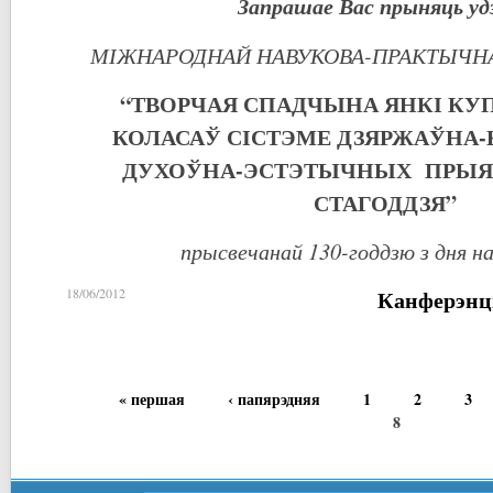
Запрашае Вас прыняць удз
МІЖНАРОДНАЙ НАВУКОВА-ПРАКТЫЧН
“ТВОРЧАЯ СПАДЧЫНА ЯНКІ КУП
КОЛАСАЎ СІСТЭМЕ ДЗЯРЖАЎНА-
ДУХОЎНА-ЭСТЭТЫЧНЫХ ПРЫЯ
СТАГОДДЗЯ”
прысвечанай 130-годдзю з дня 
Канферэнц
18/06/2012
« першая
‹ папярэдняя
1
2
3
8