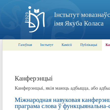
Інстытут мовазнаўс
імя Якуба Коласа
Ка
Галоўная
Інстытут
Камісіі
Публікацыі
Канферэнцыі
Канферэнцыі, якія маюць адбыцца, або адбы
Міжнародная навуковая канферэн
праграма слова ў функцыянальна-