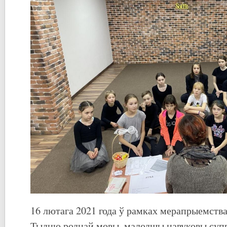
16 лютага 2021 года ў рамках мерапрыемств
Тыдню роднай мовы, малодшы навуковы супр