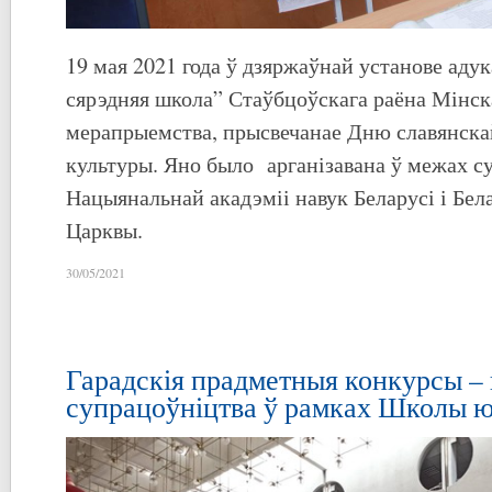
19 мая 2021 года ў дзяржаўнай установе аду
сярэдняя школа” Стаўбцоўскага раёна Мінск
мерапрыемства, прысвечанае Дню славянскай
культуры. Яно было арганізавана ў межах с
Нацыянальнай акадэміі навук Беларусі і Бе
Царквы.
30/05/2021
Гарадскія прадметныя конкурсы – 
супрацоўніцтва ў рамках Школы юн