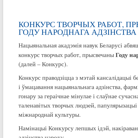
КОНКУРС ТВОРЧЫХ РАБОТ, 
ГОДУ НАРОДНАГА АДЗІНСТВА
Нацыянальная акадэмія навук Беларусі абвя
Году на
конкурс творчых работ, прысвечаны
(далей – Конкурс).
Конкурс праводзіцца з мэтай кансалідацыі б
і ўмацавання нацыянальнага адзінства, фарм
гонару за гераічнае мінулае і слаўнае сучасн
таленавітых творчых людзей, папулярызацыі
міжнароднай культуры.
Намінацыі Конкурсу лепшых ідэй, накірава
адзінства народа: