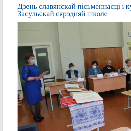
Дзень славянскай пісьменнасці і к
Засульскай сярэдняй школе