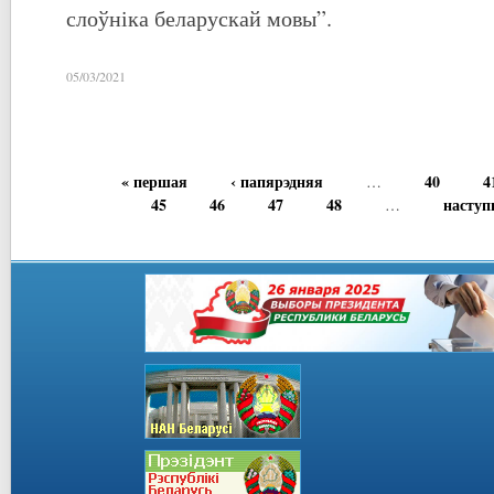
слоўніка беларускай мовы”.
05/03/2021
« першая
‹ папярэдняя
40
4
…
45
46
47
48
наступ
…