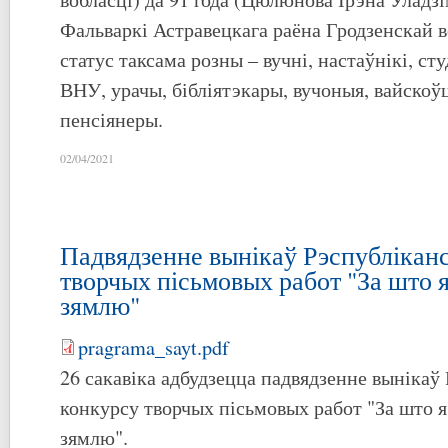
Фальваркі Астравецкага раёна Гродзенскай в
статус таксама розны – вучні, настаўнікі, с
ВНУ, урачы, бібліятэкары, вучоныя, вайскоў
пенсіянеры.
02/04/2021
Падвядзенне вынікаў Рэспублікан
творчых пісьмовых работ "За што
зямлю"
pragrama_sayt.pdf
26 сакавіка адбудзецца падвядзенне вынікаў
конкурсу творчых пісьмовых работ "За што
зямлю".