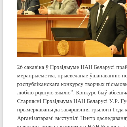
26 сакавіка ў Прэзідыуме НАН Беларусі пра
мерапрыемства, прысвечанае ўшанаванню п
рэспубліканскага конкурсу творчых пісьмовы
люблю родную зямлю”. Конкурс быў абвешч
Старшыні Прэзідыума НАН Беларусі У.Р. Гус
прымеркаваны да завяршэння трылогіі Года 
Арганізатарамі выступілі Цэнтр даследаваня
культуры, мовы і літаратуры НАН Беларусі і