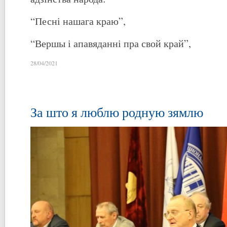
“Песні нашага краю”,
“Вершы і апавяданні пра свой край”,
28/04/2021
За што я люблю родную зямлю