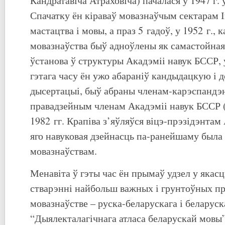
Кандратавіча Атраховіча) пачалася ў 1947 г. 
Спачатку ён кіраваў мовазнаўчым сектарам І
мастацтва і мовы, а праз 5 гадоў, у 1952 г., 
мовазнаўства быў адноўлены як самастойная
ўстанова ў структуры Акадэміі навук БССР, у
гэтага часу ён ужо абараніў кандыдацкую і 
дысертацыі, быў абраны членам-карэспандэн
правадзейным членам Акадэміі навук БССР (
1982 гг. Крапіва з’яўляўся віцэ-прэзідэнтам 
яго навуковая дзейнасць па-ранейшаму была 
мовазнаўствам.
Менавіта ў гэты час ён прымаў удзел у якасц
стварэнні найбольш важных і грунтоўных пр
мовазнаўстве – руска-беларускага і беларуск
“Дыялекталагічнага атласа беларускай мовы