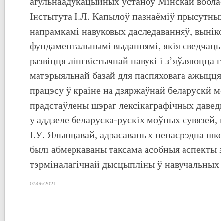
агульнаадукацыйных устаноў Мінскай вобла
Інстытута І.Л. Капылоў пазнаёміў прысутны
напрамкамі навуковых даследаванняў, вынік
фундаментальнымі выданнямі, якія сведчаць
развіцця лінгвістычнай навукі і з’яўляюцца 
матэрыяльнай базай для паспяховага ажыцц
працэсу ў краіне на дзяржаўнай беларускй м
прадстаўлены шэраг лексікаграфічных давед
у аддзеле беларуска-рускіх моўных сувязей,
І.У. Ялынцавай, адрасаваных непасрэдна шк
былі абмеркаваны таксама асобныя аспекты 
тэрміналагічнай дысцыпліны ў навучальных
02/06/2021