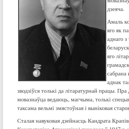
мовазнаў
дзеяча.
Амаль к
яго як па
аднаго з
беларуск
яго літа
грамадс
сабрана 
аднак та
зводзіўся толькі да літаратурнай працы. Пра
мовазнаўца ведаюць, магчыма, толькі спецыя
таксама вельмі змястоўная і выніковая старо
Сталая навуковая дзейнасць Кандрата Крапі