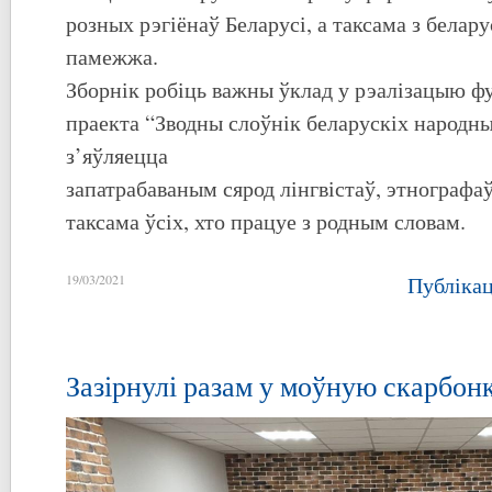
розных рэгіёнаў Беларусі, а таксама з белар
памежжа.
Зборнік робіць важны ўклад у рэалізацыю ф
праекта “Зводны слоўнік беларускіх народны
з’яўляецца
запатрабаваным сярод лінгвістаў, этнографаў
таксама ўсіх, хто працуе з родным словам.
19/03/2021
Публіка
Зазірнулі разам у моўную скарбон