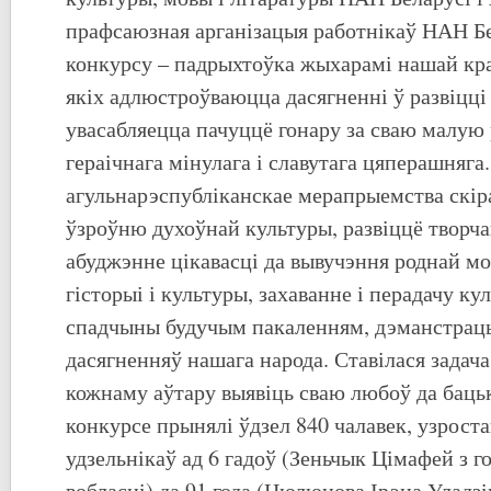
прафсаюзная арганізацыя работнікаў НАН Бе
конкурсу – падрыхтоўка жыхарамі нашай кра
якіх адлюстроўваюцца дасягненні ў развіцці 
увасабляецца пачуццё гонару за сваю малую 
гераічнага мінулага і славутага цяперашняга.
агульнарэспубліканскае мерапрыемства скі
ўзроўню духоўнай культуры, развіццё творча
абуджэнне цікавасці да вывучэння роднай мо
гісторыі і культуры, захаванне і перадачу к
спадчыны будучым пакаленням, дэманстрац
дасягненняў нашага народа. Ставілася задач
кожнаму аўтару выявіць сваю любоў да бац
конкурсе прынялі ўдзел 840 чалавек, узрост
удзельнікаў ад 6 гадоў (Зеньчык Цімафей з 
вобласці) да 91 года (Цюлюнова Ірэна Уладзі