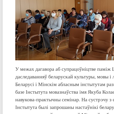
У межах дагавора аб супрацоўніцтве паміж
даследаванняў беларускай культуры, мовы і
Беларусі і Мінскім абласным інстытутам раз
базе Інстытута мовазнаўства імя Якуба Кола
навукова-практычны семінар. На сустрэчу з
Інстытута былі запрошаны настаўнікі бела