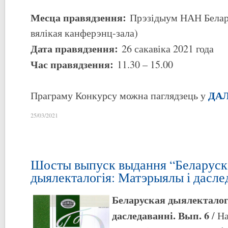
Месца правядзення:
Прэзідыум НАН Белару
вялікая канферэнц-зала)
Дата правядзення:
26 сакавіка 2021 года
Час правядзення:
11.30 – 15.00
ДА
Праграму Конкурсу можна паглядзець у
25/03/2021
Шосты выпуск выдання “Беларуск
дыялекталогія: Матэрыялы і дасле
Беларуская дыялекталог
даследаванні. Вып. 6
/ На