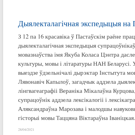
Дыялекталагічная экспедыцыя на
З 12 па 16 красавіка ў Пастаўскім раёне пра
дыялекталагічная экспедыцыя супрацоўнікаў
мовазнаўства імя Якуба Коласа Цэнтра дасл
культуры, мовы і літаратуры НАН Беларусі
выездзе ўдзельнічалі дырэктар Інстытута мо
Лявонавіч Капылоў, загадчык аддзела дыялект
лінгвагеаграфіі Вераніка Мікалаўна Курцова
супрацоўнік аддзела лексікалогіі і лексікагр
Аляксандраўна Марозава і малодшы навуков
гісторыі мовы Таццяна Віктараўна Іваніцкая
28/04/2021