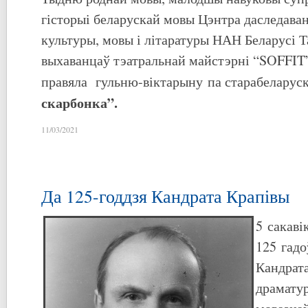
гісторыі беларускай мовы Цэнтра даследава
культуры, мовы і літаратуры НАН Беларусі Т
выхаванцаў тэатральнай майстэрні “SOFFIT” 
правяла гульню-віктарыну па старабеларус
скарбонка”.
11/03/2021
Да 125-годдзя Кандрата Крапівы
5 сакаві
125 гадо
Кандрата
драматур