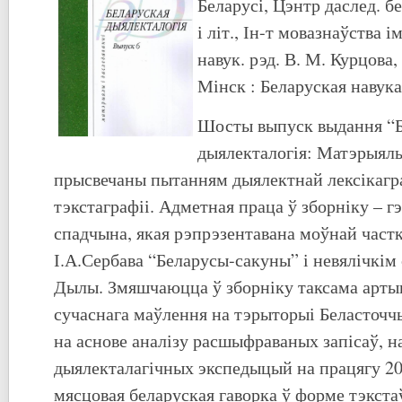
Беларусі, Цэнтр даслед. б
і літ., Ін-т мовазнаўства і
навук. рэд. В. М. Курцова,
Мінск : Беларуская навука,
Шосты выпуск выдання “Б
дыялекталогія: Матэрыялы
прысвечаны пытанням дыялектнай лексікагра
тэкстаграфіі. Адметная праца ў зборніку – г
спадчына, якая рэпрэзентавана моўнай част
І.А.Сербава “Беларусы-сакуны” і невялічкім
Дылы. Змяшчаюцца ў зборніку таксама арты
сучаснага маўлення на тэрыторыі Беласточ
на аснове аналізу расшыфраваных запісаў, н
дыялекталагічных экспедыцый на працягу 20
мясцовая беларуская гаворка ў форме тэкста