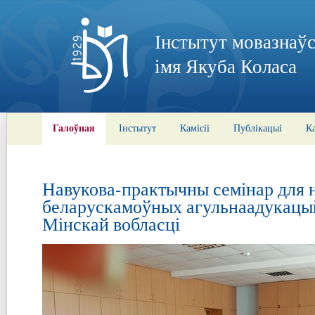
Інстытут мовазнаўс
імя Якуба Коласа
Галоўная
Інстытут
Камісіі
Публікацыі
К
Навукова-практычны семінар для 
беларускамоўных агульнаадукацы
Мінскай вобласці