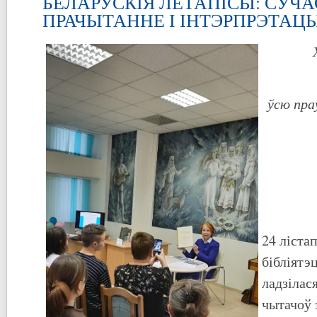
БЕЛАРУСКІЯ ЛЕТАПІСЫ: СУЧ
ПРАЧЫТАННЕ І ІНТЭРПРЭТАЦ
ўсю пра
24 лістап
бібліятэ
ладзілас
чытачоў 