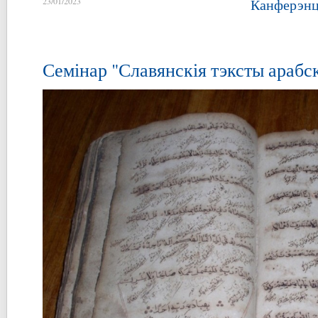
23/01/2023
Канферэнц
Семінар "Славянскія тэксты арабс