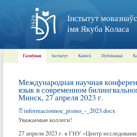
Інстытут мовазнаўс
імя Якуба Коласа
Галоўная
Інстытут
Камісіі
Публікацыі
К
Международная научная конферен
язык в современном билингвально
Минск, 27 апреля 2023 г.
informacionnoe_pismo_-_2023.docx
Уважаемые коллеги!
27 апреля 2023 г. в ГНУ «Центр исследован