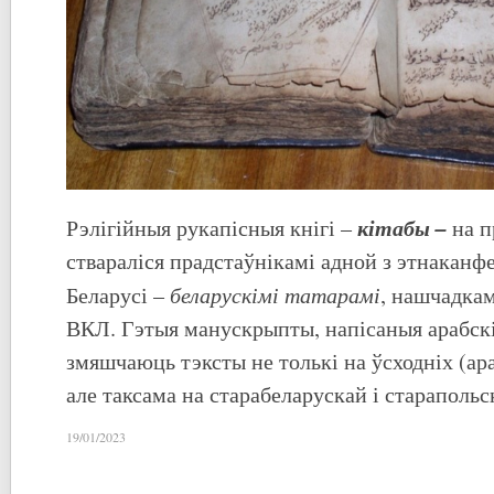
кітабы –
Рэлігійныя рукапісныя кнігі –
на п
ствараліся прадстаўнікамі адной з этнаканф
беларускімі татарамі
Беларусі –
, нашчадкам
ВКЛ. Гэтыя манускрыпты, напісаныя арабск
змяшчаюць тэксты не толькі на ўсходніх (ар
але таксама на старабеларускай і старапольс
19/01/2023