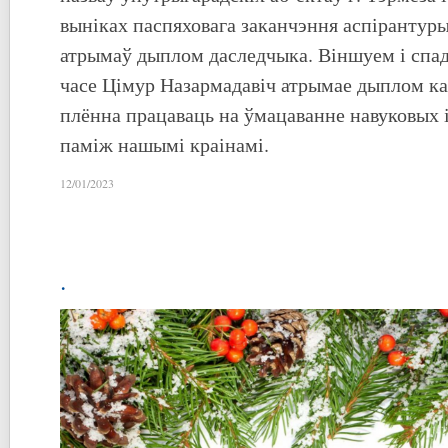
выніках паспяховага заканчэння аспірантуры
атрымаў дыплом даследчыка. Віншуем і спад
часе Цімур Назармадавіч атрымае дыплом кан
плённа працаваць на ўмацаванне навуковых 
паміж нашымі краінамі.
12/01/2023
.