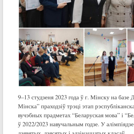
9–13 студзеня 2023 года ў г. Мінску на базе 
Мінска” праходзіў трэці этап рэспубліканск
вучэбных прадметах “Беларуская мова” і “Бе
ў 2022/2023 навучальным годзе. У алімпіядзе
дзявятых, дзясятых і адзінаццатых класаў.