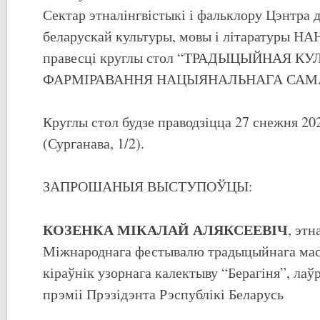
Сектар этналінгвістыкі і фальклору Цэнтра 
беларускай культуры, мовы і літаратуры НА
правесці круглы стол “ТРАДЫЦЫЙНАЯ К
ФАРМІРАВАННЯ НАЦЫЯНАЛЬНАГА САМ
Круглы стол будзе праводзіцца 27 снежня 2022 
(Сурганава, 1/2).
ЗАПРОШАНЫЯ ВЫСТУПОЎЦЫ:
КОЗЕНКА МІКАЛАЙ АЛЯКСЕЕВІЧ
, этн
Міжнароднага фестывалю традыцыйнага маст
кіраўнік узорнага калектыву “Берагіня”, ла
прэміі Прэзідэнта Рэспублікі Беларусь