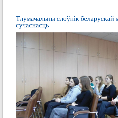
Тлумачальны слоўнік беларускай м
сучаснасць