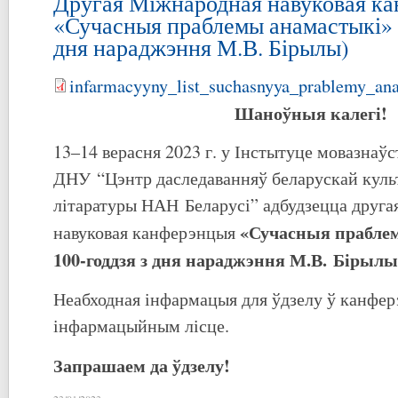
Другая Міжнародная навуковая к
«Сучасныя праблемы анамастыкі» (
дня нараджэння М.В. Бірылы)
infarmacyyny_list_suchasnyya_prablemy_ana
Шаноўныя калегі!
13–14 верасня 2023 г. у Інстытуце мовазнаўс
ДНУ “Цэнтр даследаванняў беларускай куль
літаратуры НАН Беларусі” адбудзецца друг
«Сучасныя праблем
навуковая канферэнцыя
100-годдзя з дня нараджэння М.В. Бірылы
Неабходная інфармацыя для ўдзелу ў канфе
інфармацыйным лісце.
Запрашаем да ўдзелу!