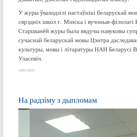
У журы ўваходзілі настаўнікі беларускай мов
сярэдніх школ г. Мінска і вучоныя-філолаг
Старшынёй журы была вядучы навуковы супр
сучаснай беларускай мовы Цэнтра даследава
культуры, мовы і літаратуры НАН Беларусі В
Уласевіч.
18/01/2023
На радзіму з дыпломам