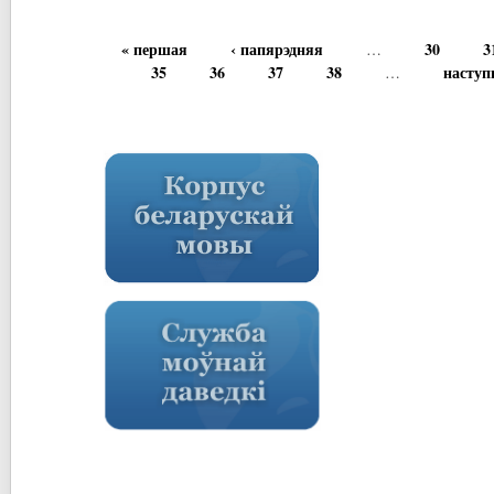
« першая
‹ папярэдняя
30
3
…
35
36
37
38
наступ
…