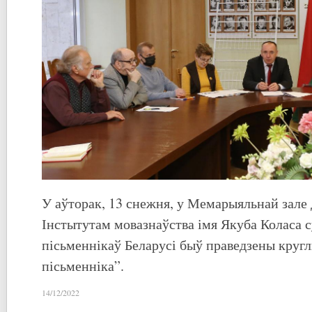
У аўторак, 13 снежня, у Мемарыяльнай зале
Інстытутам мовазнаўства імя Якуба Коласа 
пісьменнікаў Беларусі быў праведзены круг
пісьменніка”.
14/12/2022