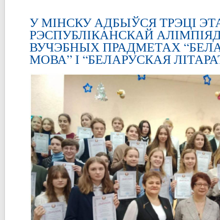
У МІНСКУ АДБЫЎСЯ ТРЭЦІ ЭТ
РЭСПУБЛІКАНСКАЙ АЛІМПІЯ
ВУЧЭБНЫХ ПРАДМЕТАХ “БЕЛ
МОВА” І “БЕЛАРУСКАЯ ЛІТАРА