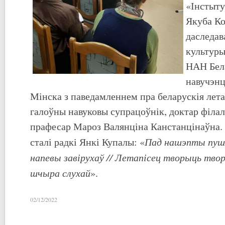
«Інстыту
Якуба Ко
даследав
культуры
НАН Бела
навучэнц
Мінска з паведамленнем пра беларускія лет
галоўны навуковы супрацоўнік, доктар філал
прафесар Мароз Валянціна Канстанцінаўна.
Пад нашэпты пушч
сталі радкі Янкі Купалы: «
напевы завірухаў // Летапісец творыць творы
шчыра слухай
».
02/12/2022