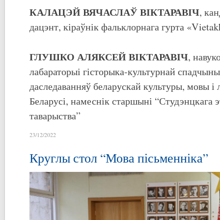
КАЛАЦЭЙ ВЯЧАСЛАЎ ВІКТАРАВІЧ
, ка
дацэнт, кіраўнік фальклорнага гурта «Vietak
ГЛУШКО АЛЯКСЕЙ ВІКТАРАВІЧ
, навук
лабараторыі гісторыка-культурнай спадчын
даследаванняў беларускай культуры, мовы і
Беларусі, намеснік старшыні “Студэнцкага 
таварыства”
23/12/2022
Круглы стол “Мова пісьменніка”