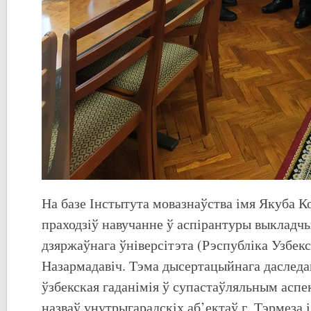
На базе Інстытута мовазнаўства імя Якуба Ко
праходзіў навучанне ў аспірантуры выкладч
дзяржаўнага ўніверсітэта (Рэспубліка Узбек
Назармадавіч. Тэма дысертацыйнага даследа
ўзбекская гаданімія ў супастаўляльным аспе
назваў унутрыгарадскіх аб’ектаў г. Тэрмеза і