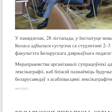
У панядзелак, 28 лістапада, у Інстытуце мов
Коласа адбылася сустрэча са студэнтамі 2–3 
факультэта Беларускага дзяржаўнага педагагі
Мерапрыемства арганізавалі супрацоўнікі адд
лексікаграфіі, каб бліжэй пазнаёміць будучы
беларусаведаў з асаблівасцямі лексікаграфіч
09/12/2022