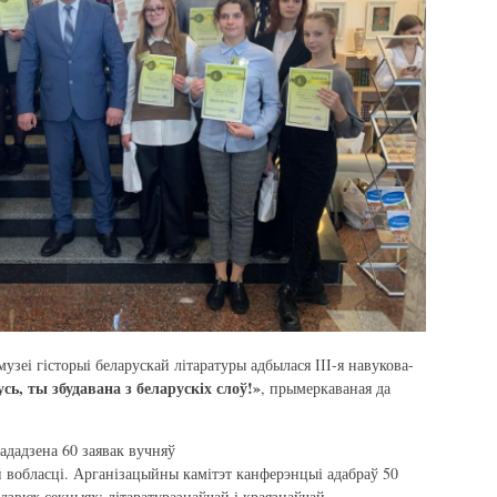
узеі гісторыі беларускай літаратуры адбылася ІІІ-я навукова-
сь, ты збудавана з беларускіх слоў!»
, прымеркаваная да
ададзена 60 заявак вучняў
й вобласці. Арганізацыйны камітэт канферэнцыі адабраў 50
дзвюх секцыях: літаратуразнаўчай і краязнаўчай.