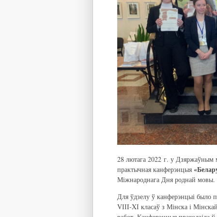
28 лютага 2022 г. у Дзяржаўным м
«Белару
практычная канферэнцыя
Міжнароднага Дня роднай мовы.
Для ўдзелу ў канферэнцыі было п
VІІI-XІ класаў з Мінска і Мінска
работ. Канферэнцыя праходзіла ў 