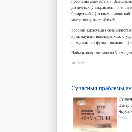
праблемы анамастыкі». Змешчаны
даследчыкаў закранаюць розныя в
беларускай і ў цэлым славянскай 
матэрыялаў да слоўнікаў.
Зборнік адрасуецца спецыялістам 
краязнаўцам, выкладчыкам, студэн
паходжання і функцыянавання ўл
Н
абыць выданне можна ў «Акадэмк
30/03/2022
Сучасныя праблемы анам
Сучасн
Цэнтр д
Якуба К
2022. –