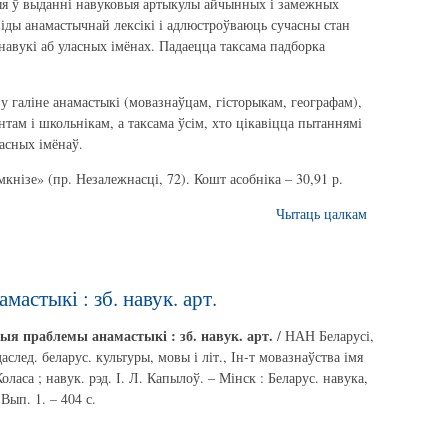
я ў выданні навуковыя артыкулы айчынных і замежных
іды анамастычнай лексікі і адлюстроўваюць сучасны стан
навукі аб уласных імёнах. Падаецца таксама падборка
у галіне анамастыкі (мовазнаўцам, гісторыкам, географам),
там і школьнікам, а таксама ўсім, хто цікавіцца пытаннямі
асных імёнаў.
нізе» (пр. Незалежнасці, 72). Кошт асобніка – 30,91 р.
Чытаць цалкам
астыкі : зб. навук. арт.
ыя праблемы анамастыкі : зб. навук. арт.
/ НАН Беларусі,
аслед. беларус. культуры, мовы і літ., Ін-т мовазнаўства імя
оласа ; навук. рэд. І. Л. Капылоў. – Мінск : Беларус. навука,
 Вып. 1. – 404 с.