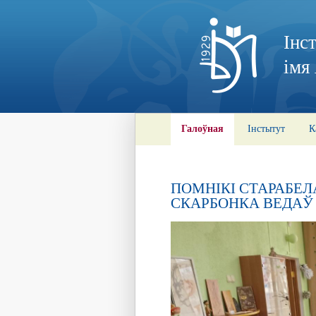
Інс
імя
Галоўная
Інстытут
К
ПОМНІКІ СТАРАБЕЛ
СКАРБОНКА ВЕДАЎ