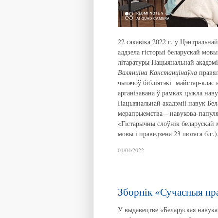
22 сакавіка 2022 г. у Цэнтральна
аддзела гісторыі беларускай мовы
літаратуры Нацыянальнай акадэмі
Валянціна Канстанцінаўна
правял
чытачоў бібліятэкі майстар-клас 
арганізавана ў рамках цыкла на
Нацыянальнай акадэміі навук Бел
мерапрыемства – навукова-папуля
«Гістарычны слоўнік беларускай
мовы і праведзена 23 лютага б.г.)
01/04/2022
Зборнік «Сучасныя пр
У выдавецтве «Беларуская навук