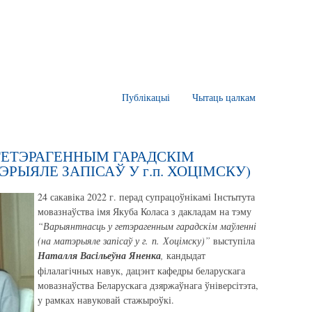
Публікацыі
Чытаць цалкам
ГЕТЭРАГЕННЫМ ГАРАДСКІМ
РЫЯЛЕ ЗАПІСАЎ У г.п. ХОЦІМСКУ)
24 сакавіка 2022 г. перад супрацоўнікамі Інстытута
мовазнаўства імя Якуба Коласа з дакладам на тэму
“Варыянтнасць у гетэрагенным гарадскім маўленні
(на матэрыяле запісаў у г. п. Хоцімску)”
выступіла
Наталля Васільеўна Яненка
,
кандыдат
філалагічных навук, дацэнт кафедры беларускага
мовазнаўства Беларускага дзяржаўнага ўніверсітэта,
у рамках навуковай стажыроўкі.