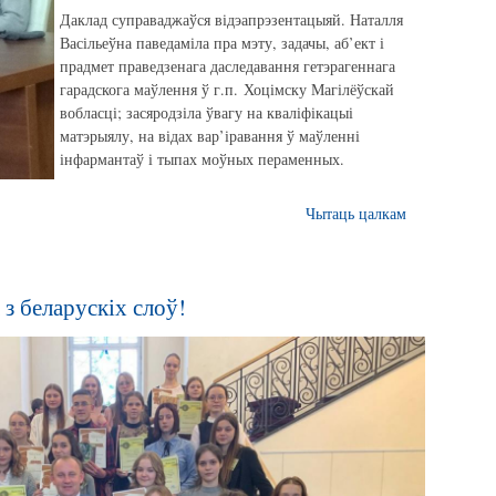
Даклад суправаджаўся відэапрэзентацыяй. Наталля
Васільеўна паведаміла пра мэту, задачы, аб’ект і
прадмет праведзенага даследавання гетэрагеннага
гарадскога маўлення ў г.п. Хоцімску Магілёўскай
вобласці; засяродзіла ўвагу на кваліфікацыі
матэрыялу, на відах вар’іравання ў маўленні
інфармантаў і тыпах моўных пераменных.
Чытаць цалкам
 з беларускіх слоў!