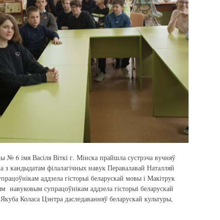
эцы № 6 імя Васіля Віткі г. Мінска прайшла сустрэча вучняў
а з кандыдатам філалагічных навук Перавалавай Наталляй
рацоўнікам аддзела гісторыі беларускай мовы і Макітрук
м навуковым супрацоўнікам аддзела гісторыі беларускай
 Якуба Коласа Цэнтра даследаванняў беларускай культуры,