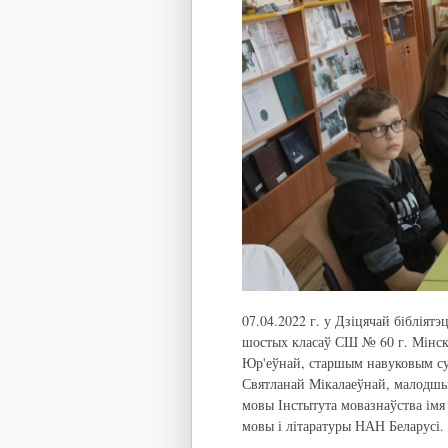
07.04.2022 г. у Дзіцячай бібліят
шостых класаў СШ № 60 г. Мінск
Юр'еўнай, старшым навуковым суп
Святланай Мікалаеўнай, малодшы
мовы Інстытута мовазнаўства імя
мовы і літаратуры НАН Беларусі.