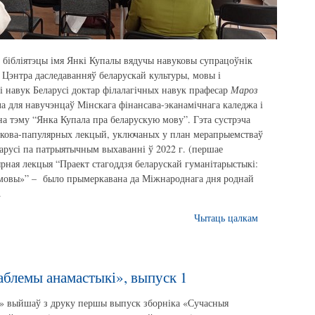
й бібліятэцы імя Янкі Купалы вядучы навуковы супрацоўнік
 Цэнтра даследаванняў беларускай культуры, мовы і
і навук Беларусі доктар філалагічных навук прафесар
Мароз
а для навучэнцаў Мінскага фінансава-эканамічнага каледжа і
на тэму “Янка Купала пра беларускую мову”. Гэта сустрэча
вукова-папулярных лекцый, уключаных у план мерапрыемстваў
арусі па патрыятычным выхаванні ў 2022 г. (першае
рная лекцыя “Праект стагоддзя беларускай гуманітарыстыкі:
 мовы»” – было прымеркавана да Міжнароднага дня роднай
.
Чытаць цалкам
аблемы анамастыкі», выпуск 1
а» выйшаў з друку першы выпуск зборніка «Сучасныя