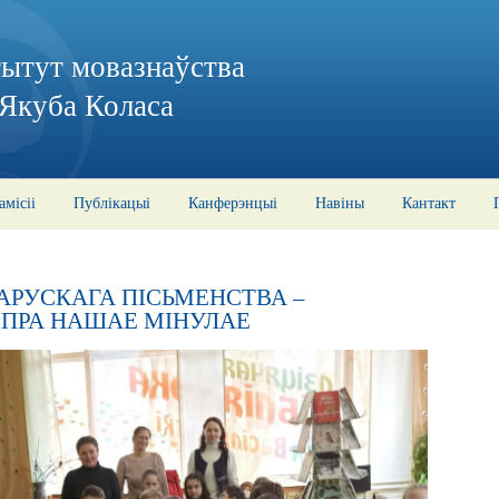
тытут мовазнаўства
 Якуба Коласа
амісіі
Публікацыі
Канферэнцыі
Навіны
Кантакт
АРУСКАГА ПІСЬМЕНСТВА –
 ПРА НАШАЕ МІНУЛАЕ