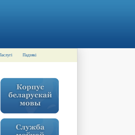
Паслугі
Падзякі