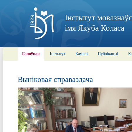
Інстытут мовазнаўс
імя Якуба Коласа
Галоўная
Інстытут
Камісіі
Публікацыі
К
Выніковая справаздача