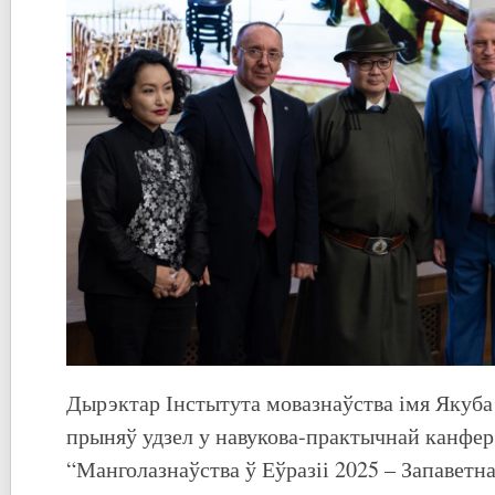
Дырэктар Інстытута мовазнаўства імя Якуба
прыняў удзел у навукова-практычнай канфе
“Манголазнаўства ў Еўразіі 2025 – Запаветна