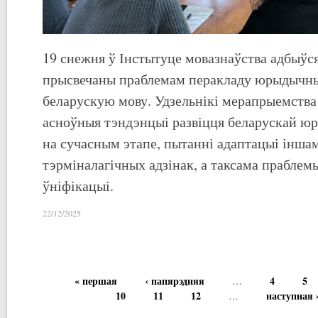
19 снежня ў Інстытуце мовазнаўства адбыўся
прысвечаны праблемам перакладу юрыдычны
беларускую мову. Удзельнікі мерапрыемства
асноўныя тэндэнцыі развіцця беларускай ю
на сучасным этапе, пытанні адаптацыі інш
тэрміналагічных адзінак, а таксама праблемы
ўніфікацыі.
22/12/2025
« першая
‹ папярэдняя
4
5
…
10
11
12
наступная 
…