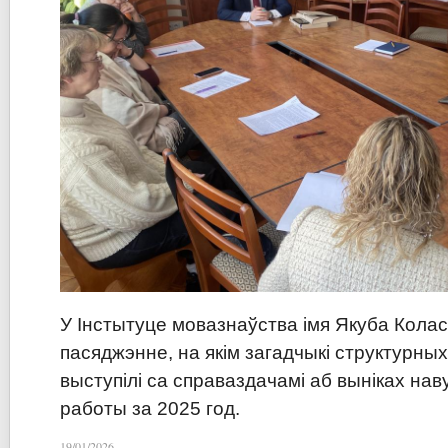
У Інстытуце мовазнаўства імя Якуба Кол
пасяджэнне, на якім загадчыкі структурны
выступілі са справаздачамі аб выніках на
работы за 2025 год.
19/01/2026