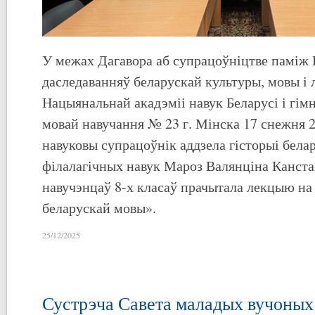
У межах Дагавора аб супрацоўніцтве паміж
даследаванняў беларускай культуры, мовы і 
Нацыянальнай акадэміі навук Беларусі і гімн
мовай навучання № 23 г. Мінска 17 снежня 2
навуковы супрацоўнік аддзела гісторыі бела
філалагічных навук Мароз Валянціна Канста
навучэнцаў 8-х класаў прачытала лекцыю на
беларускай мовы».
25/12/2025
Сустрэча Савета маладых вучоных: