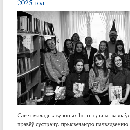
2025 год
Савет маладых вучоных Інстытута мовазнаўс
правёў сустрэчу, прысвечаную падвядзенню 