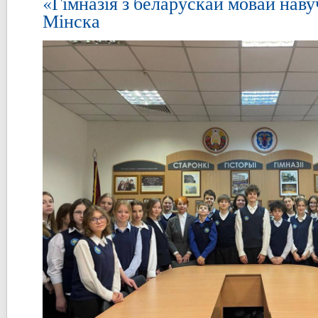
«Гімназія з беларускай мовай наву
Мінска