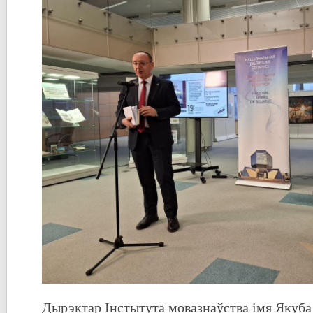
Дырэктар Інстытута мовазнаўства імя Якуба