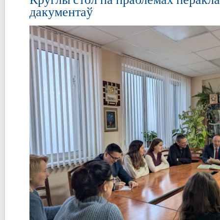
дакументаў