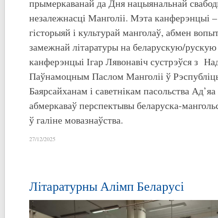
прымеркаванай да Дня нацыянальнай свабод
незалежнасці Манголіі. Мэта канферэнцыі –
гісторыяй і культурай манголаў, абмен вопы
замежнай літаратуры на беларускую/рускую
канферэнцыі Ігар Лявонавіч сустрэўся з На
Паўнамоцным Паслом Манголіі ў Рэспубліцы
Баярсайханам і саветнікам пасольства Ад’яа
абмеркаваў перспектывы беларуска-манголь
ў галіне мовазнаўства.
27/12/2025
Літаратурны Алімп Беларусі