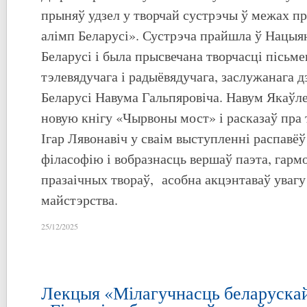
прыняў удзел у творчай сустрэчы ў межах п
алімп Беларусі». Сустрэча прайшла ў Нацыя
Беларусі і была прысвечана творчасці пісьме
тэлевядучага і радыёвядучага, заслужанага д
Беларусі Навума Гальпяровіча. Навум Якаўле
новую кнігу «Чырвоны мост» і расказаў пра 
Ігар Лявонавіч у сваім выступленні распавёў
філасофію і вобразнасць вершаў паэта, гарм
празаічных твораў, асобна акцэнтаваў увагу
майстэрства.
25/12/2025
Лекцыя «Мілагучнасць беларуска