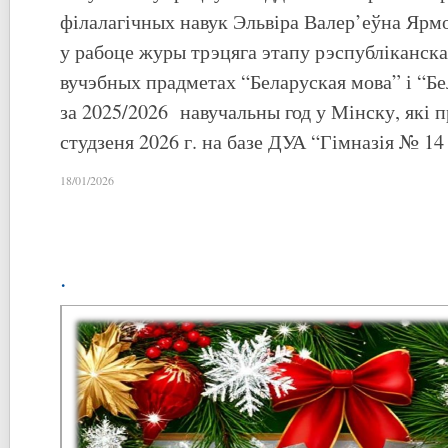
філалагічных навук Эльвіра Валер’еўна Ярм
у рабоце журы трэцяга этапу рэспубліканска
вучэбных прадметах “Беларуская мова” і “Бе
за 2025/2026 навучальны год у Мінску, які 
студзеня 2026 г. на базе ДУА “Гімназія № 14 
18/01/2026
.