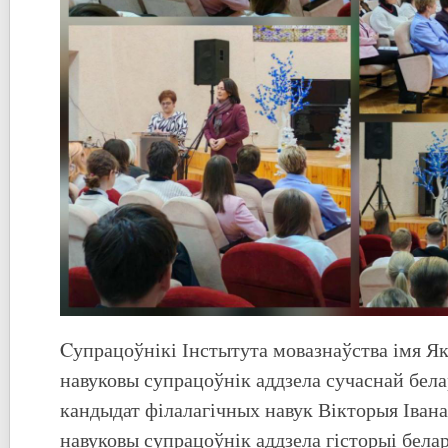
Cупрацоўнікі Інстытута мовазнаўства імя Як
навуковы супрацоўнік аддзела сучаснай бел
кандыдат філалагічных навук Вікторыя Івана
навуковы супрацоўнік аддзела гісторыі бел