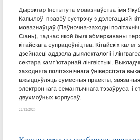
Дырэктар Інстытута мовазнаўства імя Якуб
Капылоў правёў сустрэчу з дэлегацыяй кіт
мовазнаўцаў (Паўночна-заходні політэхнічн
Сіань), падчас якой былі абмеркаваны пе
кітайскага супрацоўніцтва. Кітайскіх калег з
дзейнасці аддзела дыялекталогіі і лінгваге
сектара камп'ютарнай лінгвістыкі. Выкладч
заходняга політэхнічнага ўніверсітэта вык
ажыццяўляць сумесныя праекты, звязаныя
электроннага семантычнага тэзаўруса і 
двухмоўных корпусаў.
22/12/2025
Круглы стол па праблемах перак