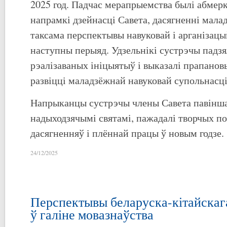
2025 год. Падчас мерапрыемства былі абмер
напрамкі дзейнасці Савета, дасягненні мала
таксама перспектывы навуковай і арганізац
наступны перыяд. Удзельнікі сустрэчы падзя
рэалізаваных ініцыятыў і выказалі прапано
развіцці маладзёжнай навуковай супольнасці
Напрыканцы сустрэчы члены Савета павіншав
надыходзячымі святамі, пажадалі творчых п
дасягненняў і плённай працы ў новым годзе.
24/12/2025
Перспектывы беларуска-кітайскаг
ў галіне мовазнаўства