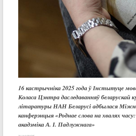
16 кастрычніка 2025 года ў Інстытуце мов
Коласа Цэнтра даследаванняў беларускай к
літаратуры НАН Беларусі адбылася Міжна
канферэнцыя «Роднае слова на хвалях часу:
акадэміка А. І. Падлужнага»
21/10/2025