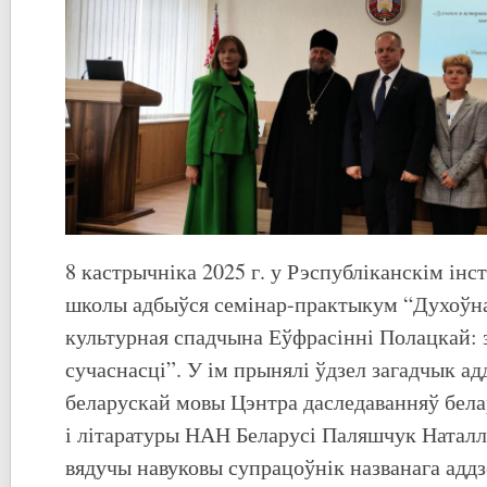
8 кастрычніка 2025 г. у Рэспубліканскім і
школы адбыўся семінар-практыкум “Духоўная
культурная спадчына Еўфрасінні Полацкай: 
сучаснасці”. У ім прынялі ўдзел загадчык ад
беларускай мовы Цэнтра даследаванняў бел
і літаратуры НАН Беларусі Паляшчук Наталл
вядучы навуковы супрацоўнік названага адд