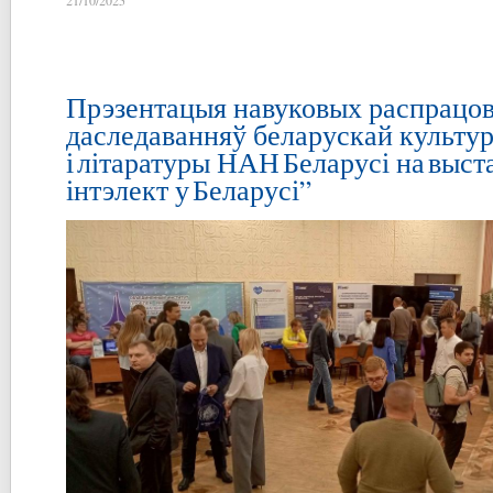
Прэзентацыя навуковых распрацо
даследаванняў беларускай культу
і літаратуры НАН Беларусі на выс
інтэлект у Беларусі”