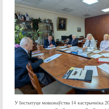
У Інстытуце мовазнаўства 14 кастрычніка 20