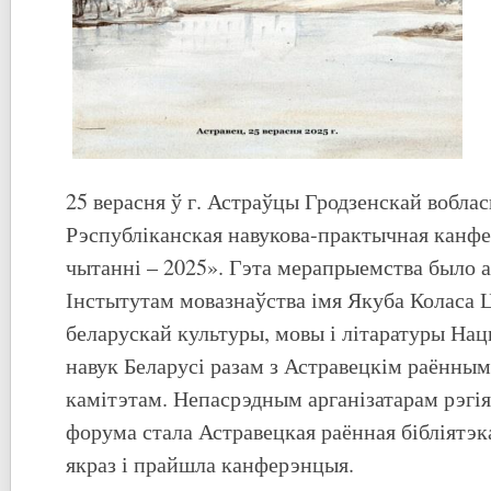
25 верасня ў г. Астраўцы Гродзенскай вобла
Рэспубліканская навукова-практычная канф
чытанні – 2025». Гэта мерапрыемства было а
Інстытутам мовазнаўства імя Якуба Коласа 
беларускай культуры, мовы і літаратуры На
навук Беларусі разам з Астравецкім раённы
камітэтам. Непасрэдным арганізатарам рэгія
форума стала Астравецкая раённая бібліятэк
якраз і прайшла канферэнцыя.