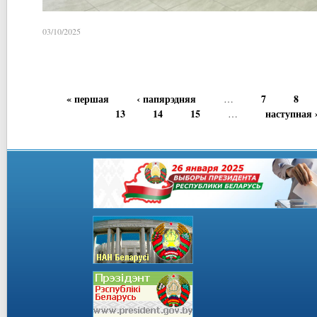
03/10/2025
« першая
‹ папярэдняя
7
8
…
13
14
15
наступная 
…