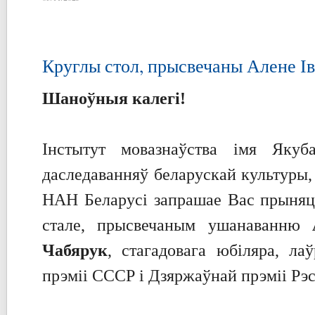
Круглы стол, прысвечаны Алене І
Шаноўныя калегі!
Інстытут мовазнаўства імя Якуб
даследаванняў беларускай культуры,
НАН Беларусі запрашае Вас прыняц
стале, прысвечаным ушанаванню
Чабярук
, стагадовага юбіляра, ла
прэміі СССР і Дзяржаўнай прэміі Рэс