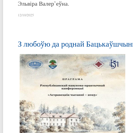
Эльвіра Валер’еўна.
12/10/2025
З любоўю да роднай Бацькаўшчыны 