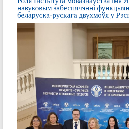
Роля Інстытута мовазнаўства імя Я
навуковым забеспячэнні функцыя
беларуска-рускага двухмоўя у Рэс