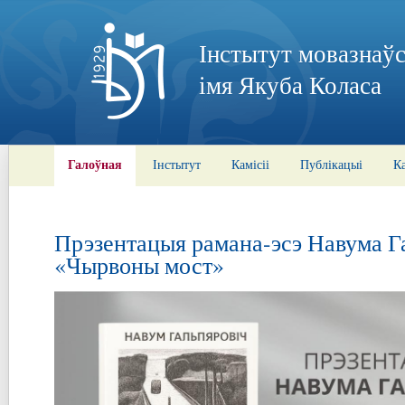
Інстытут мовазнаўс
імя Якуба Коласа
Галоўная
Інстытут
Камісіі
Публікацыі
К
Прэзентацыя рамана-эсэ Навума Г
«Чырвоны мост»