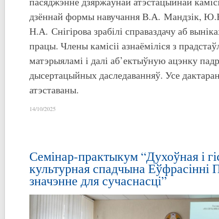
пасяджэнне дзяржаўнай атэстацыйнай камісі
дзённай формы навучання В.А. Мандзік, Ю.В
Н.А. Снігірова зрабілі справаздачу аб вынік
працы. Члены камісіі азнаёміліся з прадста
матэрыяламі і далі аб’ектыўную ацэнку пад
дысертацыйных даследаванняў. Усе дактаран
атэставаны.
14/10/2025
Семінар-практыкум “Духоўная і гі
культурная спадчына Еўфрасінні 
значэнне для сучаснасці”