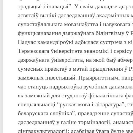
традыцыі і інавацыі”. У сваім дакладзе дырэ
асвятліў вынікі даследаванняў акадэмічных 
супастаўляльнага мовазнаўства і навуковага
функцыянавання дзяржаўнага білінгвізму ў 
Падчас камандзіроўкі адбылася сустрэча з к
Тэрмезскага ўніверсітэта эканомікі і сэрвісу
дзяржаўнага ўніверсітэта, на якой быў абме
сумесных праектаў з мэтай прыцягнення ў Р
замежных інвестыцый. Прыярытэтнымі напр
час стануць падрыхтоўка вучэбных дапаможн
як замежнай для студэнтаў філалагічнага фа
спецыяльнасці “руская мова і літаратура”, с
беларускага слоўніка”, правядзенне супаста
даследаванняў у галіне тэрміналогіі, анамас
лінгвакультуралогіі; асаблівая ўвага будзе зв