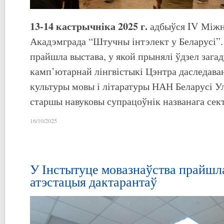
13-14 кастрычніка 2025 г.
адбыўся IV Між
Акадэмграда “Штучны інтэлект у Беларусі”
прайшла выстава, у якой прынялі ўдзел зага
камп’ютарнай лінгвістыкі Цэнтра даследава
культуры мовы і літаратуры НАН Беларусі У
старшы навуковы супрацоўнік названага сект
16/10/2025
У Інстытуце мовазнаўства прайшл
атэстацыя дактарантаў