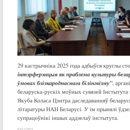
29 кастрычніка 2025 года адбыўся круглы ст
інтэрферэнцыя як праблема культуры белару
ўмовах блізкароднаснага білінгвізму”
, арга
беларуска-рускіх моўных сувязей Інстытута 
Якуба Коласа Цэнтра даследаванняў беларус
літаратуры НАН Беларусі. У ім прынялі ўдз
супрацоўнікі іншых аддзелаў інстытута.
03/11/2025