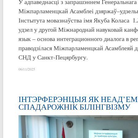
У адпаведнасці з запрашэннем Генеральнага 
Міжпарламенцкай Асамблеі дзяржаў–удзель
Інстытута мовазнаўства імя Якуба Коласа І
удзел у другой Міжнароднай навуковай кан
язык – основа интеграционного диалога в ре
праводзілася Міжпарламенцкай Асамблеяй д
СНД у Санкт-Пецярбургу.
06/11/2025
ІНТЭРФЕРЭНЦЫЯ ЯК НЕАД’Е
СПАДАРОЖНІК БІЛІНГВІЗМУ