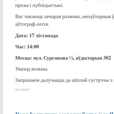
прозы і публіцыстыкі.
Вас чакаюць шчырая размова, непаўторныя ў
аўтограф-сесія.
Дата: 17 лістапада
Час: 14:00
Месца: вул. Сурганава ½, аўдыторыя 302
Уваход вольны.
Запрашаем далучыцца да цёплай сустрэчы з 
06/11/2025