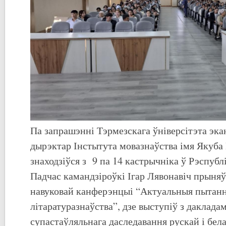
Па запрашэнні Тэрмезскага ўніверсітэта экан
дырэктар Інстытута мовазнаўства імя Якуба 
знаходзіўся з 9 па 14 кастрычніка ў Рэспубл
Падчас камандзіроўкі Ігар Лявонавіч прыня
навуковай канферэнцыі “Актуальныя пытанні
літаратуразнаўства”, дзе выступіў з даклад
супастаўляльнага даследавання рускай і бел