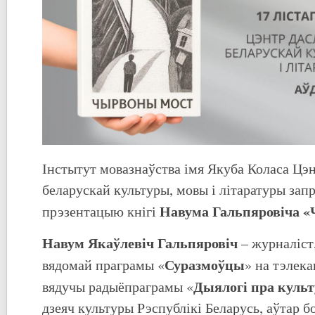
Інстытут мовазнаўства імя Якуба Коласа Цэ
беларускай культуры, мовы і літаратуры зап
Навума Гальпяровіча «
прэзентацыю кнігі
Навум Якаўлевіч Гальпяровіч
– журналіст,
Суразмоўцы
вядомай праграмы «
» на тэлека
Дыялогі пра культ
вядучы радыёпраграмы «
дзеяч культуры Рэспублікі Беларусь, аўтар бо