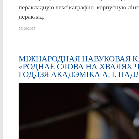
перакладную лексікаграфію, корпусную лінг
пераклад.
27/10/2025
МІЖНАРОДНАЯ НАВУКОВАЯ 
«РОДНАЕ СЛОВА НА ХВАЛЯХ ЧА
ГОДДЗЯ АКАДЭМІКА А. І. ПА