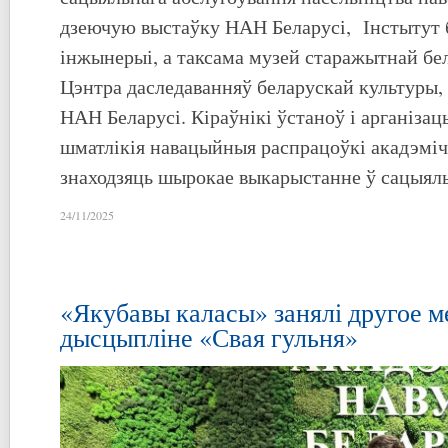
дзеючую выстаўку НАН Беларусі, Інстытут бі
інжынерыі, а таксама музей старажытнай бе
Цэнтра даследаванняў беларускай культуры, 
НАН Беларусі. Кіраўнікі ўстаноў і арганізац
шматлікія навацыйныя распрацоўкі акадэміч
знаходзяць шырокае выкарыстанне ў сацыял
24/11/2025
«Якубавы каласы» занялі другое м
дысцыпліне «Свая гульня»