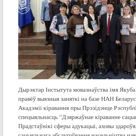
Дырэктар Інстытута мовазнаўства імя Якуба
правёў выязныя заняткі на базе НАН Беларус
Акадэміі кіравання пры Прэзідэнце Рэспублі
спецыяльнасць “Дзяржаўнае кіраванне сацы
Прадстаўнікі сферы адукацыі, аховы здароўя
сацыяльнага абслугоўвання насельніцтва нав