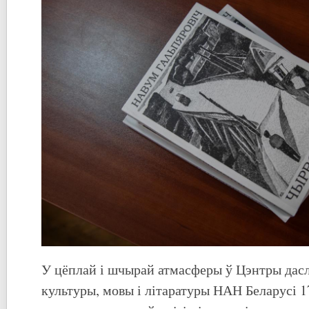
У цёплай і шчырай атмасферы ў Цэнтры дас
культуры, мовы і літаратуры НАН Беларусі 1