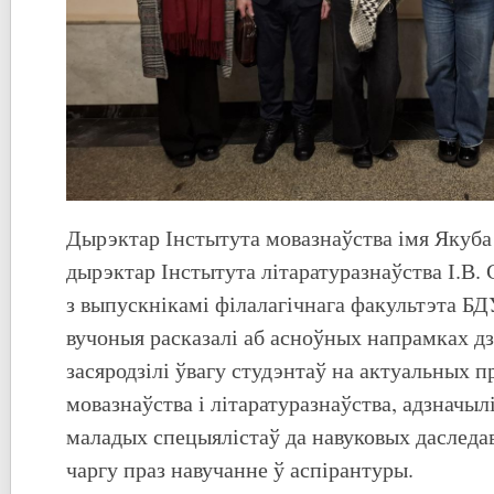
Дырэктар Інстытута мовазнаўства імя Якуба 
дырэктар Інстытута літаратуразнаўства І.В. 
з выпускнікамі філалагічнага факультэта БД
вучоныя расказалі аб асноўных напрамках дз
засяродзілі ўвагу студэнтаў на актуальных 
мовазнаўства і літаратуразнаўства, адзначы
маладых спецыялістаў да навуковых даследа
чаргу праз навучанне ў аспірантуры.