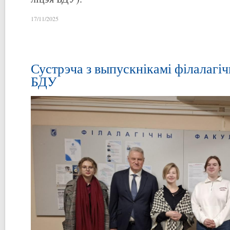
17/11/2025
Сустрэча з выпускнікамі філалагіч
БДУ