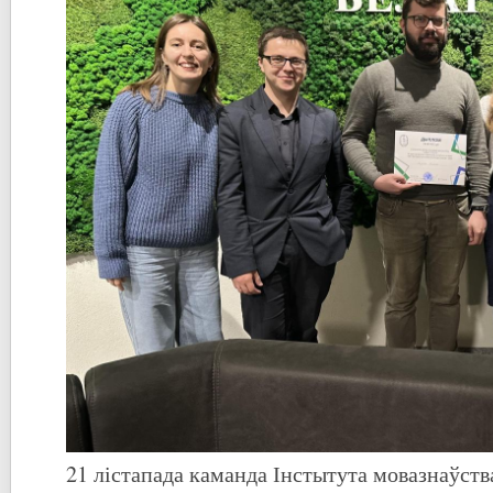
21 лістапада каманда Інстытута мовазнаўств