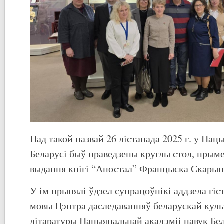
Пад такой назвай 26 лістапада 2025 г. у Нац
Беларусі быў праведзены круглы стол, прыме
выдання кнігі “Апостал” Францыска Скарыны
У ім прынялі ўдзел супрацоўнікі аддзела гіс
мовы Цэнтра даследаванняў беларускай куль
літаратуры Нацыянальнай акадэміі навук Бел