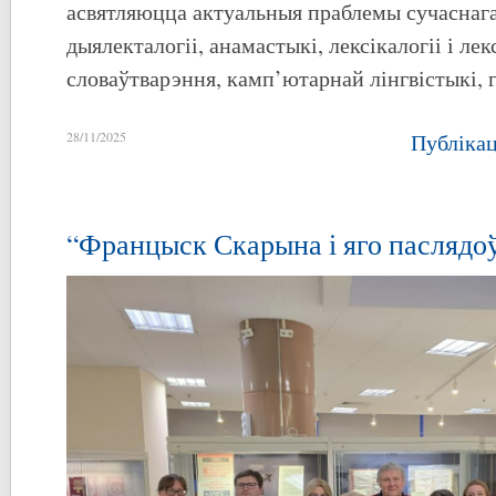
асвятляюцца актуальныя праблемы сучаснага
дыялекталогіі, анамастыкі, лексікалогіі і лек
словаўтварэння, камп’ютарнай лінгвістыкі, 
28/11/2025
Публіка
“Францыск Скарына і яго паслядоў