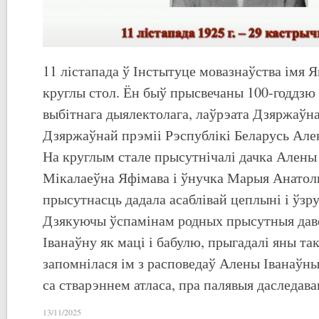
11 лістапада ў Інстытуце мовазнаўства імя 
круглы стол. Ён быў прысвечаны 100-годдзю
выбітнага дыялектолага, лаўрэата Дзяржаўн
Дзяржаўнай прэміі Рэспублікі Беларусь Але
На круглым стале прысутнічалі дачка Алены
Мікалаеўна Яфімава і ўнучка Марыя Анатоль
прысутнасць дадала асаблівай цеплыні і ўз
Дзякуючы ўспамінам родных прысутныя даве
Іванаўну як маці і бабулю, прыгадалі яны та
запомнілася ім з расповедаў Алены Іванаўны 
са стварэннем атласа, пра палявыя даследава
13/11/2025