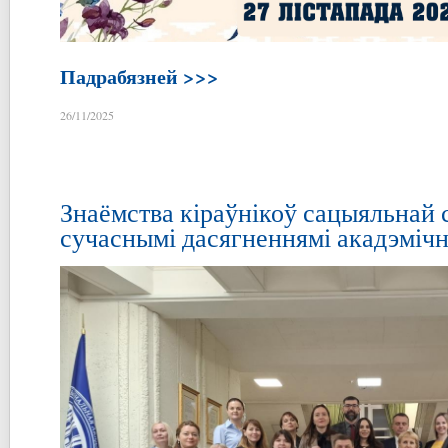
Падрабязней >>>
26/11/2025
Знаёмства кіраўнікоў сацыяльнай 
сучаснымі дасягненнямі акадэміч