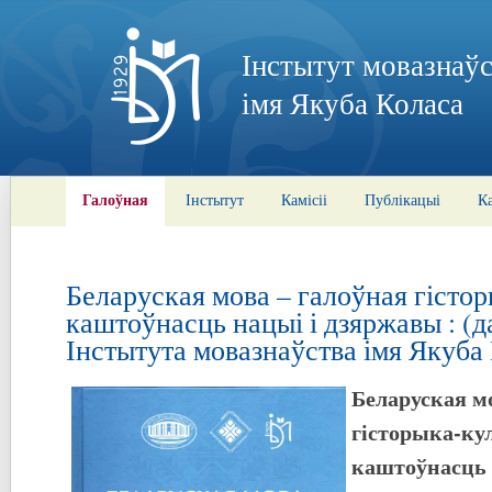
Інстытут мовазнаўс
імя Якуба Коласа
Галоўная
Інстытут
Камісіі
Публікацыі
К
Беларуская мова – галоўная гісто
каштоўнасць нацыі і дзяржавы : (д
Інстытута мовазнаўства імя Якуба
Беларуская м
гісторыка-ку
каштоўнасць 