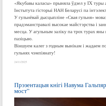
«Якубавы каласы» прыняла ўдзел у IX туры 
Інстытута гісторыі НАН Беларусі па інтэлек
У гульнёвай дысцыпліне «Свая гульня» мов
прадэманстравалі высокае майстэрства і заня
месца. У агульным заліку па трох турах яны 
пазіцыю.
Віншуем калег з годным вынікам і жадаем п
гульнях чэмпіянату!
24/11/2025
Прэзентацыя кнігі Навума Гальпя
мост”