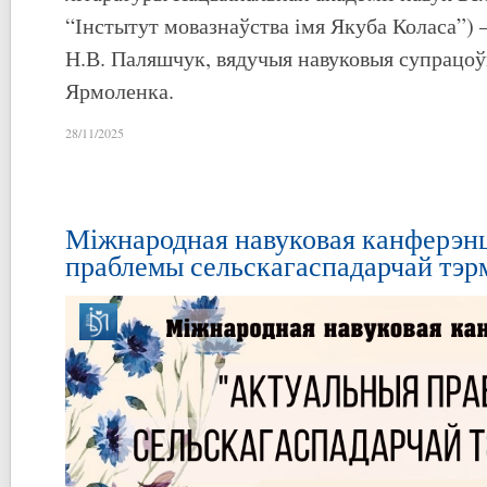
“Інстытут мовазнаўства імя Якуба Коласа”) 
Н.В. Паляшчук, вядучыя навуковыя супрацоўні
Ярмоленка.
28/11/2025
Міжнародная навуковая канферэн
праблемы сельскагаспадарчай тэрм