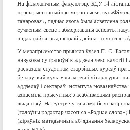
На філалагічным факультэце БДУ 14 лістап
прафарыентацыйнае мерапрыемства «Філола
ганаровая», падчас якога была асветлена рол
сучасным свеце і абмеркаваны аспекты навук
рэдакцыйна-выдавецкай дзейнасці лінгвістаў
У мерапрыемстве прыняла ўдзел П. С. Баса
навуковы супрацоўнік аддзела лексікалогіі і 
расказала студэнтам старэйшых курсаў пра 
беларускай культуры, мовы і літаратуры і н
аддзелаў і сектараў Інстытута мовазнаўства 
азнаёміла прысутных з асаблівасцямі распра
выданняў. На сустрэчу таксама былі запро
(галоўны рэдактар часопіса «Роднае слова») 
(кіраўнік метадычнага аб’яднання беларуска
ліцэя БДУ).