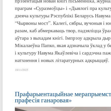
прэзентацыя новай кнігі пісьменніка, журна
праграм «Суразмоўцы» і «Дыялогі пра культ
дзеяча культуры Рэспублікі Беларусь Навума
“Чырвоны мост”. Калегі, сябры, вучоныя і ю
разам, каб абмеркаваць твор, падзяліцца ўр
аўтара з выхадам кнігі. Імпрэзу адкрыла ды
Мікалаеўна Папко, якая адзначыла ўклад у б
і культуру Навума Якаўлевіча і сардэчна паж
натхнення і новых літаратурных адкрыццяў.
18/11/2025
Прафарыентацыйнае мерапрыемств
прафесія ганаровая»