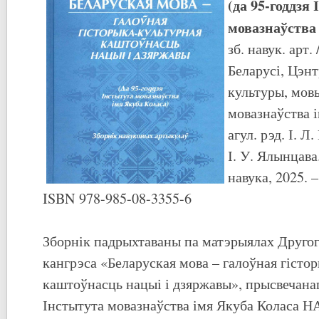
(да 95-годдзя
мовазнаўства
зб. навук. арт.
Беларусі, Цэнт
культуры, мовы 
мовазнаўства і
агул. рэд. І. Л
І. У. Ялынцава
навука, 2025. –
ISBN 978-985-08-3355-6
Зборнік падрыхтаваны па матэрыялах Друго
кангрэса «Беларуская мова – галоўная гісто
каштоўнасць нацыі і дзяржавы», прысвечана
Інстытута мовазнаўства імя Якуба Коласа НА