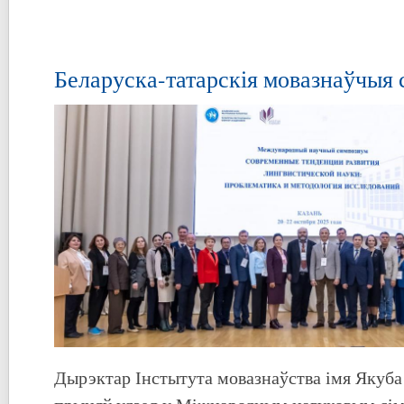
Беларуска-татарскія мовазнаўчыя 
Дырэктар Інстытута мовазнаўства імя Якуба