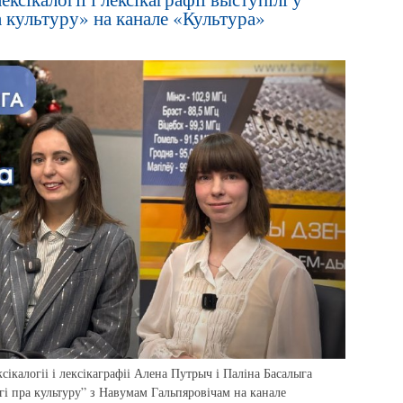
 культуру» на канале «Культура»
сікалогіі і лексікаграфіі Алена Путрыч і Паліна Басалыга
гі пра культуру” з Навумам Гальпяровічам на канале