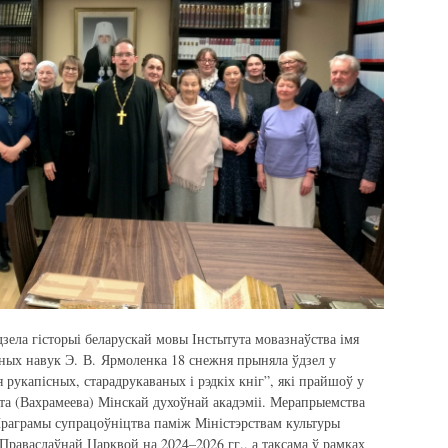
зела гісторыі беларускай мовы Інстытута мовазнаўства імя
чных навук Э. В. Ярмоленка 18 снежня прыняла ўдзел у
рукапісных, старадрукаваных і рэдкіх кніг”, які прайшоў у
эта (Вахрамеева) Мінскай духоўнай акадэміі. Мерапрыемства
 Праграмы супрацоўніцтва паміж Міністэрствам культуры
 Праваслаўнай Царквой на 2024–2026 гг., а таксама ў рамках