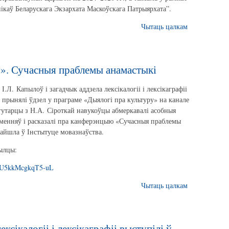
ікаў Беларускага Экзархата Маскоўскага Патрыярхата”.
Чытаць цалкам
у». Сучасныя праблемы анамастыкі
.Л. Капылоў і загадчык аддзела лексікалогіі і лексікаграфіі
 прынялі ўдзел у праграме «Дыялогі пра культуру» на канале
 гутарцы з Н.А. Сіроткай навукоўцы абмеркавалі асобныя
енняў і расказалі пра канферэнцыю «Сучасныя праблемы
райшла ў Інстытуце мовазнаўства.
ылцы:
=afU5kkMcgkqT5-uL
Чытаць цалкам
ксікалогіі і лексікаграфіі выступілі ў