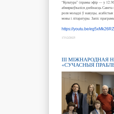
“Культура” (прамы эфір — у 12:30
абмяркоўваліся дзейнасць Савета
роля моладзі ў навуцы, асабістыя
мовы і літаратуры. Запіс прагра
https://youtu.be/eg5xMk26R
17/12/2025
ІІІ МІЖНАРОДНАЯ
«СУЧАСНЫЯ ПРАБЛ