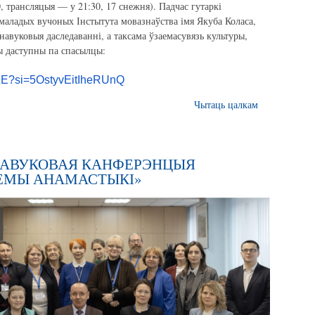
, трансляцыя — у 21:30, 17 снежня). Падчас гутаркі
 маладых вучоных Інстытута мовазнаўства імя Якуба Коласа,
 навуковыя даследаванні, а таксама ўзаемасувязь культуры,
мы даступны па спасылцы:
ZE?
si=5OstyvEitIheRUnQ
Чытаць цалкам
 НАВУКОВАЯ КАНФЕРЭНЦЫЯ
ЕМЫ АНАМАСТЫКІ»