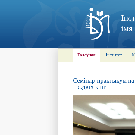
Інс
імя
Галоўная
Інстытут
К
Семінар-практыкум па
і рэдкіх кніг