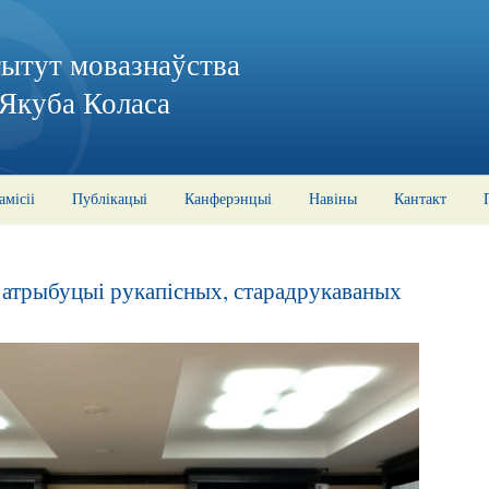
тытут мовазнаўства
 Якуба Коласа
амісіі
Публікацыі
Канферэнцыі
Навіны
Кантакт
 атрыбуцыі рукапісных, старадрукаваных