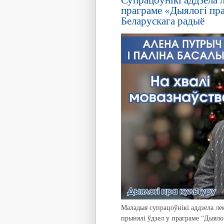
праграме «Дыялогі пра
Беларускага радыё
Маладыя супрацоўнікі аддзела лек
прынялі ўдзел у праграме “Дыяло