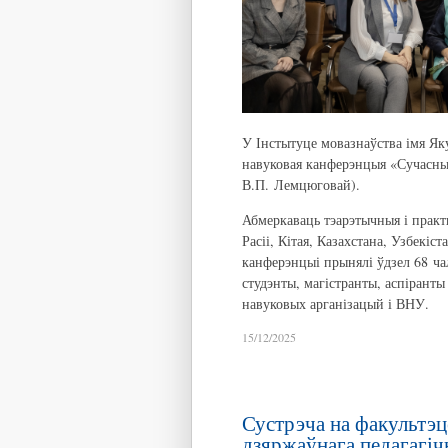
У Інстытуце мовазнаўства імя Як
навуковая канферэнцыя «Сучасныя
В.П. Лемцюговай).
Абмеркаваць тэарэтычныя і практ
Расіі, Кітая, Казахстана, Узбекіс
канферэнцыі прынялі ўдзел 68 ча
студэнты, магістранты, аспіранты 
навуковых арганізацый і ВНУ.
15/12/2025
Сустрэча на факультэц
дзяржаўнага педагагічн