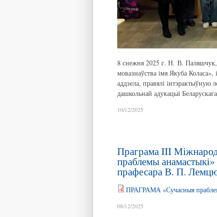
8 снежня 2025 г. Н. В. Паляшчук,
мовазнаўства імя Якуба Коласа»,
аддзела, правялі інтэрактыўную л
дашкольнай адукацыі Беларускага 
10/12/2025
Праграма III Міжнаро
праблемы анамастыкі» 
прафесара В. П. Лемц
ПРАГРАМА «Сучасныя праблем
08/12/2025