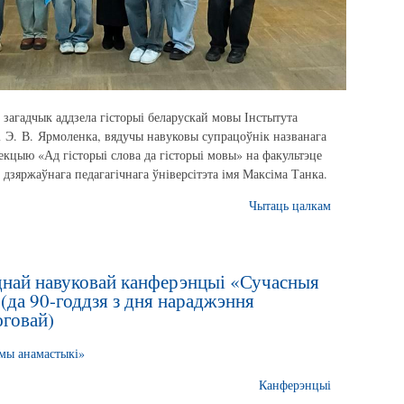
 загадчык аддзела гісторыі беларускай мовы Інстытута
 і Э. В. Ярмоленка, вядучы навуковы супрацоўнік названага
екцыю «Ад гісторыі слова да гісторыі мовы» на факультэце
дзяржаўнага педагагічнага ўніверсітэта імя Максіма Танка.
Чытаць цалкам
днай навуковай канферэнцыі «Сучасныя
(да 90-годдзя з дня нараджэння
юговай)
ы анамастыкі»
Канферэнцыі