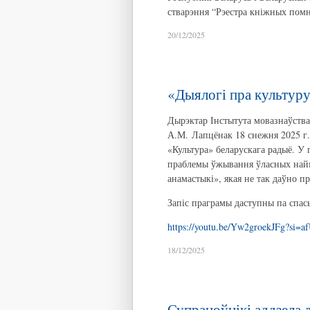
стварэння “Рэестра кніжных помн
20/12/2025
«Дыялогі пра культур
Дырэктар Інстытута мовазнаўства І
А.М. Лапцёнак 18 снежня 2025 г.
«Культура» беларускага радыё. У
праблемы ўжывання ўласных найм
анамастыкі», якая не так даўно п
Запіс праграмы даступны па спас
https://youtu.be/Yw2groekJFg?si
18/12/2025
Супрацоўнікі аддзела ле