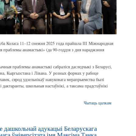
уба Коласа 11–12 снежня 2025 года прайшла ІІІ Міжнародная
 праблемы анамастыкі» (да 90-годдзя з дня нараджэння
ычныя праблемы анамастыкі сабраліся даследчыкі з Беларусі,
тана, Кыргызстана і Лівана. У розных формах у рабоце
лавек, сярод удзельнікаў навуковага мерапрыемства былі
і дактаранты, школьныя настаўнікі, а таксама прадстаўнікі
Чытаць цалкам
е дашкольнай адукацыі Беларускага
ага ўніверсітэта імя Максіма Танка