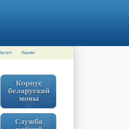
Паслугі
Падзякі