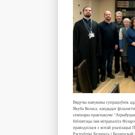
Вядучы навуковы супрацоўнік адд
Якуба Коласа, кандыдат філалагі
семінары-практыкуме “Атрыбуцыя 
бібліятэцы імя мітрапаліта Філар
праводзілася з мэтай рэалізацыі
Рэспублікі Беларусь і Беларускай